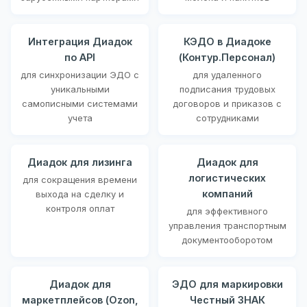
Интеграция Диадок
КЭДО в Диадоке
по API
(Контур.Персонал)
для синхронизации ЭДО с
для удаленного
уникальными
подписания трудовых
самописными системами
договоров и приказов с
учета
сотрудниками
Диадок для лизинга
Диадок для
логистических
для сокращения времени
компаний
выхода на сделку и
контроля оплат
для эффективного
управления транспортным
документооборотом
Диадок для
ЭДО для маркировки
маркетплейсов (Ozon,
Честный ЗНАК