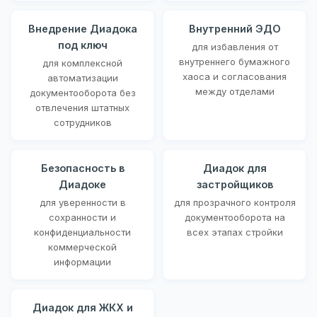
Внедрение Диадока
Внутренний ЭДО
под ключ
для избавления от
внутреннего бумажного
для комплексной
хаоса и согласования
автоматизации
между отделами
документооборота без
отвлечения штатных
сотрудников
Безопасность в
Диадок для
Диадоке
застройщиков
для уверенности в
для прозрачного контроля
сохранности и
документооборота на
конфиденциальности
всех этапах стройки
коммерческой
информации
Диадок для ЖКХ и