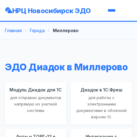
НРЦ Новосибирск ЭДО
Главная
Города
Миллерово
ЭДО Диадок в Миллерово
Модуль Диадок для 1С
Диадок в 1С:Фреш
для отправки документов
для работы с
напрямую из учетной
электронными
системы
документами в облачной
версии 1С
Акты и ТОРГ-12 в
Интеграция с