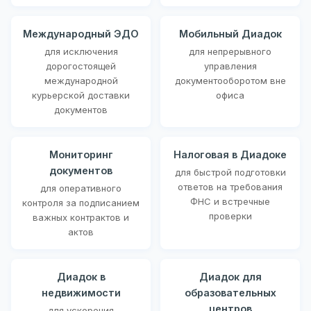
Международный ЭДО
Мобильный Диадок
для исключения
для непрерывного
дорогостоящей
управления
международной
документооборотом вне
курьерской доставки
офиса
документов
Мониторинг
Налоговая в Диадоке
документов
для быстрой подготовки
ответов на требования
для оперативного
ФНС и встречные
контроля за подписанием
проверки
важных контрактов и
актов
Диадок в
Диадок для
недвижимости
образовательных
центров
для ускорения