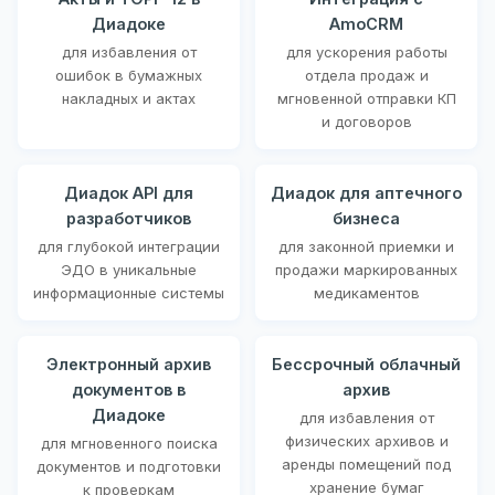
Диадоке
AmoCRM
для избавления от
для ускорения работы
ошибок в бумажных
отдела продаж и
накладных и актах
мгновенной отправки КП
и договоров
Диадок API для
Диадок для аптечного
разработчиков
бизнеса
для глубокой интеграции
для законной приемки и
ЭДО в уникальные
продажи маркированных
информационные системы
медикаментов
Электронный архив
Бессрочный облачный
документов в
архив
Диадоке
для избавления от
физических архивов и
для мгновенного поиска
аренды помещений под
документов и подготовки
хранение бумаг
к проверкам