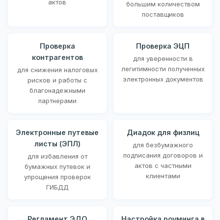
актов
большим количеством
поставщиков
Проверка
Проверка ЭЦП
контрагентов
для уверенности в
легитимности полученных
для снижения налоговых
электронных документов
рисков и работы с
благонадежными
партнерами
Электронные путевые
Диадок для физлиц
листы (ЭПЛ)
для безбумажного
подписания договоров и
для избавления от
актов с частными
бумажных путевок и
клиентами
упрощения проверок
ГИБДД
Регламент ЭДО
Настройка роуминга в