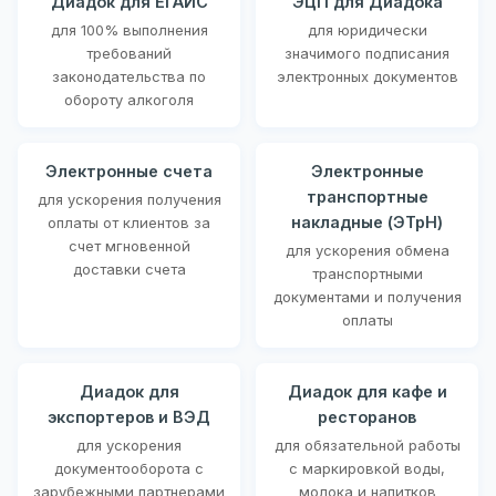
Диадок для ЕГАИС
ЭЦП для Диадока
для 100% выполнения
для юридически
требований
значимого подписания
законодательства по
электронных документов
обороту алкоголя
Электронные счета
Электронные
транспортные
для ускорения получения
накладные (ЭТрН)
оплаты от клиентов за
счет мгновенной
для ускорения обмена
доставки счета
транспортными
документами и получения
оплаты
Диадок для
Диадок для кафе и
экспортеров и ВЭД
ресторанов
для ускорения
для обязательной работы
документооборота с
с маркировкой воды,
зарубежными партнерами
молока и напитков