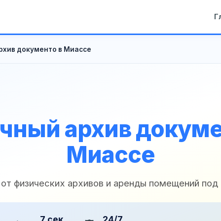
Г
рхив документо в Миассе
чный архив докуме
Миассе
 от физических архивов и аренды помещений под
7 сек
24/7