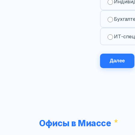
Индивид
Бухгалт
ИТ-спец
Далее
Офисы в Миассе