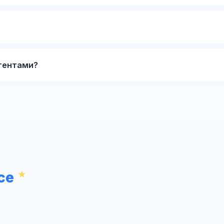
гентами?
се