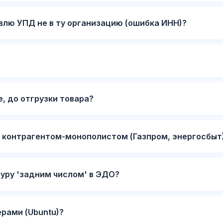
авлю УПД не в ту организацию (ошибка ИНН)?
?
, до отгрузки товара?
с контрагентом-монополистом (Газпром, энергосбыт
туру 'задним числом' в ЭДО?
ерами (Ubuntu)?