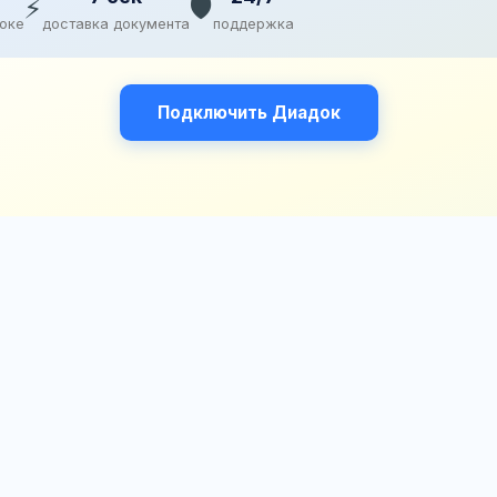
⚡
🛡️
доке
доставка документа
поддержка
Подключить Диадок