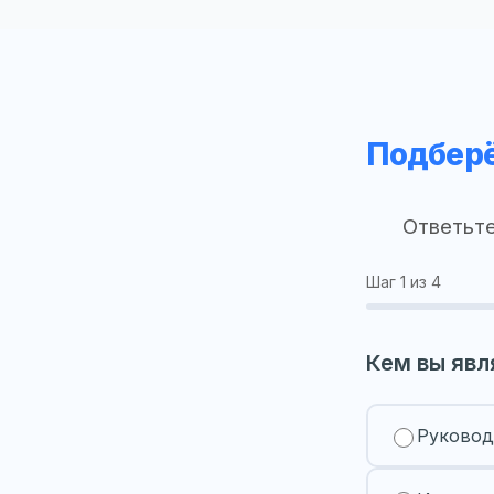
Подберё
Ответьте
Шаг
1
из 4
Кем вы явл
Руковод