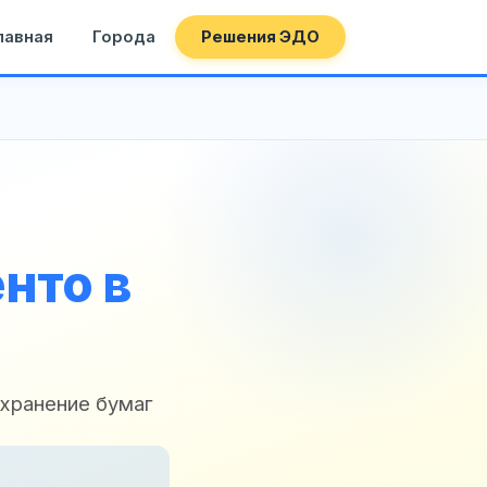
лавная
Города
Решения ЭДО
нто в
 хранение бумаг