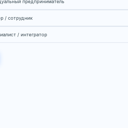
уальный предприниматель
ер / сотрудник
иалист / интегратор