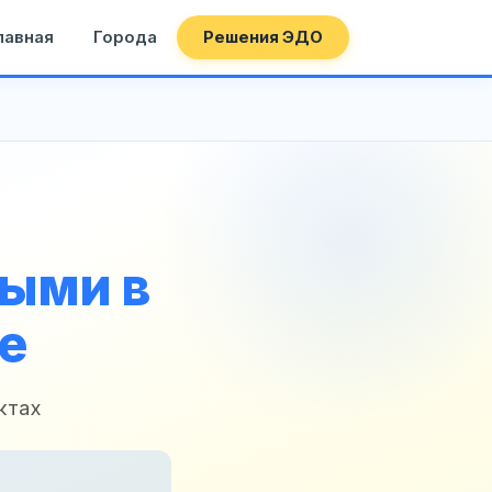
лавная
Города
Решения ЭДО
ными в
е
ктах