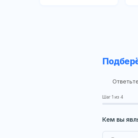
Подберё
Ответьте
Шаг
1
из 4
Кем вы явл