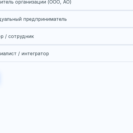
итель организации (ООО, АО)
уальный предприниматель
ер / сотрудник
иалист / интегратор