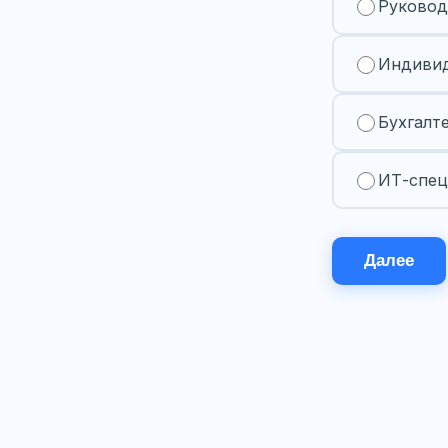
Руковод
Индивид
Бухгалт
ИТ-спец
Далее