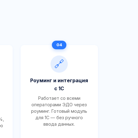
🔗
Роуминг и интеграция
с 1С
Работает со всеми
операторами ЭДО через
роуминг. Готовый модуль
для 1С — без ручного
%,
ввода данных.
ию