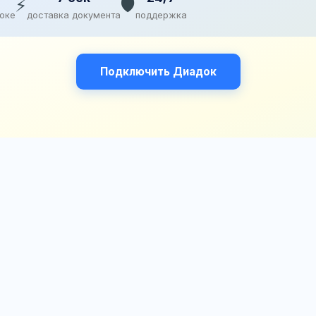
⚡
🛡️
доке
доставка документа
поддержка
Подключить Диадок