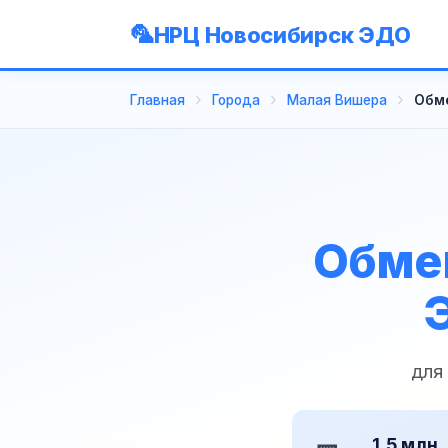
НРЦ Новосибирск ЭДО
Главная
Города
Малая Вишера
Обме
Обмен
для
1,5 млн