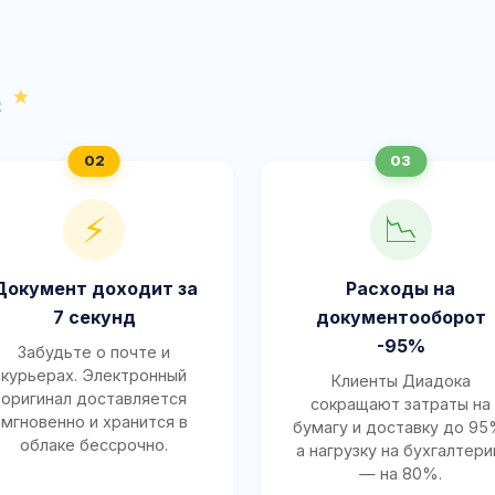
с
⚡
📉
Документ доходит за
Расходы на
7 секунд
документооборот
-95%
Забудьте о почте и
курьерах. Электронный
Клиенты Диадока
оригинал доставляется
сокращают затраты на
мгновенно и хранится в
бумагу и доставку до 95
облаке бессрочно.
а нагрузку на бухгалтер
— на 80%.