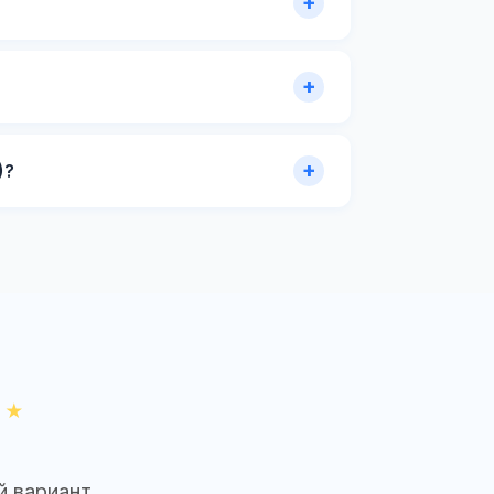
)?
й вариант