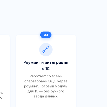
🔗
Роуминг и интеграция
с 1С
Работает со всеми
операторами ЭДО через
роуминг. Готовый модуль
для 1С — без ручного
%,
ввода данных.
ию