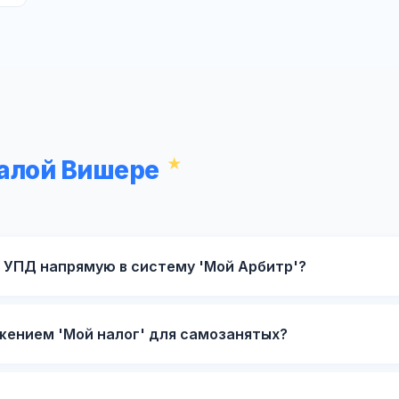
Малой Вишере
 УПД напрямую в систему 'Мой Арбитр'?
жением 'Мой налог' для самозанятых?