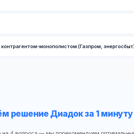
с контрагентом-монополистом (Газпром, энергосбыт
м решение Диадок за 1 минуту
 на 4 вопроса — мы порекомендуем оптимальны