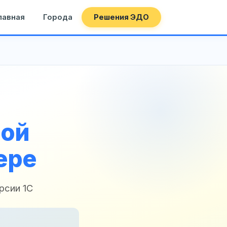
лавная
Города
Решения ЭДО
ной
ере
рсии 1С