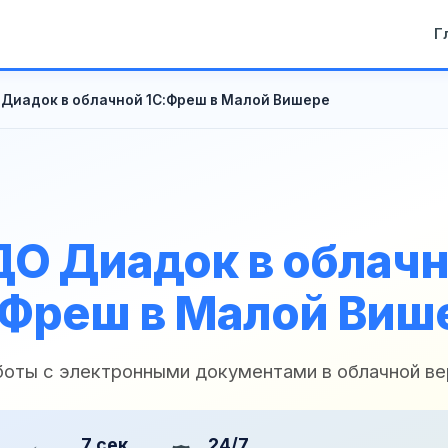
Г
Диадок в облачной 1С:Фреш в Малой Вишере
О Диадок в облач
:Фреш в Малой Виш
боты с электронными документами в облачной ве
7 сек
24/7