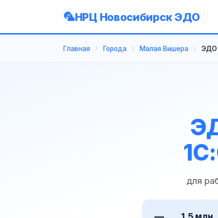
НРЦ Новосибирск ЭДО
Главная
Города
Малая Вишера
ЭДО 
ЭД
1С
для ра
1,5 млн