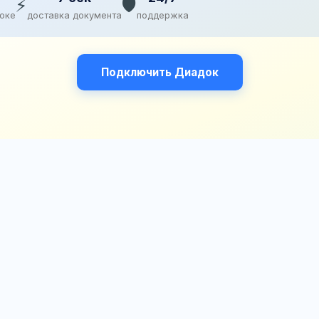
⚡
🛡️
доке
доставка документа
поддержка
Подключить Диадок