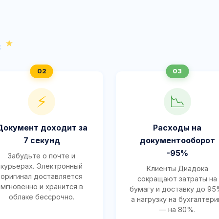
с
⚡
📉
Документ доходит за
Расходы на
7 секунд
документооборот
-95%
Забудьте о почте и
курьерах. Электронный
Клиенты Диадока
оригинал доставляется
сокращают затраты на
мгновенно и хранится в
бумагу и доставку до 95
облаке бессрочно.
а нагрузку на бухгалтер
— на 80%.