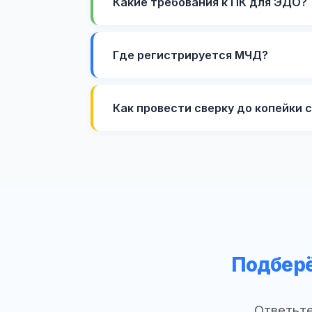
Какие требования к ПК для ЭДО?
Где регистрируется МЧД?
Как провести сверку до копейки 
Подберё
Ответьте