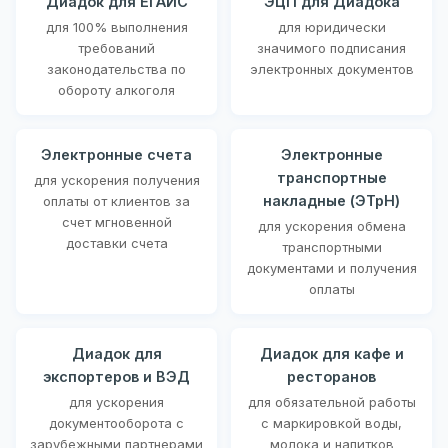
Диадок для ЕГАИС
ЭЦП для Диадока
для 100% выполнения
для юридически
требований
значимого подписания
законодательства по
электронных документов
обороту алкоголя
Электронные счета
Электронные
транспортные
для ускорения получения
накладные (ЭТрН)
оплаты от клиентов за
счет мгновенной
для ускорения обмена
доставки счета
транспортными
документами и получения
оплаты
Диадок для
Диадок для кафе и
экспортеров и ВЭД
ресторанов
для ускорения
для обязательной работы
документооборота с
с маркировкой воды,
зарубежными партнерами
молока и напитков