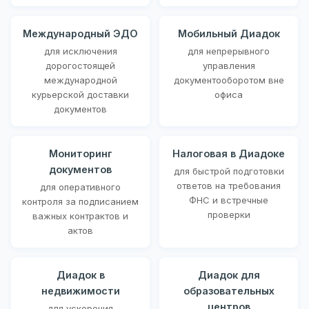
Международный ЭДО
Мобильный Диадок
для исключения
для непрерывного
дорогостоящей
управления
международной
документооборотом вне
курьерской доставки
офиса
документов
Мониторинг
Налоговая в Диадоке
документов
для быстрой подготовки
ответов на требования
для оперативного
ФНС и встречные
контроля за подписанием
проверки
важных контрактов и
актов
Диадок в
Диадок для
недвижимости
образовательных
центров
для ускорения