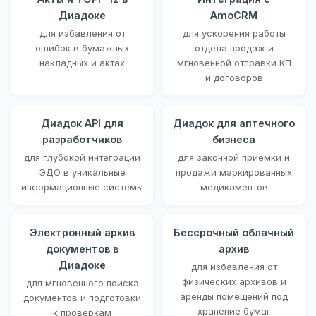
Диадоке
AmoCRM
для избавления от
для ускорения работы
ошибок в бумажных
отдела продаж и
накладных и актах
мгновенной отправки КП
и договоров
Диадок API для
Диадок для аптечного
разработчиков
бизнеса
для глубокой интеграции
для законной приемки и
ЭДО в уникальные
продажи маркированных
информационные системы
медикаментов
Электронный архив
Бессрочный облачный
документов в
архив
Диадоке
для избавления от
физических архивов и
для мгновенного поиска
аренды помещений под
документов и подготовки
хранение бумаг
к проверкам