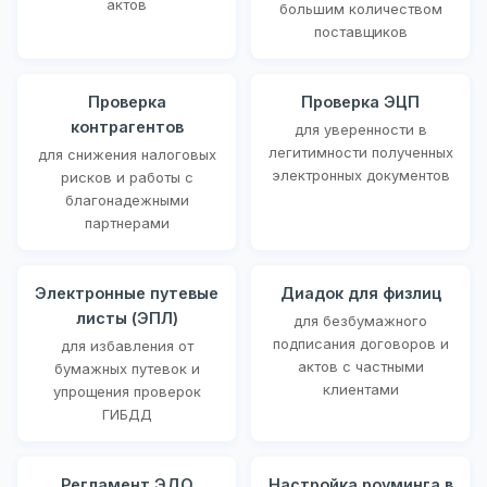
актов
большим количеством
поставщиков
Проверка
Проверка ЭЦП
контрагентов
для уверенности в
легитимности полученных
для снижения налоговых
электронных документов
рисков и работы с
благонадежными
партнерами
Электронные путевые
Диадок для физлиц
листы (ЭПЛ)
для безбумажного
подписания договоров и
для избавления от
актов с частными
бумажных путевок и
клиентами
упрощения проверок
ГИБДД
Регламент ЭДО
Настройка роуминга в