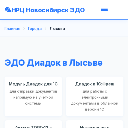
НРЦ Новосибирск ЭДО
Главная
Города
Лысьва
ЭДО Диадок в Лысьве
Модуль Диадок для 1С
Диадок в 1С:Фреш
для отправки документов
для работы с
напрямую из учетной
электронными
системы
документами в облачной
версии 1С
Акты и ТОРГ-12 в
Интеграция с