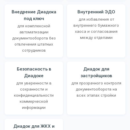
Внедрение Диадока
Внутренний ЭДО
под ключ
для избавления от
внутреннего бумажного
для комплексной
хаоса и согласования
автоматизации
между отделами
документооборота без
отвлечения штатных
сотрудников
Безопасность в
Диадок для
Диадоке
застройщиков
для уверенности в
для прозрачного контроля
сохранности и
документооборота на
конфиденциальности
всех этапах стройки
коммерческой
информации
Диадок для ЖКХ и