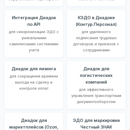
Интеграция Диадок
КЭДО в Диадоке
по API
(Контур.Персонал)
для синхронизации ЭДО с
для удаленного
уникальными
подписания трудовых
самописными системами
договоров и приказов с
учета
сотрудниками
Диадок для лизинга
Диадок для
логистических
для сокращения времени
компаний
выхода на сделку и
контроля оплат
для эффективного
управления транспортным
документооборотом
Диадок для
ЭДО для маркировки
маркетплейсов (Ozon,
Честный ЗНАК