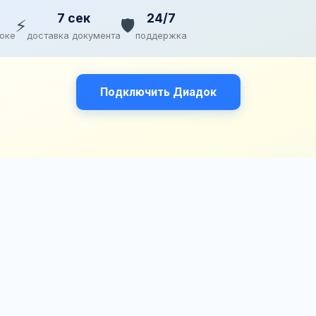
7 сек
24/7
⚡
🛡️
доке
доставка документа
поддержка
Подключить Диадок