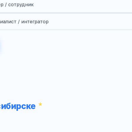
ер / сотрудник
иалист / интегратор
сибирске