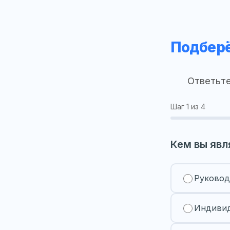
Подберё
Ответьте
Шаг
1
из 4
Кем вы явл
Руковод
Индивид