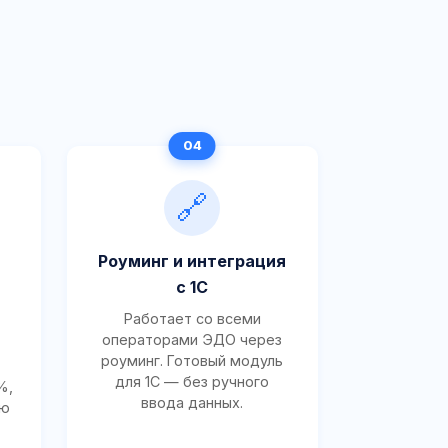
🔗
Роуминг и интеграция
с 1С
Работает со всеми
операторами ЭДО через
роуминг. Готовый модуль
для 1С — без ручного
%,
ввода данных.
ию