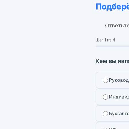
Подберё
Ответьте
Шаг
1
из 4
Кем вы явл
Руковод
Индивид
Бухгалт