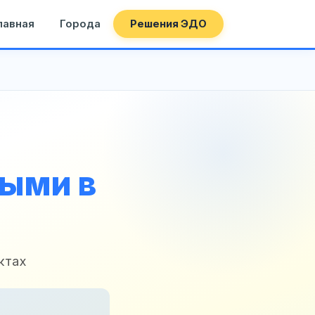
лавная
Города
Решения ЭДО
ными в
ктах