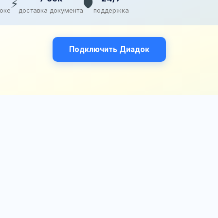
⚡
🛡️
доке
доставка документа
поддержка
Подключить Диадок