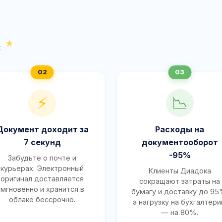
с
⚡
📉
Документ доходит за
Расходы на
7 секунд
документооборот
-95%
Забудьте о почте и
курьерах. Электронный
Клиенты Диадока
оригинал доставляется
сокращают затраты на
мгновенно и хранится в
бумагу и доставку до 95
облаке бессрочно.
а нагрузку на бухгалтер
— на 80%.