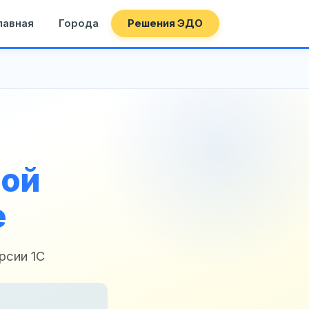
лавная
Города
Решения ЭДО
ной
е
рсии 1С