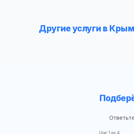
Другие услуги в Кры
Подберё
Ответьте
Шаг
1
из 4