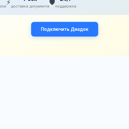
⚡
🛡️
доке
доставка документа
поддержка
Подключить Диадок