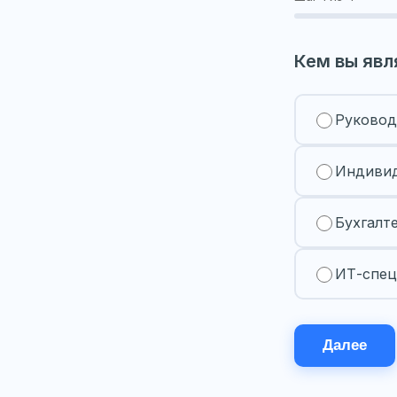
Кем вы явл
Руковод
Индивид
Бухгалт
ИТ-спец
Далее