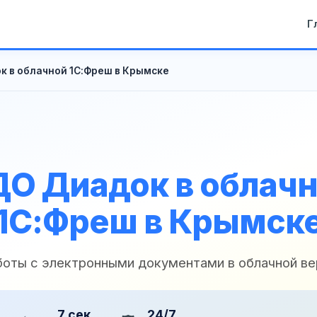
Г
к в облачной 1С:Фреш в Крымске
О Диадок в облач
1С:Фреш в Крымск
боты с электронными документами в облачной ве
7 сек
24/7