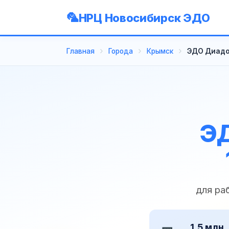
НРЦ Новосибирск ЭДО
Главная
Города
Крымск
ЭДО Диадо
ЭД
для ра
1,5 млн