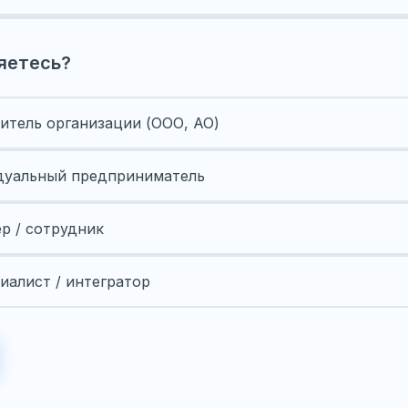
яетесь?
итель организации (ООО, АО)
уальный предприниматель
ер / сотрудник
иалист / интегратор