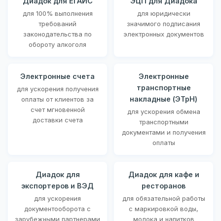
Диадок для ЕГАИС
ЭЦП для Диадока
для 100% выполнения
для юридически
требований
значимого подписания
законодательства по
электронных документов
обороту алкоголя
Электронные счета
Электронные
транспортные
для ускорения получения
накладные (ЭТрН)
оплаты от клиентов за
счет мгновенной
для ускорения обмена
доставки счета
транспортными
документами и получения
оплаты
Диадок для
Диадок для кафе и
экспортеров и ВЭД
ресторанов
для ускорения
для обязательной работы
документооборота с
с маркировкой воды,
зарубежными партнерами
молока и напитков