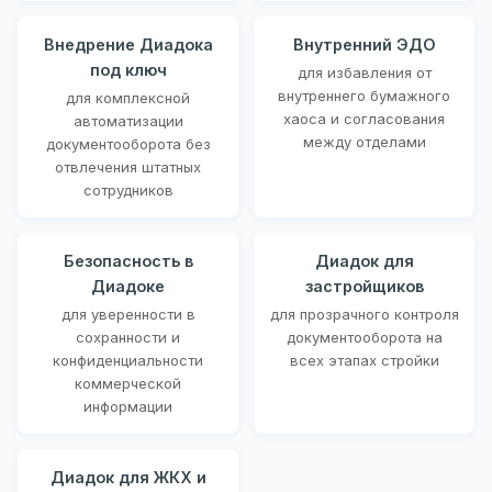
Внедрение Диадока
Внутренний ЭДО
под ключ
для избавления от
внутреннего бумажного
для комплексной
хаоса и согласования
автоматизации
между отделами
документооборота без
отвлечения штатных
сотрудников
Безопасность в
Диадок для
Диадоке
застройщиков
для уверенности в
для прозрачного контроля
сохранности и
документооборота на
конфиденциальности
всех этапах стройки
коммерческой
информации
Диадок для ЖКХ и