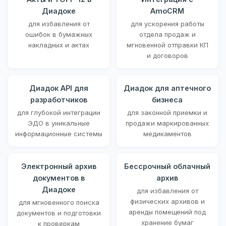
Диадоке
AmoCRM
для избавления от
для ускорения работы
ошибок в бумажных
отдела продаж и
накладных и актах
мгновенной отправки КП
и договоров
Диадок API для
Диадок для аптечного
разработчиков
бизнеса
для глубокой интеграции
для законной приемки и
ЭДО в уникальные
продажи маркированных
информационные системы
медикаментов
Электронный архив
Бессрочный облачный
документов в
архив
Диадоке
для избавления от
физических архивов и
для мгновенного поиска
аренды помещений под
документов и подготовки
хранение бумаг
к проверкам