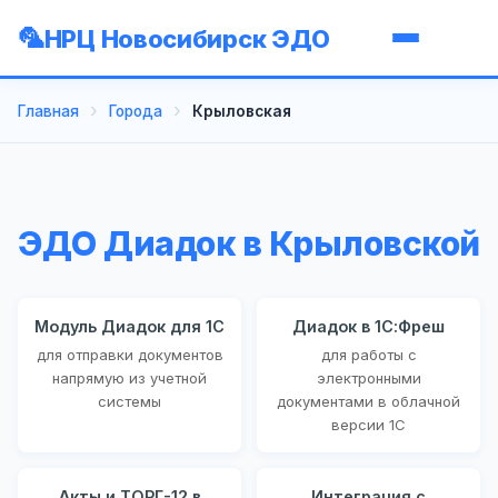
НРЦ Новосибирск ЭДО
Главная
Города
Крыловская
ЭДО Диадок в Крыловской
Модуль Диадок для 1С
Диадок в 1С:Фреш
для отправки документов
для работы с
напрямую из учетной
электронными
системы
документами в облачной
версии 1С
Акты и ТОРГ-12 в
Интеграция с