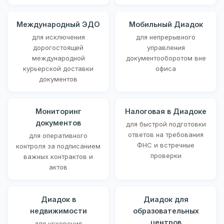
Международный ЭДО
Мобильный Диадок
для исключения
для непрерывного
дорогостоящей
управления
международной
документооборотом вне
курьерской доставки
офиса
документов
Мониторинг
Налоговая в Диадоке
документов
для быстрой подготовки
ответов на требования
для оперативного
ФНС и встречные
контроля за подписанием
проверки
важных контрактов и
актов
Диадок в
Диадок для
недвижимости
образовательных
центров
для ускорения