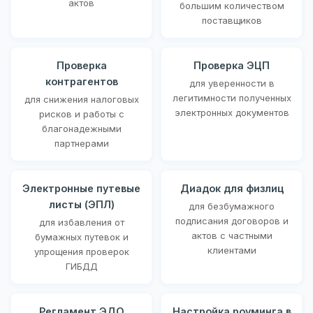
актов
большим количеством
поставщиков
Проверка
Проверка ЭЦП
контрагентов
для уверенности в
легитимности полученных
для снижения налоговых
электронных документов
рисков и работы с
благонадежными
партнерами
Электронные путевые
Диадок для физлиц
листы (ЭПЛ)
для безбумажного
подписания договоров и
для избавления от
актов с частными
бумажных путевок и
клиентами
упрощения проверок
ГИБДД
Регламент ЭДО
Настройка роуминга в