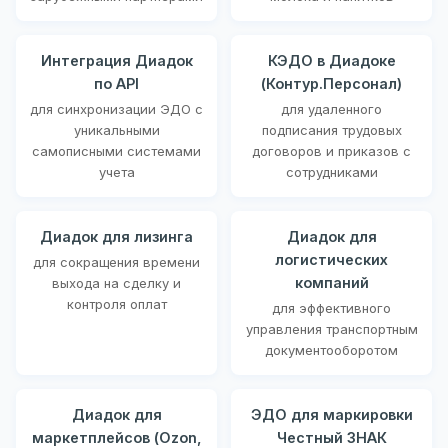
Интеграция Диадок
КЭДО в Диадоке
по API
(Контур.Персонал)
для синхронизации ЭДО с
для удаленного
уникальными
подписания трудовых
самописными системами
договоров и приказов с
учета
сотрудниками
Диадок для лизинга
Диадок для
логистических
для сокращения времени
компаний
выхода на сделку и
контроля оплат
для эффективного
управления транспортным
документооборотом
Диадок для
ЭДО для маркировки
маркетплейсов (Ozon,
Честный ЗНАК