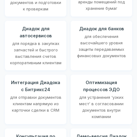
аренды помещений под
документов и подготовки
хранение бумаг
к проверкам
Диадок для
Диадок для банков
автосервисов
для обеспечения
высочайшего уровня
для порядка в закупках
защиты передаваемых
запчастей и быстрого
финансовых документов
выставления счетов
корпоративным клиентам
Интеграция Диадока
Оптимизация
с Битрикс24
процессов ЭДО
для отправки документов
для устранения 'узких
клиентам напрямую из
мест' в согласовании
карточки сделки в CRM
документов внутри
компании
Консультация по
Демо-версия Диадок