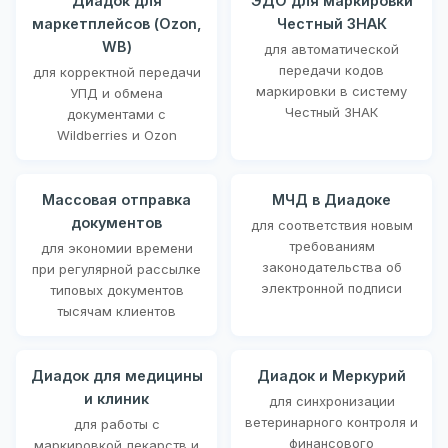
Диадок для
ЭДО для маркировки
маркетплейсов (Ozon,
Честный ЗНАК
WB)
для автоматической
передачи кодов
для корректной передачи
маркировки в систему
УПД и обмена
Честный ЗНАК
документами с
Wildberries и Ozon
Массовая отправка
МЧД в Диадоке
документов
для соответствия новым
требованиям
для экономии времени
законодательства об
при регулярной рассылке
электронной подписи
типовых документов
тысячам клиентов
Диадок для медицины
Диадок и Меркурий
и клиник
для синхронизации
ветеринарного контроля и
для работы с
финансового
маркировкой лекарств и