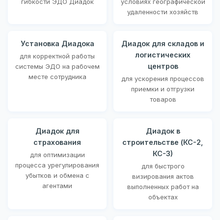
гибкости ЭДО Диадок
условиях географической
удаленности хозяйств
Установка Диадока
Диадок для складов и
логистических
для корректной работы
центров
системы ЭДО на рабочем
месте сотрудника
для ускорения процессов
приемки и отгрузки
товаров
Диадок для
Диадок в
страхования
строительстве (КС-2,
КС-3)
для оптимизации
процесса урегулирования
для быстрого
убытков и обмена с
визирования актов
агентами
выполненных работ на
объектах