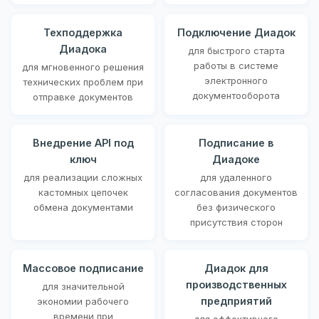
Техподдержка
Подключение Диадок
Диадока
для быстрого старта
работы в системе
для мгновенного решения
электронного
технических проблем при
документооборота
отправке документов
Внедрение API под
Подписание в
ключ
Диадоке
для реализации сложных
для удаленного
кастомных цепочек
согласования документов
обмена документами
без физического
присутствия сторон
Массовое подписание
Диадок для
производственных
для значительной
предприятий
экономии рабочего
времени при
для эффективного