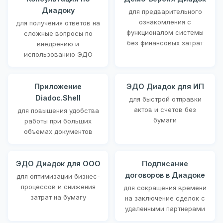
Диадоку
для предварительного
ознакомления с
для получения ответов на
функционалом системы
сложные вопросы по
без финансовых затрат
внедрению и
использованию ЭДО
Приложение
ЭДО Диадок для ИП
Diadoc.Shell
для быстрой отправки
актов и счетов без
для повышения удобства
бумаги
работы при больших
объемах документов
ЭДО Диадок для ООО
Подписание
договоров в Диадоке
для оптимизации бизнес-
процессов и снижения
для сокращения времени
затрат на бумагу
на заключение сделок с
удаленными партнерами