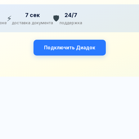
7 сек
24/7
⚡
🛡️
доке
доставка документа
поддержка
Подключить Диадок