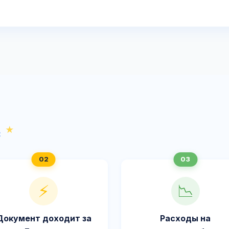
с
⚡
📉
Документ доходит за
Расходы на