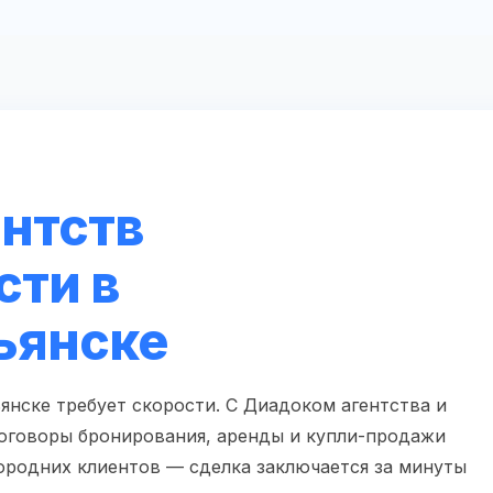
ентств
ти в
ьянске
нске требует скорости. С Диадоком агентства и
оговоры бронирования, аренды и купли-продажи
городних клиентов — сделка заключается за минуты