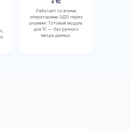
с 1С
Работает со всеми
операторами ЭДО через
роуминг. Готовый модуль
для 1С — без ручного
%,
ввода данных.
ию