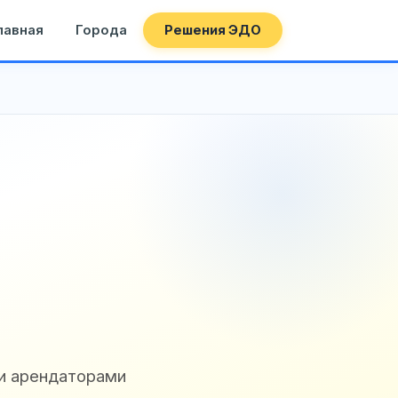
лавная
Города
Решения ЭДО
и арендаторами