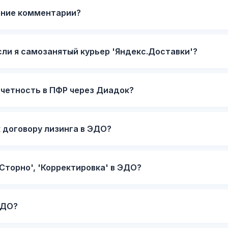
нние комментарии?
сли я самозанятый курьер 'Яндекс.Доставки'?
тчетность в ПФР через Диадок?
 договору лизинга в ЭДО?
'Сторно', 'Корректировка' в ЭДО?
ЭДО?