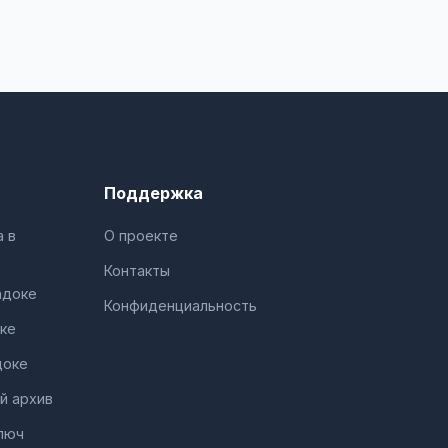
Поддержка
 в
О проекте
Контакты
адоке
Конфиденциальность
ке
доке
й архив
люч