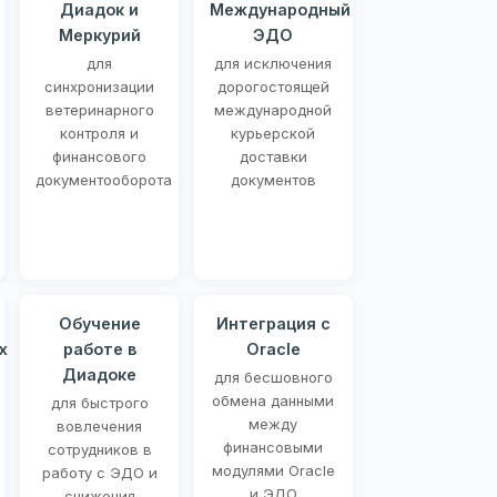
Диадок и
Международный
Меркурий
ЭДО
для
для исключения
синхронизации
дорогостоящей
ветеринарного
международной
контроля и
курьерской
финансового
доставки
документооборота
документов
Обучение
Интеграция с
х
работе в
Oracle
Диадоке
для бесшовного
обмена данными
для быстрого
между
вовлечения
финансовыми
сотрудников в
модулями Oracle
работу с ЭДО и
и ЭДО
снижения