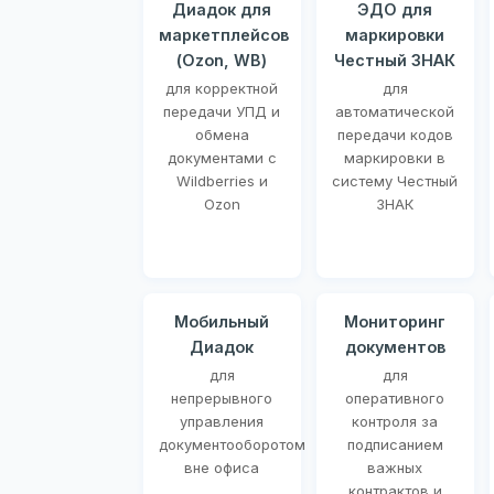
Диадок для
ЭДО для
маркетплейсов
маркировки
(Ozon, WB)
Честный ЗНАК
для корректной
для
передачи УПД и
автоматической
обмена
передачи кодов
документами с
маркировки в
Wildberries и
систему Честный
Ozon
ЗНАК
Мобильный
Мониторинг
Диадок
документов
для
для
непрерывного
оперативного
управления
контроля за
документооборотом
подписанием
вне офиса
важных
контрактов и