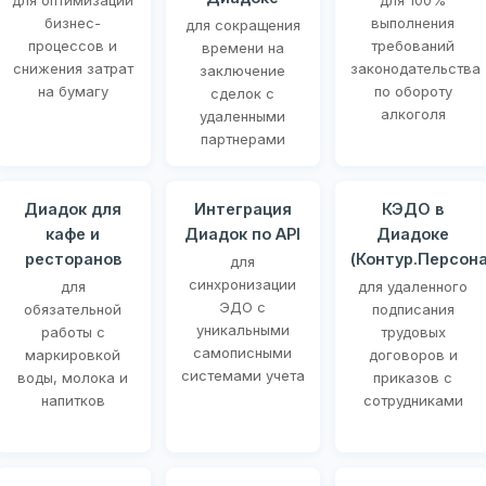
для оптимизации
для 100%
бизнес-
выполнения
для сокращения
процессов и
требований
времени на
снижения затрат
законодательства
заключение
на бумагу
по обороту
сделок с
алкоголя
удаленными
партнерами
Диадок для
Интеграция
КЭДО в
кафе и
Диадок по API
Диадоке
ресторанов
(Контур.Персона
для
синхронизации
для
для удаленного
ЭДО с
обязательной
подписания
уникальными
работы с
трудовых
самописными
маркировкой
договоров и
системами учета
воды, молока и
приказов с
напитков
сотрудниками