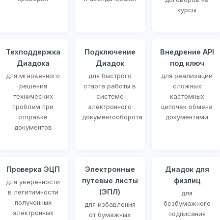
курсы
Техподдержка
Подключение
Внедрение API
Диадока
Диадок
под ключ
для мгновенного
для быстрого
для реализации
решения
старта работы в
сложных
технических
системе
кастомных
проблем при
электронного
цепочек обмена
отправке
документооборота
документами
документов
Проверка ЭЦП
Электронные
Диадок для
путевые листы
физлиц
для уверенности
(ЭПЛ)
в легитимности
для
полученных
безбумажного
для избавления
электронных
подписания
от бумажных