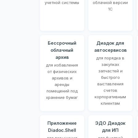
учетной системы
облачной версии
1С
Бессрочный
Диадок для
облачный
автосервисов
архив
для порядка в
закупках
для избавления
запчастей и
от физических
быстрого
архивов и
выставления
аренды
счетов
помещений под
корпоративным
хранение бумаг
клиентам
Приложение
ЭДО Диадок
Diadoc.Shell
для ИП