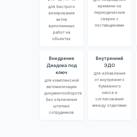
времени на
для быстрого
периодические
визирования
сверки с
актов
поставщиками
выполненных
работ на
объектах
Внедрение
Внутренний
Диадока под
ЭДО
ключ
для избавления
от внутреннего
для комплексной
бумажного
автоматизации
хаоса и
документооборота
согласования
без отвлечения
между отделами
штатных
сотрудников