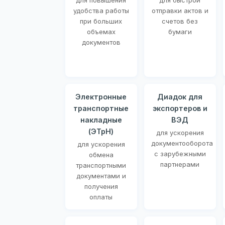
для повышения
для быстрой
удобства работы
отправки актов и
при больших
счетов без
объемах
бумаги
документов
Электронные
Диадок для
транспортные
экспортеров и
накладные
ВЭД
(ЭТрН)
для ускорения
документооборота
для ускорения
с зарубежными
обмена
партнерами
транспортными
документами и
получения
оплаты