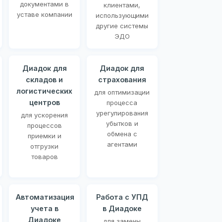
документами в
клиентами,
уставе компании
использующими
другие системы
ЭДО
Диадок для
Диадок для
складов и
страхования
логистических
для оптимизации
центров
процесса
урегулирования
для ускорения
убытков и
процессов
обмена с
приемки и
агентами
отгрузки
товаров
Автоматизация
Работа с УПД
учета в
в Диадоке
Диадоке
для замены