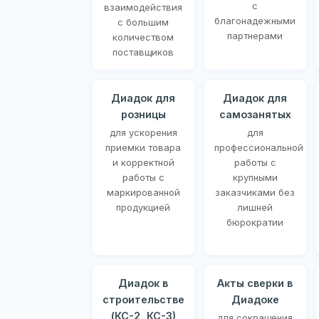
с
взаимодействия
благонадежными
с большим
партнерами
количеством
поставщиков
Диадок для
Диадок для
розницы
самозанятых
для ускорения
для
приемки товара
профессиональной
и корректной
работы с
работы с
крупными
маркированной
заказчиками без
продукцией
лишней
бюрократии
Диадок в
Акты сверки в
строительстве
Диадоке
(КС-2, КС-3)
для сокращения