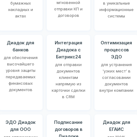
мгновенной
бумажных
в уникальные
отправки КП и
накладных и
информационные
договоров
актах
системы
Диадок для
Интеграция
Оптимизация
банков
Диадока с
процессов
Битрикс24
ЭДО
для обеспечения
высочайшего
для отправки
для устранения
уровня защиты
документов
'узких мест' в
передаваемых
клиентам
согласовании
финансовых
напрямую из
документов
документов
карточки сделки
внутри компании
в CRM
ЭДО Диадок
Подписание
Диадок для
для ООО
договоров в
ЕГАИС
Диадоке