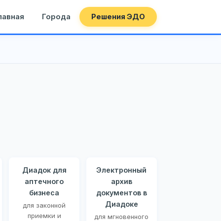
лавная
Города
Решения ЭДО
Диадок для
Электронный
аптечного
архив
бизнеса
документов в
Диадоке
для законной
приемки и
для мгновенного