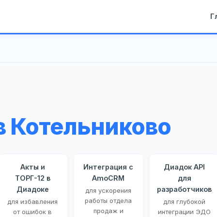
Г
в Котельниково
Акты и
Интеграция с
Диадок API
ТОРГ-12 в
AmoCRM
для
Диадоке
разработчиков
для ускорения
работы отдела
для избавления
для глубокой
продаж и
от ошибок в
интеграции ЭДО