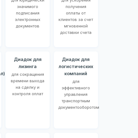
для юридически
для ускорения
значимого
получения
подписания
оплаты от
электронных
клиентов за счет
документов
мгновенной
доставки счета
Диадок для
Диадок для
лизинга
логистических
л)
компаний
для сокращения
времени выхода
для
на сделку и
эффективного
контроля оплат
управления
транспортным
документооборотом