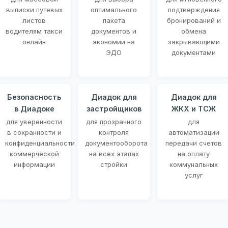
выписки путевых
оптимального
подтверждения
листов
пакета
бронирований и
водителям такси
документов и
обмена
онлайн
экономии на
закрывающими
ЭДО
документами
Безопасность
Диадок для
Диадок для
в Диадоке
застройщиков
ЖКХ и ТСЖ
для уверенности
для прозрачного
для
в сохранности и
контроля
автоматизации
конфиденциальности
документооборота
передачи счетов
коммерческой
на всех этапах
на оплату
информации
стройки
коммунальных
услуг