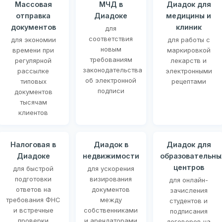
Массовая
МЧД в
Диадок для
отправка
Диадоке
медицины и
документов
клиник
для
соответствия
для экономии
для работы с
новым
времени при
маркировкой
требованиям
регулярной
лекарств и
законодательства
рассылке
электронными
об электронной
типовых
рецептами
подписи
документов
тысячам
клиентов
Налоговая в
Диадок в
Диадок для
Диадоке
недвижимости
образовательны
центров
для быстрой
для ускорения
подготовки
визирования
для онлайн-
ответов на
документов
зачисления
требования ФНС
между
студентов и
и встречные
собственниками
подписания
проверки
и арендаторами
договоров на