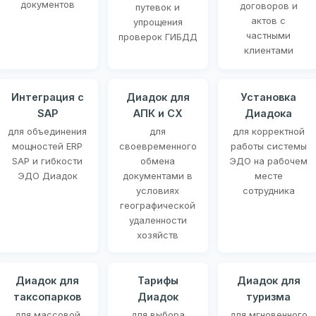
документов
договоров и
путевок и
актов с
упрощения
частными
проверок ГИБДД
клиентами
Интеграция с
Диадок для
Установка
SAP
АПК и СХ
Диадока
для объединения
для
для корректной
мощностей ERP
своевременного
работы системы
SAP и гибкости
обмена
ЭДО на рабочем
ЭДО Диадок
документами в
месте
условиях
сотрудника
географической
удаленности
хозяйств
Диадок для
Тарифы
Диадок для
таксопарков
Диадок
туризма
для массовой
для выбора
для мгновенного