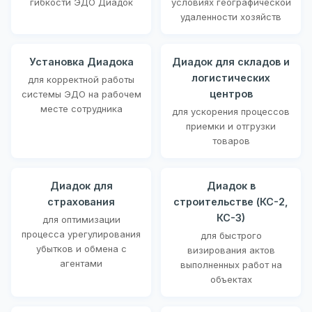
гибкости ЭДО Диадок
условиях географической
удаленности хозяйств
Установка Диадока
Диадок для складов и
логистических
для корректной работы
центров
системы ЭДО на рабочем
месте сотрудника
для ускорения процессов
приемки и отгрузки
товаров
Диадок для
Диадок в
страхования
строительстве (КС-2,
КС-3)
для оптимизации
процесса урегулирования
для быстрого
убытков и обмена с
визирования актов
агентами
выполненных работ на
объектах