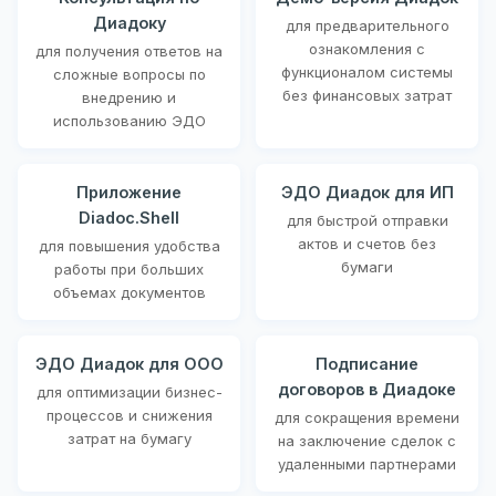
Диадоку
для предварительного
ознакомления с
для получения ответов на
функционалом системы
сложные вопросы по
без финансовых затрат
внедрению и
использованию ЭДО
Приложение
ЭДО Диадок для ИП
Diadoc.Shell
для быстрой отправки
актов и счетов без
для повышения удобства
бумаги
работы при больших
объемах документов
ЭДО Диадок для ООО
Подписание
договоров в Диадоке
для оптимизации бизнес-
процессов и снижения
для сокращения времени
затрат на бумагу
на заключение сделок с
удаленными партнерами