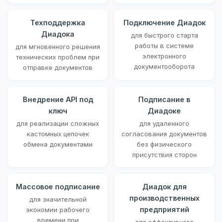
Техподдержка
Подключение Диадок
Диадока
для быстрого старта
работы в системе
для мгновенного решения
электронного
технических проблем при
документооборота
отправке документов
Внедрение API под
Подписание в
ключ
Диадоке
для реализации сложных
для удаленного
кастомных цепочек
согласования документов
обмена документами
без физического
присутствия сторон
Массовое подписание
Диадок для
производственных
для значительной
предприятий
экономии рабочего
времени при
для эффективного