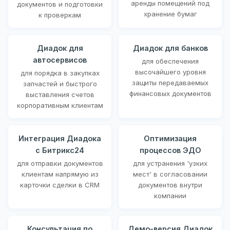
аренды помещений под
документов и подготовки
хранение бумаг
к проверкам
Диадок для
Диадок для банков
автосервисов
для обеспечения
высочайшего уровня
для порядка в закупках
защиты передаваемых
запчастей и быстрого
финансовых документов
выставления счетов
корпоративным клиентам
Интеграция Диадока
Оптимизация
с Битрикс24
процессов ЭДО
для отправки документов
для устранения 'узких
клиентам напрямую из
мест' в согласовании
карточки сделки в CRM
документов внутри
компании
Консультация по
Демо-версия Диадок