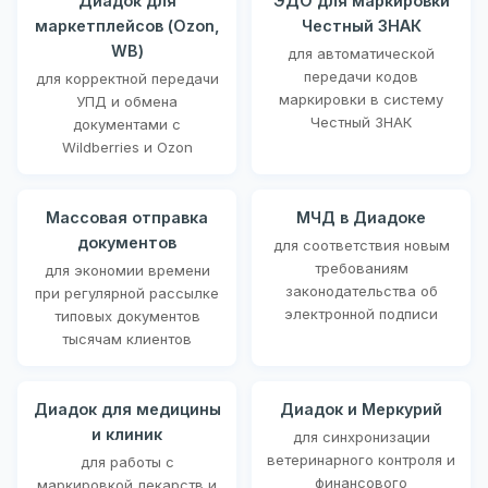
Диадок для
ЭДО для маркировки
маркетплейсов (Ozon,
Честный ЗНАК
WB)
для автоматической
передачи кодов
для корректной передачи
маркировки в систему
УПД и обмена
Честный ЗНАК
документами с
Wildberries и Ozon
Массовая отправка
МЧД в Диадоке
документов
для соответствия новым
требованиям
для экономии времени
законодательства об
при регулярной рассылке
электронной подписи
типовых документов
тысячам клиентов
Диадок для медицины
Диадок и Меркурий
и клиник
для синхронизации
ветеринарного контроля и
для работы с
финансового
маркировкой лекарств и