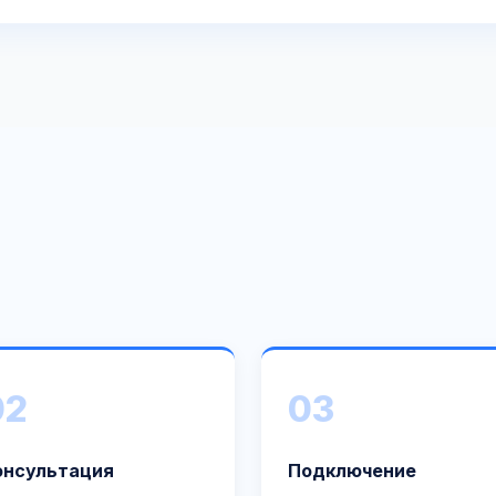
02
03
онсультация
Подключение