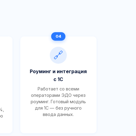
🔗
Роуминг и интеграция
с 1С
Работает со всеми
операторами ЭДО через
роуминг. Готовый модуль
для 1С — без ручного
%,
ввода данных.
ию