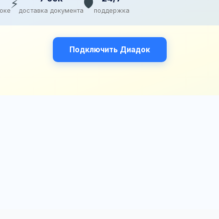
⚡
🛡️
доке
доставка документа
поддержка
Подключить Диадок