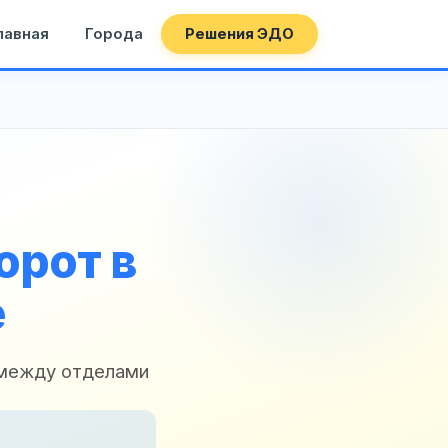
лавная
Города
Решения ЭДО
орот в
е
 между отделами