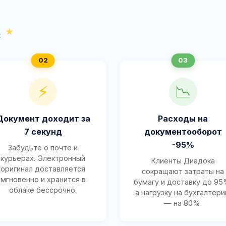
с
⚡
📉
Документ доходит за
Расходы на
7 секунд
документооборот
-95%
Забудьте о почте и
курьерах. Электронный
Клиенты Диадока
оригинал доставляется
сокращают затраты на
мгновенно и хранится в
бумагу и доставку до 95
облаке бессрочно.
а нагрузку на бухгалтер
— на 80%.