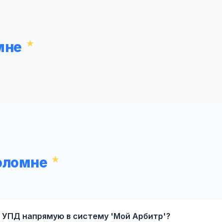
мне
оломне
 УПД напрямую в систему 'Мой Арбитр'?