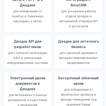
Диадоке
AmoCRM
для избавления от
для ускорения работы
ошибок в бумажных
отдела продаж и
накладных и актах
мгновенной отправки КП
и договоров
Диадок API для
Диадок для аптечного
разработчиков
бизнеса
для глубокой интеграции
для законной приемки и
ЭДО в уникальные
продажи маркированных
информационные системы
медикаментов
Электронный архив
Бессрочный облачный
документов в
архив
Диадоке
для избавления от
физических архивов и
для мгновенного поиска
аренды помещений под
документов и подготовки
хранение бумаг
к проверкам