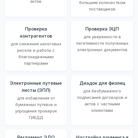
актов
большим количеством
поставщиков
Проверка
Проверка ЭЦП
контрагентов
для уверенности в
легитимности полученных
для снижения налоговых
электронных документов
рисков и работы с
благонадежными
партнерами
Электронные путевые
Диадок для физлиц
листы (ЭПЛ)
для безбумажного
подписания договоров и
для избавления от
актов с частными
бумажных путевок и
клиентами
упрощения проверок
ГИБДД
Регламент ЭДО
Настройка роуминга в