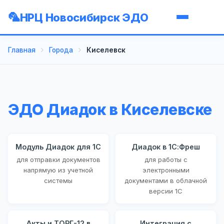
НРЦ Новосибирск ЭДО
Главная
Города
Киселевск
ЭДО Диадок в Киселевске
Модуль Диадок для 1С
Диадок в 1С:Фреш
для отправки документов
для работы с
напрямую из учетной
электронными
системы
документами в облачной
версии 1С
Акты и ТОРГ-12 в
Интеграция с