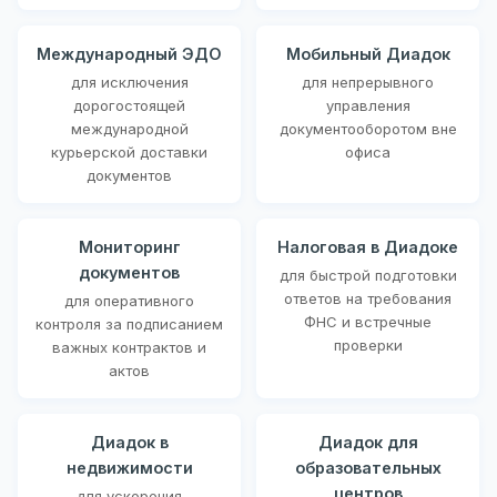
Международный ЭДО
Мобильный Диадок
для исключения
для непрерывного
дорогостоящей
управления
международной
документооборотом вне
курьерской доставки
офиса
документов
Мониторинг
Налоговая в Диадоке
документов
для быстрой подготовки
ответов на требования
для оперативного
ФНС и встречные
контроля за подписанием
проверки
важных контрактов и
актов
Диадок в
Диадок для
недвижимости
образовательных
центров
для ускорения