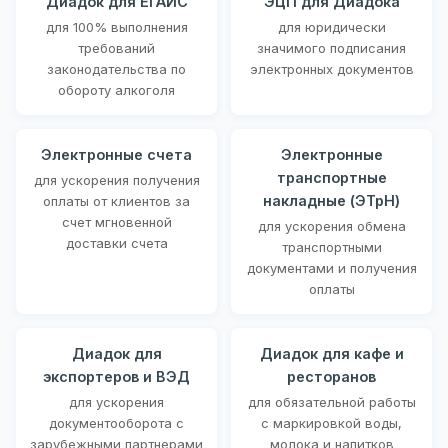
Диадок для ЕГАИС
ЭЦП для Диадока
для 100% выполнения
для юридически
требований
значимого подписания
законодательства по
электронных документов
обороту алкоголя
Электронные счета
Электронные
транспортные
для ускорения получения
накладные (ЭТрН)
оплаты от клиентов за
счет мгновенной
для ускорения обмена
доставки счета
транспортными
документами и получения
оплаты
Диадок для
Диадок для кафе и
экспортеров и ВЭД
ресторанов
для ускорения
для обязательной работы
документооборота с
с маркировкой воды,
зарубежными партнерами
молока и напитков