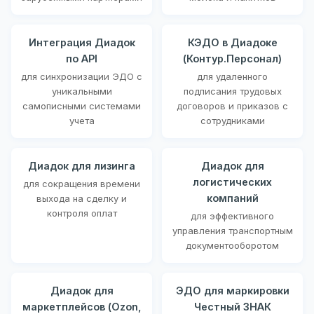
Интеграция Диадок
КЭДО в Диадоке
по API
(Контур.Персонал)
для синхронизации ЭДО с
для удаленного
уникальными
подписания трудовых
самописными системами
договоров и приказов с
учета
сотрудниками
Диадок для лизинга
Диадок для
логистических
для сокращения времени
компаний
выхода на сделку и
контроля оплат
для эффективного
управления транспортным
документооборотом
Диадок для
ЭДО для маркировки
маркетплейсов (Ozon,
Честный ЗНАК