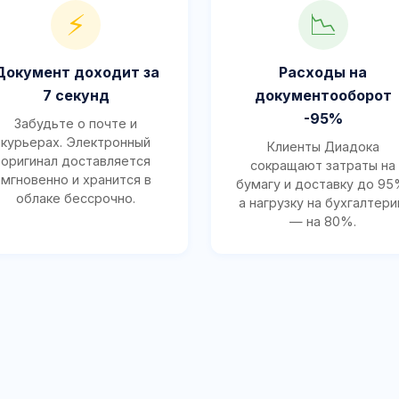
⚡
📉
Документ доходит за
Расходы на
7 секунд
документооборот
-95%
Забудьте о почте и
курьерах. Электронный
Клиенты Диадока
оригинал доставляется
сокращают затраты на
мгновенно и хранится в
бумагу и доставку до 95
облаке бессрочно.
а нагрузку на бухгалтер
— на 80%.