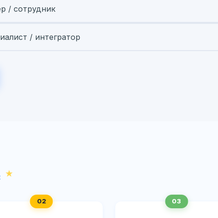
ер / сотрудник
иалист / интегратор
с