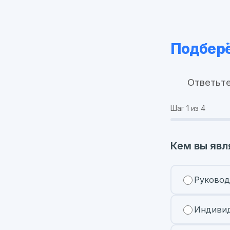
Подберё
Ответьте
Шаг
1
из 4
Кем вы явл
Руковод
Индивид