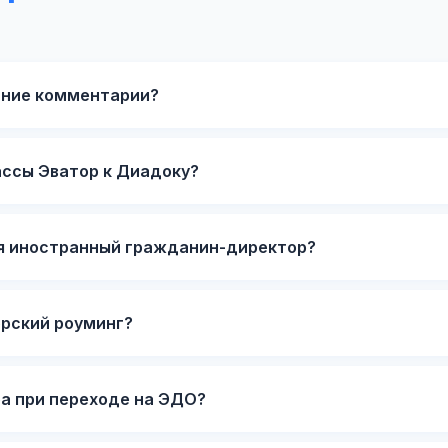
нние комментарии?
ассы Эватор к Диадоку?
 я иностранный гражданин-директор?
рский роуминг?
а при переходе на ЭДО?