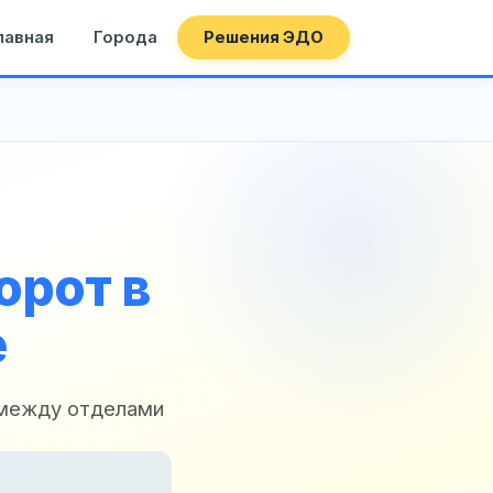
лавная
Города
Решения ЭДО
орот в
е
 между отделами