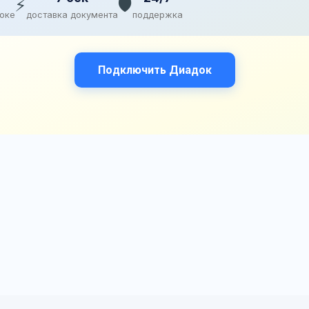
⚡
🛡️
доке
доставка документа
поддержка
Подключить Диадок