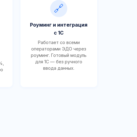
🔗
Роуминг и интеграция
с 1С
Работает со всеми
операторами ЭДО через
роуминг. Готовый модуль
для 1С — без ручного
%,
ввода данных.
ию