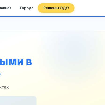
лавная
Города
Решения ЭДО
ными в
е
ктах