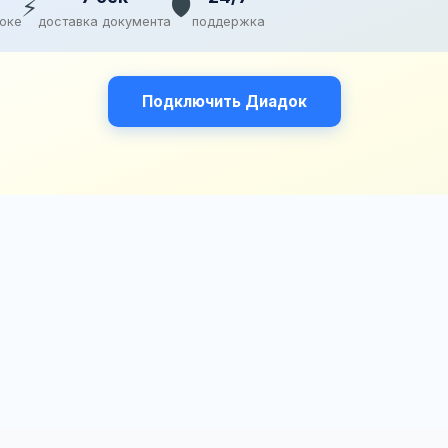
⚡
🛡️
доке
доставка документа
поддержка
Подключить Диадок