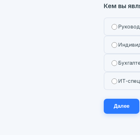
Кем вы явл
Руковод
Индивид
Бухгалт
ИТ-спец
Далее