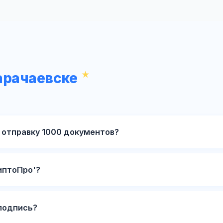
арачаевске
 отправку 1000 документов?
иптоПро'?
подпись?