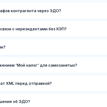
афов контрагента через ЭДО?
связи с нерезидентами без КЭП?
ак?
жением 'Мой налог' для самозанятых?
ат XML перед отправкой?
ашение об ЭДО?