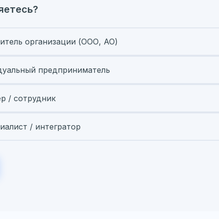
яетесь?
итель организации (ООО, АО)
уальный предприниматель
ер / сотрудник
иалист / интегратор