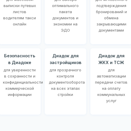
выписки путевых
оптимального
подтверждения
листов
пакета
бронирований и
водителям такси
документов и
обмена
онлайн
экономии на
закрывающими
ЭДО
документами
Безопасность
Диадок для
Диадок для
в Диадоке
застройщиков
ЖКХ и ТСЖ
для уверенности
для прозрачного
для
в сохранности и
контроля
автоматизации
конфиденциальности
документооборота
передачи счетов
коммерческой
на всех этапах
на оплату
информации
стройки
коммунальных
услуг