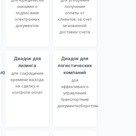
для юридически
для ускорения
значимого
получения
подписания
оплаты от
электронных
клиентов за счет
документов
мгновенной
доставки счета
Диадок для
Диадок для
лизинга
логистических
л)
компаний
для сокращения
времени выхода
для
на сделку и
эффективного
контроля оплат
управления
транспортным
документооборотом