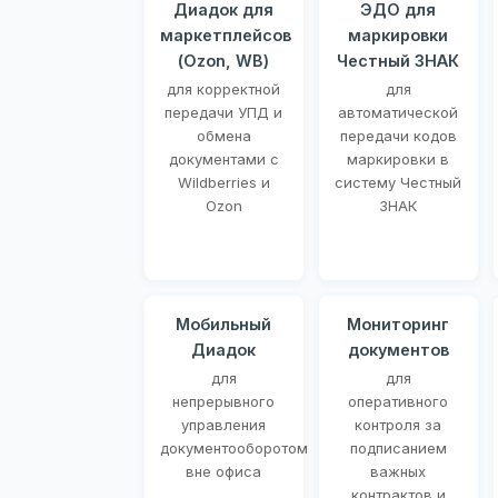
Диадок для
ЭДО для
маркетплейсов
маркировки
(Ozon, WB)
Честный ЗНАК
для корректной
для
передачи УПД и
автоматической
обмена
передачи кодов
документами с
маркировки в
Wildberries и
систему Честный
Ozon
ЗНАК
Мобильный
Мониторинг
Диадок
документов
для
для
непрерывного
оперативного
управления
контроля за
документооборотом
подписанием
вне офиса
важных
контрактов и