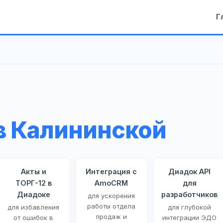
Г
в Калининской
Акты и
Интеграция с
Диадок API
ТОРГ-12 в
AmoCRM
для
Диадоке
разработчиков
для ускорения
работы отдела
для избавления
для глубокой
продаж и
от ошибок в
интеграции ЭДО