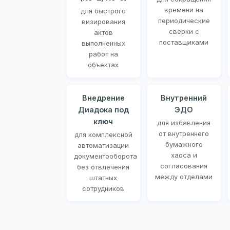
времени на
для быстрого
периодические
визирования
сверки с
актов
поставщиками
выполненных
работ на
объектах
Внедрение
Внутренний
Диадока под
ЭДО
ключ
для избавления
от внутреннего
для комплексной
бумажного
автоматизации
хаоса и
документооборота
согласования
без отвлечения
между отделами
штатных
сотрудников