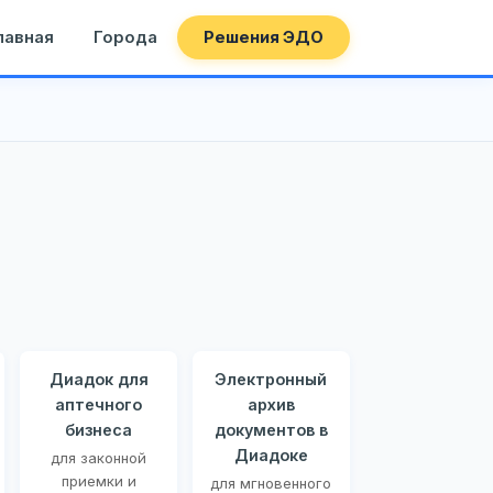
лавная
Города
Решения ЭДО
Диадок для
Электронный
аптечного
архив
бизнеса
документов в
Диадоке
для законной
приемки и
для мгновенного