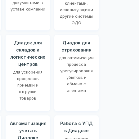
документами в
клиентами,
уставе компании
использующими
другие системы
ЭДО
Диадок для
Диадок для
складов и
страхования
логистических
для оптимизации
центров
процесса
урегулирования
для ускорения
убытков и
процессов
обмена с
приемки и
агентами
отгрузки
товаров
Автоматизация
Работа с УПД
учета в
в Диадоке
Диадоке
для замены