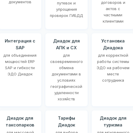
документов
договоров и
путевок и
актов с
упрощения
частными
проверок ГИБДД
клиентами
Интеграция с
Диадок для
Установка
SAP
АПК и СХ
Диадока
для объединения
для
для корректной
мощностей ERP
своевременного
работы системы
SAP и гибкости
обмена
ЭДО на рабочем
ЭДО Диадок
документами в
месте
условиях
сотрудника
географической
удаленности
хозяйств
Диадок для
Тарифы
Диадок для
таксопарков
Диадок
туризма
для массовой
для выбора
для мгновенного