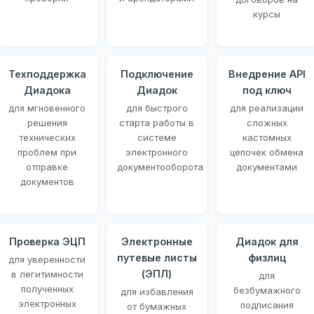
курсы
Техподдержка
Подключение
Внедрение API
Диадока
Диадок
под ключ
для мгновенного
для быстрого
для реализации
решения
старта работы в
сложных
технических
системе
кастомных
проблем при
электронного
цепочек обмена
отправке
документооборота
документами
документов
Проверка ЭЦП
Электронные
Диадок для
путевые листы
физлиц
для уверенности
(ЭПЛ)
в легитимности
для
полученных
безбумажного
для избавления
электронных
подписания
от бумажных