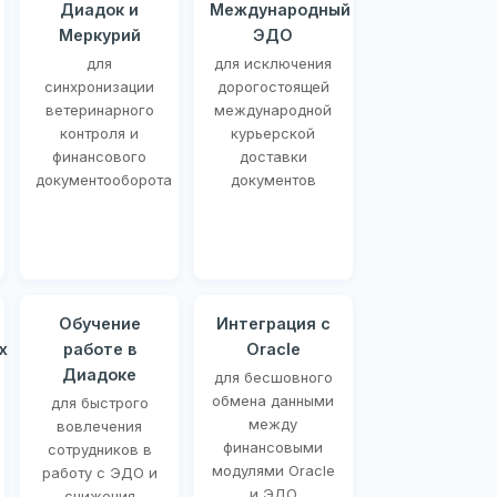
Диадок и
Международный
Меркурий
ЭДО
для
для исключения
синхронизации
дорогостоящей
ветеринарного
международной
контроля и
курьерской
финансового
доставки
документооборота
документов
Обучение
Интеграция с
х
работе в
Oracle
Диадоке
для бесшовного
обмена данными
для быстрого
между
вовлечения
финансовыми
сотрудников в
модулями Oracle
работу с ЭДО и
и ЭДО
снижения