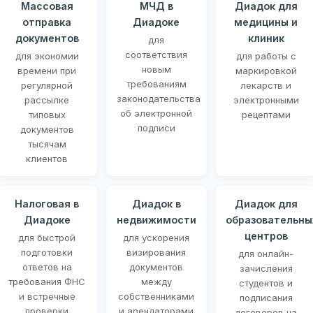
Массовая
МЧД в
Диадок для
отправка
Диадоке
медицины и
документов
клиник
для
соответствия
для экономии
для работы с
новым
времени при
маркировкой
требованиям
регулярной
лекарств и
законодательства
рассылке
электронными
об электронной
типовых
рецептами
подписи
документов
тысячам
клиентов
Налоговая в
Диадок в
Диадок для
Диадоке
недвижимости
образовательны
центров
для быстрой
для ускорения
подготовки
визирования
для онлайн-
ответов на
документов
зачисления
требования ФНС
между
студентов и
и встречные
собственниками
подписания
проверки
и арендаторами
договоров на