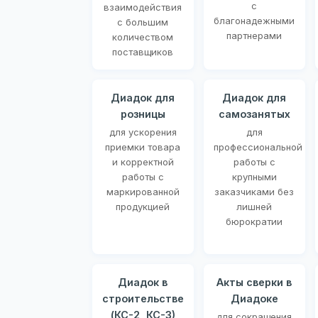
с
взаимодействия
благонадежными
с большим
партнерами
количеством
поставщиков
Диадок для
Диадок для
розницы
самозанятых
для ускорения
для
приемки товара
профессиональной
и корректной
работы с
работы с
крупными
маркированной
заказчиками без
продукцией
лишней
бюрократии
Диадок в
Акты сверки в
строительстве
Диадоке
(КС-2, КС-3)
для сокращения