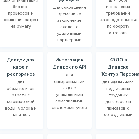
для оптимизации
для 100%
бизнес-
выполнения
для сокращения
процессов и
требований
времени на
снижения затрат
законодательства
заключение
на бумагу
по обороту
сделок с
алкоголя
удаленными
партнерами
Диадок для
Интеграция
КЭДО в
кафе и
Диадок по API
Диадоке
ресторанов
(Контур.Персона
для
синхронизации
для
для удаленного
ЭДО с
обязательной
подписания
уникальными
работы с
трудовых
самописными
маркировкой
договоров и
системами учета
воды, молока и
приказов с
напитков
сотрудниками