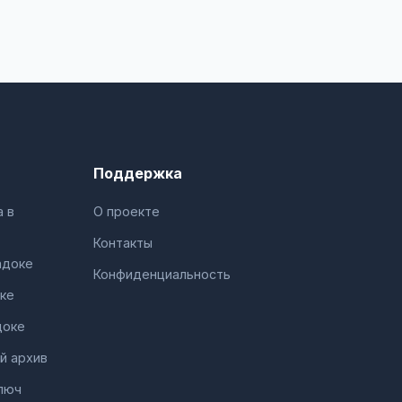
Поддержка
 в
О проекте
Контакты
адоке
Конфиденциальность
ке
доке
й архив
люч