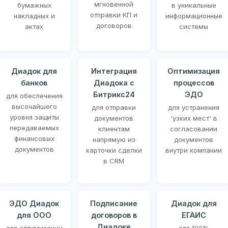
мгновенной
бумажных
в уникальные
отправки КП и
накладных и
информационные
договоров
актах
системы
Диадок для
Интеграция
Оптимизация
банков
Диадока с
процессов
Битрикс24
ЭДО
для обеспечения
высочайшего
для отправки
для устранения
уровня защиты
документов
'узких мест' в
передаваемых
клиентам
согласовании
финансовых
напрямую из
документов
документов
карточки сделки
внутри компании
в CRM
ЭДО Диадок
Подписание
Диадок для
для ООО
договоров в
ЕГАИС
Диадоке