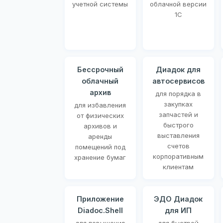
учетной системы
облачной версии
1С
Бессрочный
Диадок для
облачный
автосервисов
архив
для порядка в
закупках
для избавления
запчастей и
от физических
быстрого
архивов и
выставления
аренды
счетов
помещений под
корпоративным
хранение бумаг
клиентам
Приложение
ЭДО Диадок
Diadoc.Shell
для ИП