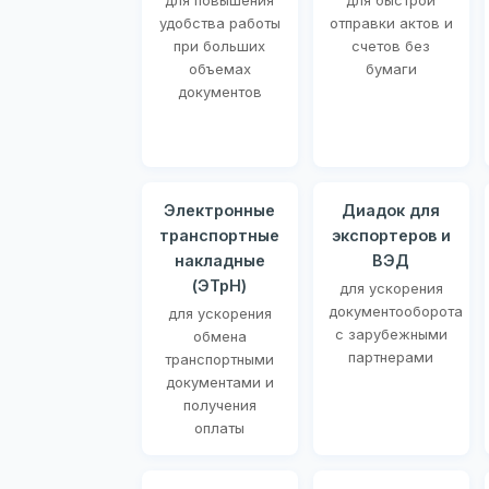
для повышения
для быстрой
удобства работы
отправки актов и
при больших
счетов без
объемах
бумаги
документов
Электронные
Диадок для
транспортные
экспортеров и
накладные
ВЭД
(ЭТрН)
для ускорения
документооборота
для ускорения
с зарубежными
обмена
партнерами
транспортными
документами и
получения
оплаты