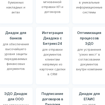
мгновенной
бумажных
в уникальные
отправки КП и
накладных и
информационные
договоров
актах
системы
Диадок для
Интеграция
Оптимизация
банков
Диадока с
процессов
Битрикс24
ЭДО
для обеспечения
высочайшего
для отправки
для устранения
уровня защиты
документов
'узких мест' в
передаваемых
клиентам
согласовании
финансовых
напрямую из
документов
документов
карточки сделки
внутри компании
в CRM
ЭДО Диадок
Подписание
Диадок для
для ООО
договоров в
ЕГАИС
Диадоке