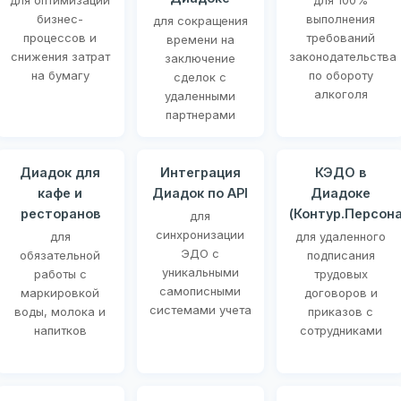
для оптимизации
для 100%
бизнес-
выполнения
для сокращения
процессов и
требований
времени на
снижения затрат
законодательства
заключение
на бумагу
по обороту
сделок с
алкоголя
удаленными
партнерами
Диадок для
Интеграция
КЭДО в
кафе и
Диадок по API
Диадоке
ресторанов
(Контур.Персона
для
синхронизации
для
для удаленного
ЭДО с
обязательной
подписания
уникальными
работы с
трудовых
самописными
маркировкой
договоров и
системами учета
воды, молока и
приказов с
напитков
сотрудниками