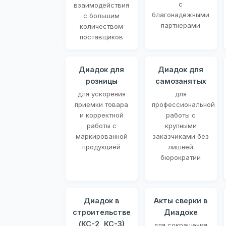
с
взаимодействия
благонадежными
с большим
партнерами
количеством
поставщиков
Диадок для
Диадок для
розницы
самозанятых
для ускорения
для
приемки товара
профессиональной
и корректной
работы с
работы с
крупными
маркированной
заказчиками без
продукцией
лишней
бюрократии
Диадок в
Акты сверки в
строительстве
Диадоке
(КС-2, КС-3)
для сокращения