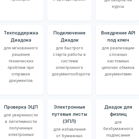
курсы
Техподдержка
Подключение
Внедрение API
Диадока
Диадок
под ключ
для мгновенного
для быстрого
для реализации
решения
старта работы в
сложных
технических
системе
кастомных
проблем при
электронного
цепочек обмена
отправке
документооборота
документами
документов
Проверка ЭЦП
Электронные
Диадок для
путевые листы
физлиц
для уверенности
(ЭПЛ)
в легитимности
для
полученных
безбумажного
для избавления
электронных
подписания
от бумажных