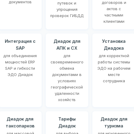
документов
договоров и
путевок и
актов с
упрощения
частными
проверок ГИБДД
клиентами
Интеграция с
Диадок для
Установка
SAP
АПК и СХ
Диадока
для объединения
для
для корректной
мощностей ERP
своевременного
работы системы
SAP и гибкости
обмена
ЭДО на рабочем
ЭДО Диадок
документами в
месте
условиях
сотрудника
географической
удаленности
хозяйств
Диадок для
Тарифы
Диадок для
таксопарков
Диадок
туризма
для массовой
для выбора
для мгновенного