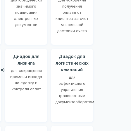
для юридически
для ускорения
значимого
получения
подписания
оплаты от
электронных
клиентов за счет
документов
мгновенной
доставки счета
Диадок для
Диадок для
лизинга
логистических
л)
компаний
для сокращения
времени выхода
для
на сделку и
эффективного
контроля оплат
управления
транспортным
документооборотом