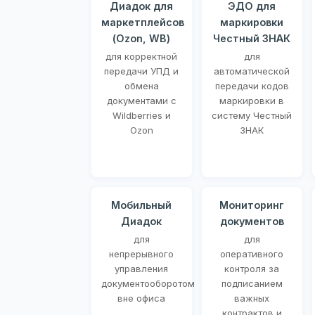
Диадок для
ЭДО для
маркетплейсов
маркировки
(Ozon, WB)
Честный ЗНАК
для корректной
для
передачи УПД и
автоматической
обмена
передачи кодов
документами с
маркировки в
Wildberries и
систему Честный
Ozon
ЗНАК
Мобильный
Мониторинг
Диадок
документов
для
для
непрерывного
оперативного
управления
контроля за
документооборотом
подписанием
вне офиса
важных
контрактов и