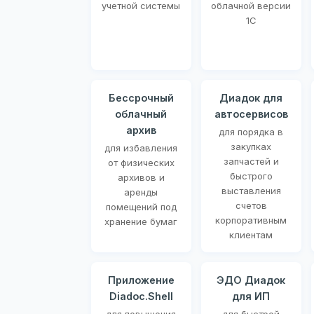
учетной системы
облачной версии
1С
Бессрочный
Диадок для
облачный
автосервисов
архив
для порядка в
закупках
для избавления
запчастей и
от физических
быстрого
архивов и
выставления
аренды
счетов
помещений под
корпоративным
хранение бумаг
клиентам
Приложение
ЭДО Диадок
Diadoc.Shell
для ИП