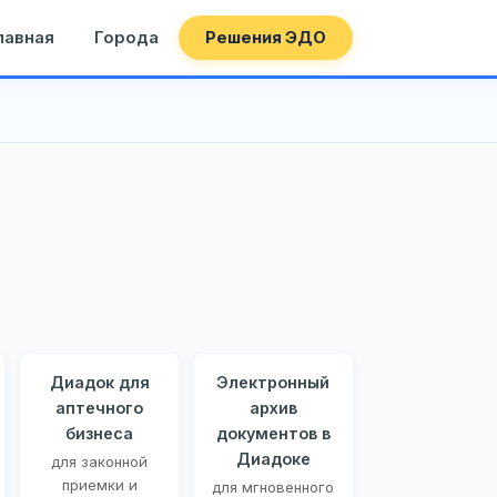
лавная
Города
Решения ЭДО
Диадок для
Электронный
аптечного
архив
бизнеса
документов в
Диадоке
для законной
приемки и
для мгновенного