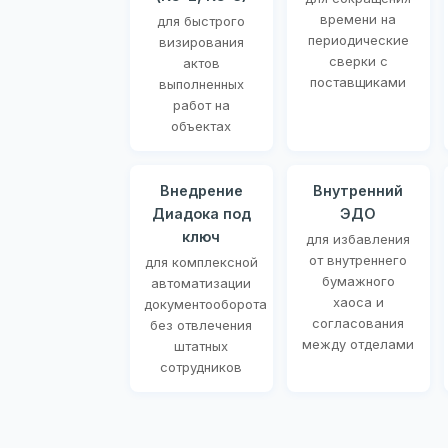
времени на
для быстрого
периодические
визирования
сверки с
актов
поставщиками
выполненных
работ на
объектах
Внедрение
Внутренний
Диадока под
ЭДО
ключ
для избавления
от внутреннего
для комплексной
бумажного
автоматизации
хаоса и
документооборота
согласования
без отвлечения
между отделами
штатных
сотрудников