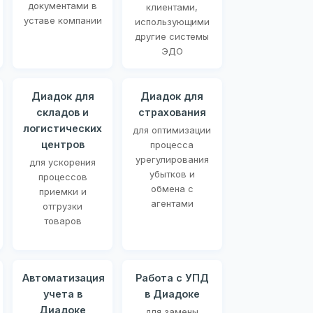
документами в
клиентами,
уставе компании
использующими
другие системы
ЭДО
Диадок для
Диадок для
складов и
страхования
логистических
для оптимизации
центров
процесса
урегулирования
для ускорения
убытков и
процессов
обмена с
приемки и
агентами
отгрузки
товаров
Автоматизация
Работа с УПД
учета в
в Диадоке
Диадоке
для замены