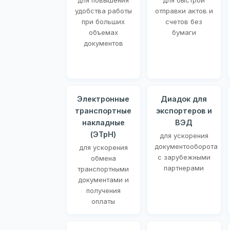
для повышения
для быстрой
удобства работы
отправки актов и
при больших
счетов без
объемах
бумаги
документов
Электронные
Диадок для
транспортные
экспортеров и
накладные
ВЭД
(ЭТрН)
для ускорения
документооборота
для ускорения
с зарубежными
обмена
партнерами
транспортными
документами и
получения
оплаты