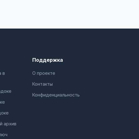
Поддержка
 в
О проекте
Контакты
адоке
Конфиденциальность
ке
доке
й архив
люч