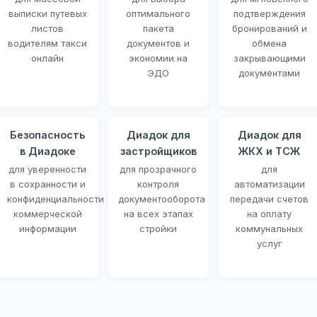
выписки путевых
оптимального
подтверждения
листов
пакета
бронирований и
водителям такси
документов и
обмена
онлайн
экономии на
закрывающими
ЭДО
документами
Безопасность
Диадок для
Диадок для
в Диадоке
застройщиков
ЖКХ и ТСЖ
для уверенности
для прозрачного
для
в сохранности и
контроля
автоматизации
конфиденциальности
документооборота
передачи счетов
коммерческой
на всех этапах
на оплату
информации
стройки
коммунальных
услуг