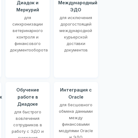
Диадок и
Международный
Меркурий
ЭДО
для
для исключения
синхронизации
дорогостоящей
ветеринарного
международной
контроля и
курьерской
финансового
доставки
документооборота
документов
Обучение
Интеграция с
х
работе в
Oracle
Диадоке
для бесшовного
обмена данными
для быстрого
между
вовлечения
финансовыми
сотрудников в
модулями Oracle
работу с ЭДО и
и ЭДО
снижения