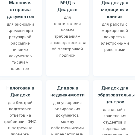
Массовая
МЧД в
Диадок для
отправка
Диадоке
медицины и
документов
клиник
для
соответствия
для экономии
для работы с
новым
времени при
маркировкой
требованиям
регулярной
лекарств и
законодательства
рассылке
электронными
об электронной
типовых
рецептами
подписи
документов
тысячам
клиентов
Налоговая в
Диадок в
Диадок для
Диадоке
недвижимости
образовательны
центров
для быстрой
для ускорения
подготовки
визирования
для онлайн-
ответов на
документов
зачисления
требования ФНС
между
студентов и
и встречные
собственниками
подписания
проверки
и арендаторами
договоров на