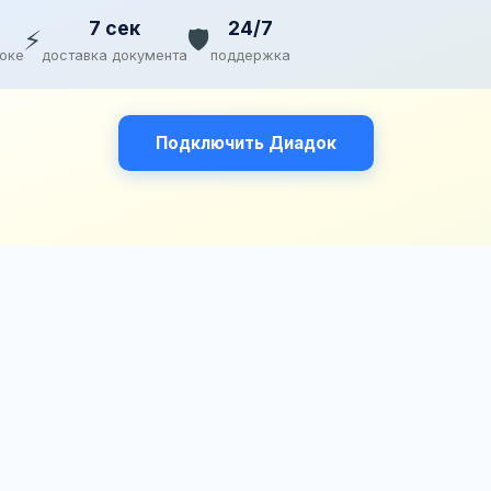
7 сек
24/7
⚡
🛡️
доке
доставка документа
поддержка
Подключить Диадок