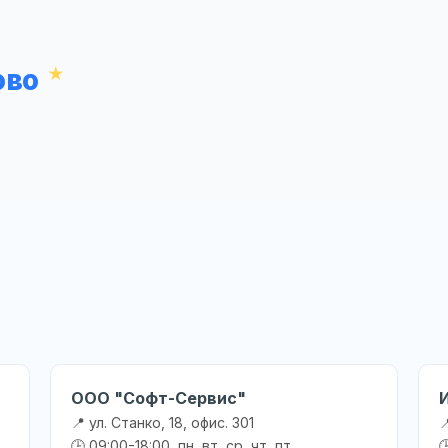
ово
ООО "Софт-Сервис"
📍 ул. Станко, 18, офис. 301

🕒 09:00-18:00, пн, вт, ср, чт, пт
