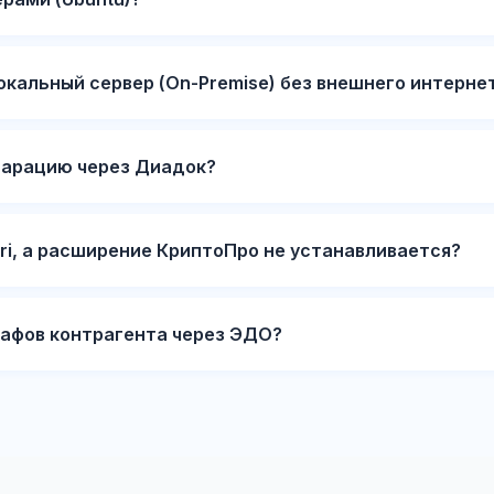
окальный сервер (On-Premise) без внешнего интерне
ларацию через Диадок?
ari, а расширение КриптоПро не устанавливается?
афов контрагента через ЭДО?