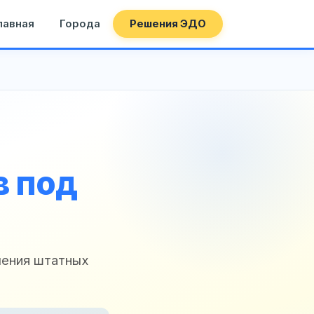
лавная
Города
Решения ЭДО
в под
чения штатных