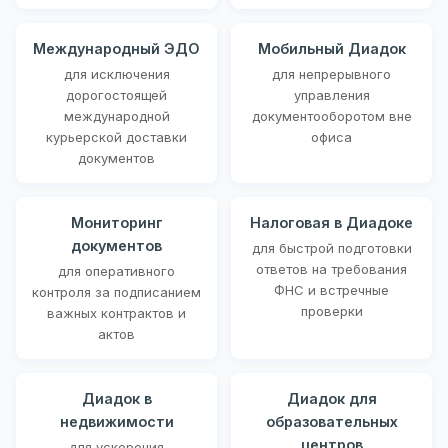
Международный ЭДО
Мобильный Диадок
для исключения
для непрерывного
дорогостоящей
управления
международной
документооборотом вне
курьерской доставки
офиса
документов
Мониторинг
Налоговая в Диадоке
документов
для быстрой подготовки
ответов на требования
для оперативного
ФНС и встречные
контроля за подписанием
проверки
важных контрактов и
актов
Диадок в
Диадок для
недвижимости
образовательных
центров
для ускорения