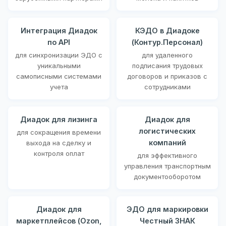
Интеграция Диадок
КЭДО в Диадоке
по API
(Контур.Персонал)
для синхронизации ЭДО с
для удаленного
уникальными
подписания трудовых
самописными системами
договоров и приказов с
учета
сотрудниками
Диадок для лизинга
Диадок для
логистических
для сокращения времени
компаний
выхода на сделку и
контроля оплат
для эффективного
управления транспортным
документооборотом
Диадок для
ЭДО для маркировки
маркетплейсов (Ozon,
Честный ЗНАК