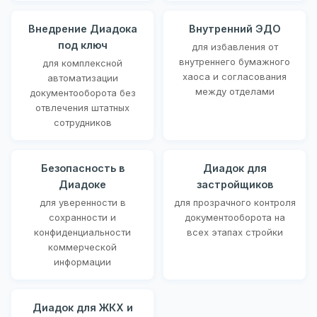
Внедрение Диадока
Внутренний ЭДО
под ключ
для избавления от
внутреннего бумажного
для комплексной
хаоса и согласования
автоматизации
между отделами
документооборота без
отвлечения штатных
сотрудников
Безопасность в
Диадок для
Диадоке
застройщиков
для уверенности в
для прозрачного контроля
сохранности и
документооборота на
конфиденциальности
всех этапах стройки
коммерческой
информации
Диадок для ЖКХ и