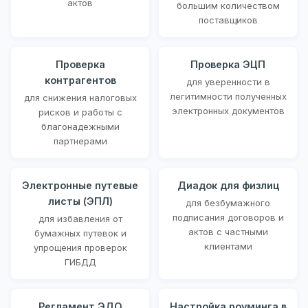
актов
большим количеством
поставщиков
Проверка
Проверка ЭЦП
контрагентов
для уверенности в
легитимности полученных
для снижения налоговых
электронных документов
рисков и работы с
благонадежными
партнерами
Электронные путевые
Диадок для физлиц
листы (ЭПЛ)
для безбумажного
подписания договоров и
для избавления от
актов с частными
бумажных путевок и
клиентами
упрощения проверок
ГИБДД
Регламент ЭДО
Настройка роуминга в