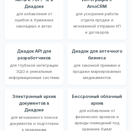
Диадоке
AmoCRM
для избавления от
для ускорения работы
ошибок в бумажных
отдела продаж и
накладных и актах
мгновенной отправки КП
и договоров
Диадок API для
Диадок для аптечного
разработчиков
бизнеса
для глубокой интеграции
для законной приемки и
ЭДО в уникальные
продажи маркированных
информационные системы
медикаментов
Электронный архив
Бессрочный облачный
документов в
архив
Диадоке
для избавления от
физических архивов и
для мгновенного поиска
аренды помещений под
документов и подготовки
хранение бумаг
к проверкам