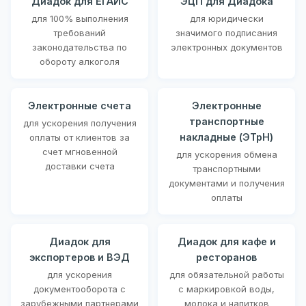
Диадок для ЕГАИС
ЭЦП для Диадока
для 100% выполнения
для юридически
требований
значимого подписания
законодательства по
электронных документов
обороту алкоголя
Электронные счета
Электронные
транспортные
для ускорения получения
накладные (ЭТрН)
оплаты от клиентов за
счет мгновенной
для ускорения обмена
доставки счета
транспортными
документами и получения
оплаты
Диадок для
Диадок для кафе и
экспортеров и ВЭД
ресторанов
для ускорения
для обязательной работы
документооборота с
с маркировкой воды,
зарубежными партнерами
молока и напитков