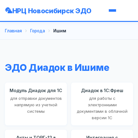
НРЦ Новосибирск ЭДО
Главная
Города
Ишим
ЭДО Диадок в Ишиме
Модуль Диадок для 1С
Диадок в 1С:Фреш
для отправки документов
для работы с
напрямую из учетной
электронными
системы
документами в облачной
версии 1С
Акты и ТОРГ-12 в
Интеграция с