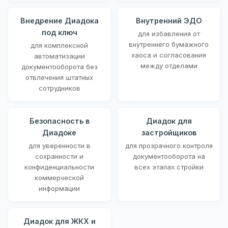
Внедрение Диадока
Внутренний ЭДО
под ключ
для избавления от
внутреннего бумажного
для комплексной
хаоса и согласования
автоматизации
между отделами
документооборота без
отвлечения штатных
сотрудников
Безопасность в
Диадок для
Диадоке
застройщиков
для уверенности в
для прозрачного контроля
сохранности и
документооборота на
конфиденциальности
всех этапах стройки
коммерческой
информации
Диадок для ЖКХ и