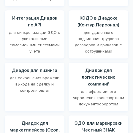
Интеграция Диадок
КЭДО в Диадоке
по API
(Контур.Персонал)
для синхронизации ЭДО с
для удаленного
уникальными
подписания трудовых
самописными системами
договоров и приказов с
учета
сотрудниками
Диадок для лизинга
Диадок для
логистических
для сокращения времени
компаний
выхода на сделку и
контроля оплат
для эффективного
управления транспортным
документооборотом
Диадок для
ЭДО для маркировки
маркетплейсов (Ozon,
Честный ЗНАК