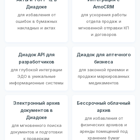
Диадоке
AmoCRM
для избавления от
для ускорения работы
ошибок в бумажных
отдела продаж и
накладных и актах
мгновенной отправки КП
и договоров
Диадок API для
Диадок для аптечного
разработчиков
бизнеса
для глубокой интеграции
для законной приемки и
ЭДО в уникальные
продажи маркированных
информационные системы
медикаментов
Электронный архив
Бессрочный облачный
документов в
архив
Диадоке
для избавления от
физических архивов и
для мгновенного поиска
аренды помещений под
документов и подготовки
хранение бумаг
к проверкам