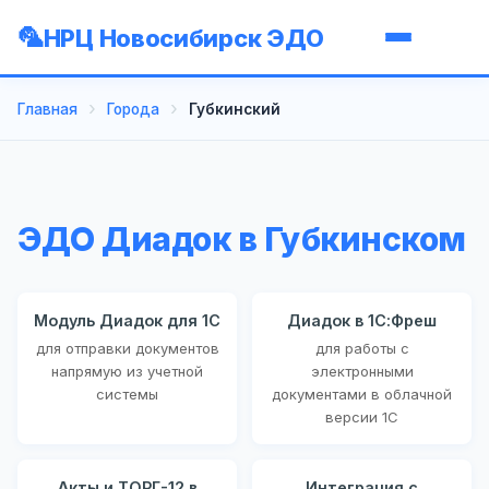
НРЦ Новосибирск ЭДО
Главная
Города
Губкинский
ЭДО Диадок в Губкинском
Модуль Диадок для 1С
Диадок в 1С:Фреш
для отправки документов
для работы с
напрямую из учетной
электронными
системы
документами в облачной
версии 1С
Акты и ТОРГ-12 в
Интеграция с