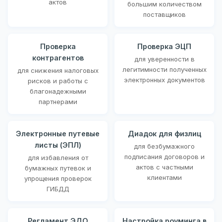
актов
большим количеством
поставщиков
Проверка
Проверка ЭЦП
контрагентов
для уверенности в
легитимности полученных
для снижения налоговых
электронных документов
рисков и работы с
благонадежными
партнерами
Электронные путевые
Диадок для физлиц
листы (ЭПЛ)
для безбумажного
подписания договоров и
для избавления от
актов с частными
бумажных путевок и
клиентами
упрощения проверок
ГИБДД
Регламент ЭДО
Настройка роуминга в