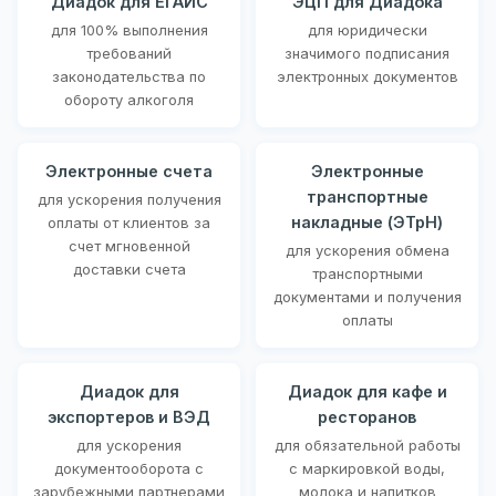
Диадок для ЕГАИС
ЭЦП для Диадока
для 100% выполнения
для юридически
требований
значимого подписания
законодательства по
электронных документов
обороту алкоголя
Электронные счета
Электронные
транспортные
для ускорения получения
накладные (ЭТрН)
оплаты от клиентов за
счет мгновенной
для ускорения обмена
доставки счета
транспортными
документами и получения
оплаты
Диадок для
Диадок для кафе и
экспортеров и ВЭД
ресторанов
для ускорения
для обязательной работы
документооборота с
с маркировкой воды,
зарубежными партнерами
молока и напитков