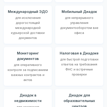
Международный ЭДО
Мобильный Диадок
для исключения
для непрерывного
дорогостоящей
управления
международной
документооборотом вне
курьерской доставки
офиса
документов
Мониторинг
Налоговая в Диадоке
документов
для быстрой подготовки
ответов на требования
для оперативного
ФНС и встречные
контроля за подписанием
проверки
важных контрактов и
актов
Диадок в
Диадок для
недвижимости
образовательных
центров
для ускорения