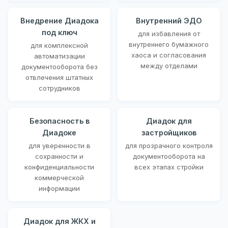
Внедрение Диадока
Внутренний ЭДО
под ключ
для избавления от
внутреннего бумажного
для комплексной
хаоса и согласования
автоматизации
между отделами
документооборота без
отвлечения штатных
сотрудников
Безопасность в
Диадок для
Диадоке
застройщиков
для уверенности в
для прозрачного контроля
сохранности и
документооборота на
конфиденциальности
всех этапах стройки
коммерческой
информации
Диадок для ЖКХ и