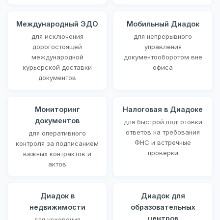
Международный ЭДО
Мобильный Диадок
для исключения
для непрерывного
дорогостоящей
управления
международной
документооборотом вне
курьерской доставки
офиса
документов
Мониторинг
Налоговая в Диадоке
документов
для быстрой подготовки
ответов на требования
для оперативного
ФНС и встречные
контроля за подписанием
проверки
важных контрактов и
актов
Диадок в
Диадок для
недвижимости
образовательных
центров
для ускорения