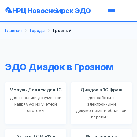
НРЦ Новосибирск ЭДО
Главная
Города
Грозный
ЭДО Диадок в Грозном
Модуль Диадок для 1С
Диадок в 1С:Фреш
для отправки документов
для работы с
напрямую из учетной
электронными
системы
документами в облачной
версии 1С
Акты и ТОРГ-12 в
Интеграция с