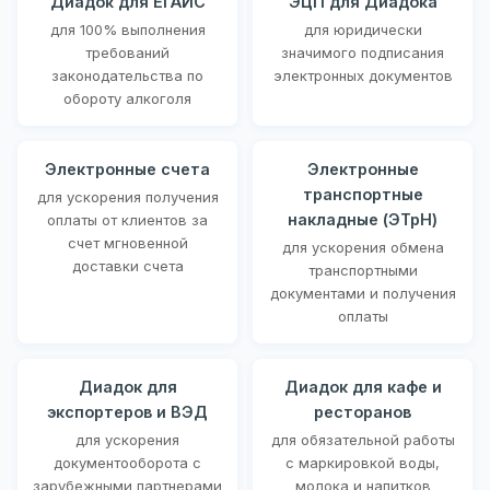
Диадок для ЕГАИС
ЭЦП для Диадока
для 100% выполнения
для юридически
требований
значимого подписания
законодательства по
электронных документов
обороту алкоголя
Электронные счета
Электронные
транспортные
для ускорения получения
накладные (ЭТрН)
оплаты от клиентов за
счет мгновенной
для ускорения обмена
доставки счета
транспортными
документами и получения
оплаты
Диадок для
Диадок для кафе и
экспортеров и ВЭД
ресторанов
для ускорения
для обязательной работы
документооборота с
с маркировкой воды,
зарубежными партнерами
молока и напитков