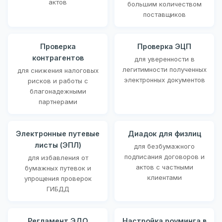
актов
большим количеством
поставщиков
Проверка
Проверка ЭЦП
контрагентов
для уверенности в
легитимности полученных
для снижения налоговых
электронных документов
рисков и работы с
благонадежными
партнерами
Электронные путевые
Диадок для физлиц
листы (ЭПЛ)
для безбумажного
подписания договоров и
для избавления от
актов с частными
бумажных путевок и
клиентами
упрощения проверок
ГИБДД
Регламент ЭДО
Настройка роуминга в