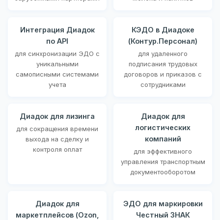
Интеграция Диадок
КЭДО в Диадоке
по API
(Контур.Персонал)
для синхронизации ЭДО с
для удаленного
уникальными
подписания трудовых
самописными системами
договоров и приказов с
учета
сотрудниками
Диадок для лизинга
Диадок для
логистических
для сокращения времени
компаний
выхода на сделку и
контроля оплат
для эффективного
управления транспортным
документооборотом
Диадок для
ЭДО для маркировки
маркетплейсов (Ozon,
Честный ЗНАК