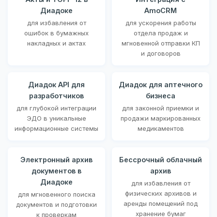
Диадоке
AmoCRM
для избавления от
для ускорения работы
ошибок в бумажных
отдела продаж и
накладных и актах
мгновенной отправки КП
и договоров
Диадок API для
Диадок для аптечного
разработчиков
бизнеса
для глубокой интеграции
для законной приемки и
ЭДО в уникальные
продажи маркированных
информационные системы
медикаментов
Электронный архив
Бессрочный облачный
документов в
архив
Диадоке
для избавления от
физических архивов и
для мгновенного поиска
аренды помещений под
документов и подготовки
хранение бумаг
к проверкам