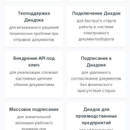
Техподдержка
Подключение Диадок
Диадока
для быстрого старта
работы в системе
для мгновенного решения
электронного
технических проблем при
документооборота
отправке документов
Внедрение API под
Подписание в
ключ
Диадоке
для реализации сложных
для удаленного
кастомных цепочек
согласования документов
обмена документами
без физического
присутствия сторон
Массовое подписание
Диадок для
производственных
для значительной
предприятий
экономии рабочего
времени при
для эффективного