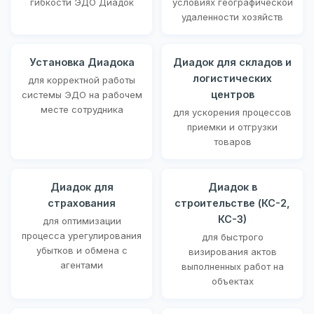
гибкости ЭДО Диадок
условиях географической
удаленности хозяйств
Установка Диадока
Диадок для складов и
логистических
для корректной работы
центров
системы ЭДО на рабочем
месте сотрудника
для ускорения процессов
приемки и отгрузки
товаров
Диадок для
Диадок в
страхования
строительстве (КС-2,
КС-3)
для оптимизации
процесса урегулирования
для быстрого
убытков и обмена с
визирования актов
агентами
выполненных работ на
объектах