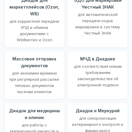
Диадок для
ЭДО для маркировки
маркетплейсов (Ozon,
Честный ЗНАК
WB)
для автоматической
передачи кодов
для корректной передачи
маркировки в систему
УПД и обмена
Честный ЗНАК
документами с
Wildberries и Ozon
Массовая отправка
МЧД в Диадоке
документов
для соответствия новым
требованиям
для экономии времени
законодательства об
при регулярной рассылке
электронной подписи
типовых документов
тысячам клиентов
Диадок для медицины
Диадок и Меркурий
и клиник
для синхронизации
ветеринарного контроля и
для работы с
финансового
маркировкой лекарств и