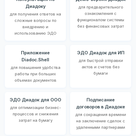
Диадоку
для предварительного
ознакомления с
для получения ответов на
функционалом системы
сложные вопросы по
без финансовых затрат
внедрению и
использованию ЭДО
Приложение
ЭДО Диадок для ИП
Diadoc.Shell
для быстрой отправки
актов и счетов без
для повышения удобства
бумаги
работы при больших
объемах документов
ЭДО Диадок для ООО
Подписание
договоров в Диадоке
для оптимизации бизнес-
процессов и снижения
для сокращения времени
затрат на бумагу
на заключение сделок с
удаленными партнерами