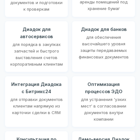
аренды помещений под
документов и подготовки
хранение бумаг
к проверкам
Диадок для
Диадок для банков
автосервисов
для обеспечения
высочайшего уровня
для порядка в закупках
защиты передаваемых
запчастей и быстрого
финансовых документов
выставления счетов
корпоративным клиентам
Интеграция Диадока
Оптимизация
с Битрикс24
процессов ЭДО
для отправки документов
для устранения 'узких
клиентам напрямую из
мест' в согласовании
карточки сделки в CRM
документов внутри
компании
Консультация по
Демо-версия Диадок