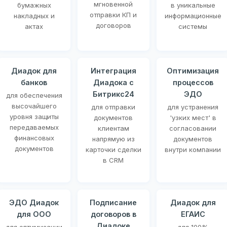
мгновенной
бумажных
в уникальные
отправки КП и
накладных и
информационные
договоров
актах
системы
Диадок для
Интеграция
Оптимизация
банков
Диадока с
процессов
Битрикс24
ЭДО
для обеспечения
высочайшего
для отправки
для устранения
уровня защиты
документов
'узких мест' в
передаваемых
клиентам
согласовании
финансовых
напрямую из
документов
документов
карточки сделки
внутри компании
в CRM
ЭДО Диадок
Подписание
Диадок для
для ООО
договоров в
ЕГАИС
Диадоке