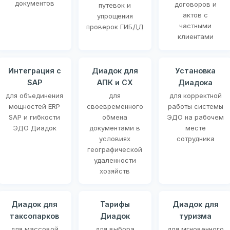
документов
договоров и
путевок и
актов с
упрощения
частными
проверок ГИБДД
клиентами
Интеграция с
Диадок для
Установка
SAP
АПК и СХ
Диадока
для объединения
для
для корректной
мощностей ERP
своевременного
работы системы
SAP и гибкости
обмена
ЭДО на рабочем
ЭДО Диадок
документами в
месте
условиях
сотрудника
географической
удаленности
хозяйств
Диадок для
Тарифы
Диадок для
таксопарков
Диадок
туризма
для массовой
для выбора
для мгновенного