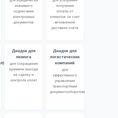
для юридически
для ускорения
значимого
получения
подписания
оплаты от
электронных
клиентов за счет
документов
мгновенной
доставки счета
Диадок для
Диадок для
лизинга
логистических
л)
компаний
для сокращения
времени выхода
для
на сделку и
эффективного
контроля оплат
управления
транспортным
документооборотом