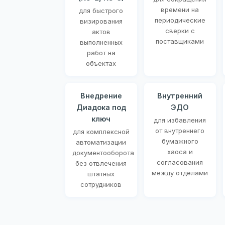
времени на
для быстрого
периодические
визирования
сверки с
актов
поставщиками
выполненных
работ на
объектах
Внедрение
Внутренний
Диадока под
ЭДО
ключ
для избавления
от внутреннего
для комплексной
бумажного
автоматизации
хаоса и
документооборота
согласования
без отвлечения
между отделами
штатных
сотрудников