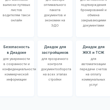
выписки путевых
оптимального
подтверждения
листов
пакета
бронирований и
водителям такси
документов и
обмена
онлайн
экономии на
закрывающими
ЭДО
документами
Безопасность
Диадок для
Диадок для
в Диадоке
застройщиков
ЖКХ и ТСЖ
для уверенности
для прозрачного
для
в сохранности и
контроля
автоматизации
конфиденциальности
документооборота
передачи счетов
коммерческой
на всех этапах
на оплату
информации
стройки
коммунальных
услуг