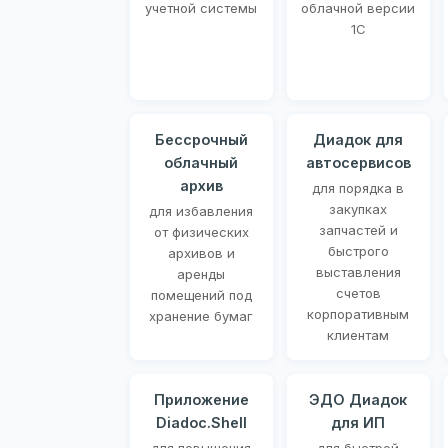
учетной системы
облачной версии
1С
Бессрочный
Диадок для
облачный
автосервисов
архив
для порядка в
закупках
для избавления
запчастей и
от физических
быстрого
архивов и
выставления
аренды
счетов
помещений под
корпоративным
хранение бумаг
клиентам
Приложение
ЭДО Диадок
Diadoc.Shell
для ИП