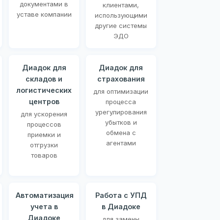
документами в
клиентами,
уставе компании
использующими
другие системы
ЭДО
Диадок для
Диадок для
складов и
страхования
логистических
для оптимизации
центров
процесса
урегулирования
для ускорения
убытков и
процессов
обмена с
приемки и
агентами
отгрузки
товаров
Автоматизация
Работа с УПД
учета в
в Диадоке
Диадоке
для замены