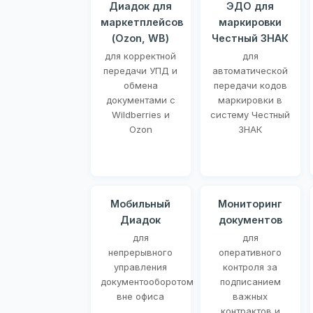
Диадок для
ЭДО для
маркетплейсов
маркировки
(Ozon, WB)
Честный ЗНАК
для корректной
для
передачи УПД и
автоматической
обмена
передачи кодов
документами с
маркировки в
Wildberries и
систему Честный
Ozon
ЗНАК
Мобильный
Мониторинг
Диадок
документов
для
для
непрерывного
оперативного
управления
контроля за
документооборотом
подписанием
вне офиса
важных
контрактов и