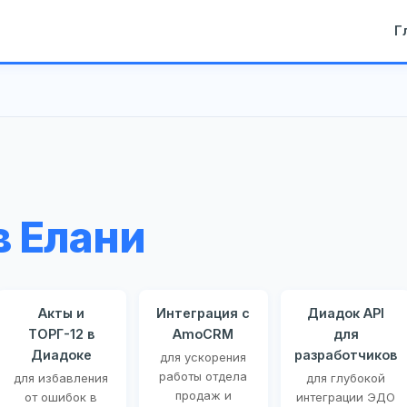
Г
в Елани
Акты и
Интеграция с
Диадок API
ТОРГ-12 в
AmoCRM
для
Диадоке
разработчиков
для ускорения
работы отдела
для избавления
для глубокой
продаж и
от ошибок в
интеграции ЭДО