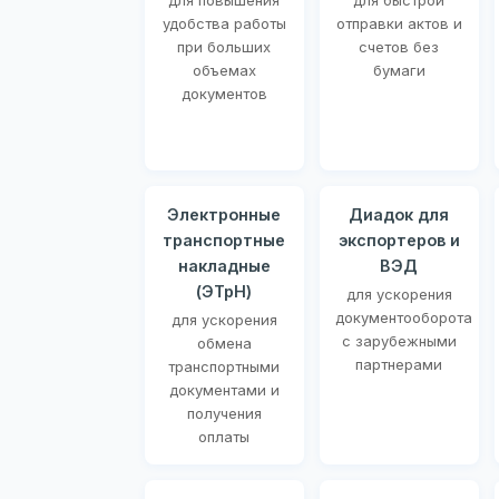
для повышения
для быстрой
удобства работы
отправки актов и
при больших
счетов без
объемах
бумаги
документов
Электронные
Диадок для
транспортные
экспортеров и
накладные
ВЭД
(ЭТрН)
для ускорения
документооборота
для ускорения
с зарубежными
обмена
партнерами
транспортными
документами и
получения
оплаты