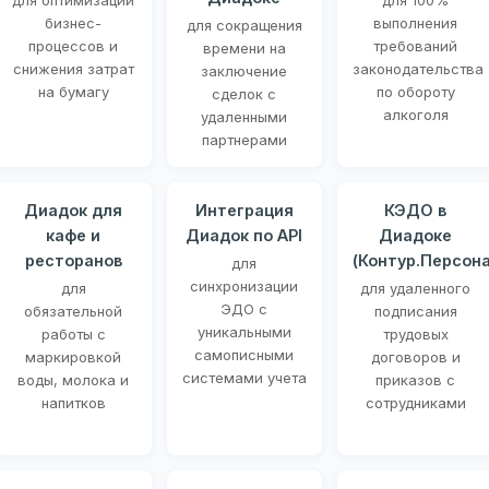
для оптимизации
для 100%
бизнес-
выполнения
для сокращения
процессов и
требований
времени на
снижения затрат
законодательства
заключение
на бумагу
по обороту
сделок с
алкоголя
удаленными
партнерами
Диадок для
Интеграция
КЭДО в
кафе и
Диадок по API
Диадоке
ресторанов
(Контур.Персона
для
синхронизации
для
для удаленного
ЭДО с
обязательной
подписания
уникальными
работы с
трудовых
самописными
маркировкой
договоров и
системами учета
воды, молока и
приказов с
напитков
сотрудниками