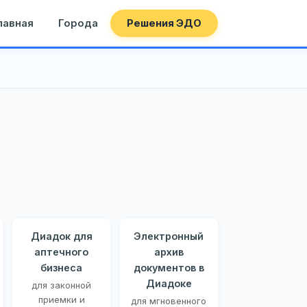
лавная
Города
Решения ЭДО
Диадок для
Электронный
аптечного
архив
бизнеса
документов в
Диадоке
для законной
приемки и
для мгновенного