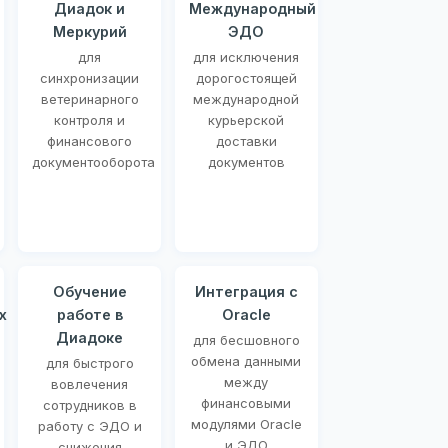
Диадок и
Международный
Меркурий
ЭДО
для
для исключения
синхронизации
дорогостоящей
ветеринарного
международной
контроля и
курьерской
финансового
доставки
документооборота
документов
Обучение
Интеграция с
х
работе в
Oracle
Диадоке
для бесшовного
обмена данными
для быстрого
между
вовлечения
финансовыми
сотрудников в
модулями Oracle
работу с ЭДО и
и ЭДО
снижения