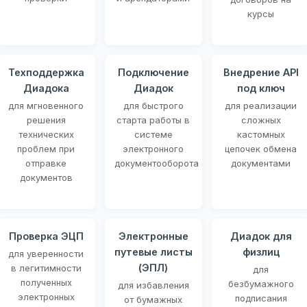
курсы
Техподдержка
Подключение
Внедрение API
Диадока
Диадок
под ключ
для мгновенного
для быстрого
для реализации
решения
старта работы в
сложных
технических
системе
кастомных
проблем при
электронного
цепочек обмена
отправке
документооборота
документами
документов
Проверка ЭЦП
Электронные
Диадок для
путевые листы
физлиц
для уверенности
(ЭПЛ)
в легитимности
для
полученных
безбумажного
для избавления
электронных
подписания
от бумажных