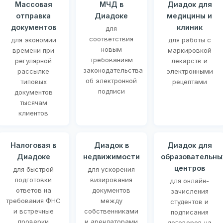
Массовая
МЧД в
Диадок для
отправка
Диадоке
медицины и
документов
клиник
для
соответствия
для экономии
для работы с
новым
времени при
маркировкой
требованиям
регулярной
лекарств и
законодательства
рассылке
электронными
об электронной
типовых
рецептами
подписи
документов
тысячам
клиентов
Налоговая в
Диадок в
Диадок для
Диадоке
недвижимости
образовательны
центров
для быстрой
для ускорения
подготовки
визирования
для онлайн-
ответов на
документов
зачисления
требования ФНС
между
студентов и
и встречные
собственниками
подписания
проверки
и арендаторами
договоров на