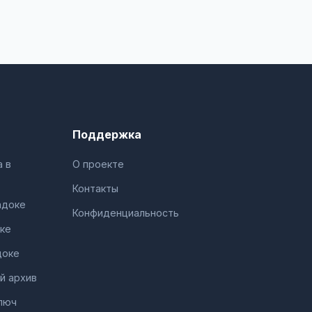
Поддержка
 в
О проекте
Контакты
адоке
Конфиденциальность
ке
доке
й архив
люч