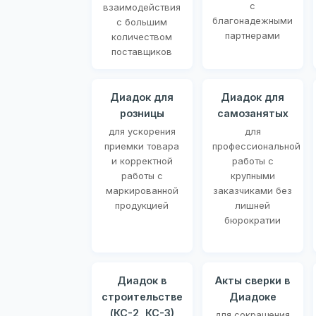
с
взаимодействия
благонадежными
с большим
партнерами
количеством
поставщиков
Диадок для
Диадок для
розницы
самозанятых
для ускорения
для
приемки товара
профессиональной
и корректной
работы с
работы с
крупными
маркированной
заказчиками без
продукцией
лишней
бюрократии
Диадок в
Акты сверки в
строительстве
Диадоке
(КС-2, КС-3)
для сокращения