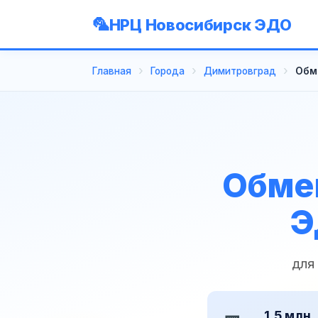
НРЦ Новосибирск ЭДО
Главная
Города
Димитровград
Обм
Обмен
Э
для
1,5 млн