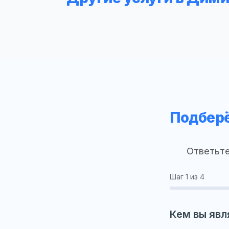
Подберё
Ответьте
Шаг
1
из 4
Кем вы явл