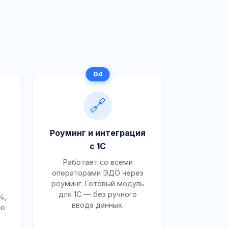
🔗
Роуминг и интеграция
с 1С
Работает со всеми
операторами ЭДО через
роуминг. Готовый модуль
для 1С — без ручного
%,
ввода данных.
ию