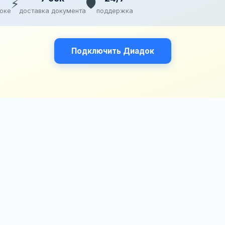
⚡
🛡️
доке
доставка документа
поддержка
Подключить Диадок