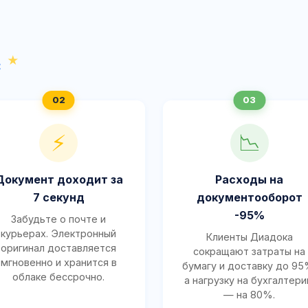
с
⚡
📉
Документ доходит за
Расходы на
7 секунд
документооборот
-95%
Забудьте о почте и
курьерах. Электронный
Клиенты Диадока
оригинал доставляется
сокращают затраты на
мгновенно и хранится в
бумагу и доставку до 95
облаке бессрочно.
а нагрузку на бухгалтер
— на 80%.