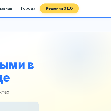
лавная
Города
Решения ЭДО
ными в
де
ктах