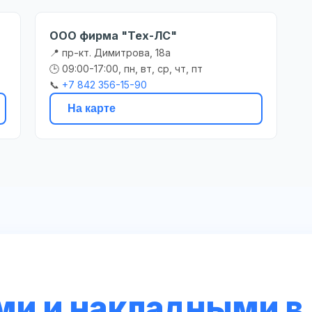
ООО фирма "Тех-ЛС"
📍 пр-кт. Димитрова, 18а
🕒 09:00-17:00, пн, вт, ср, чт, пт
📞
+7 842 356-15-90
На карте
ми и накладными в