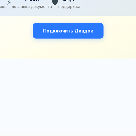
⚡
🛡️
доке
доставка документа
поддержка
Подключить Диадок