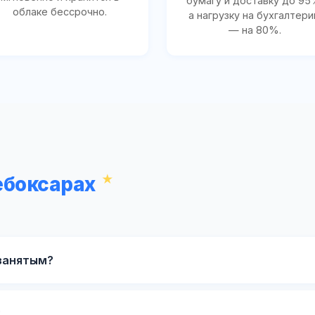
бумагу и доставку до 95
облаке бессрочно.
а нагрузку на бухгалтер
— на 80%.
ебоксарах
занятым?
?