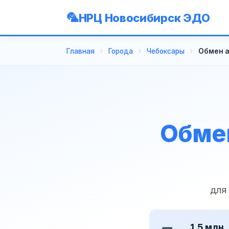
НРЦ Новосибирск ЭДО
Главная
Города
Чебоксары
Обмен а
Обмен
для
1,5 млн