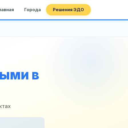
лавная
Города
Решения ЭДО
ными в
ктах