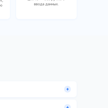
%,
ввода данных.
ию