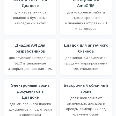
Диадоке
AmoCRM
для избавления от
для ускорения работы
ошибок в бумажных
отдела продаж и
накладных и актах
мгновенной отправки КП
и договоров
Диадок API для
Диадок для аптечного
разработчиков
бизнеса
для глубокой интеграции
для законной приемки и
ЭДО в уникальные
продажи маркированных
информационные системы
медикаментов
Электронный архив
Бессрочный облачный
документов в
архив
Диадоке
для избавления от
физических архивов и
для мгновенного поиска
аренды помещений под
документов и подготовки
хранение бумаг
к проверкам