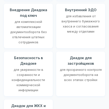
Внедрение Диадока
Внутренний ЭДО
под ключ
для избавления от
внутреннего бумажного
для комплексной
хаоса и согласования
автоматизации
между отделами
документооборота без
отвлечения штатных
сотрудников
Безопасность в
Диадок для
Диадоке
застройщиков
для уверенности в
для прозрачного контроля
сохранности и
документооборота на
конфиденциальности
всех этапах стройки
коммерческой
информации
Диадок для ЖКХ и