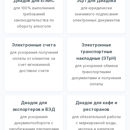
Диадок для ЕГАИС
ЭЦП для Диадока
для 100% выполнения
для юридически
требований
значимого подписания
законодательства по
электронных документов
обороту алкоголя
Электронные счета
Электронные
транспортные
для ускорения получения
накладные (ЭТрН)
оплаты от клиентов за
счет мгновенной
для ускорения обмена
доставки счета
транспортными
документами и получения
оплаты
Диадок для
Диадок для кафе и
экспортеров и ВЭД
ресторанов
для ускорения
для обязательной работы
документооборота с
с маркировкой воды,
зарубежными партнерами
молока и напитков