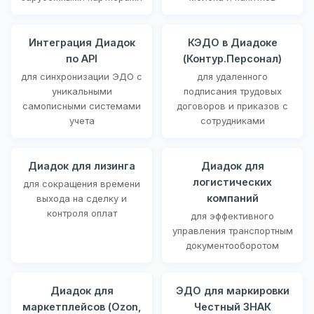
Интеграция Диадок
КЭДО в Диадоке
по API
(Контур.Персонал)
для синхронизации ЭДО с
для удаленного
уникальными
подписания трудовых
самописными системами
договоров и приказов с
учета
сотрудниками
Диадок для лизинга
Диадок для
логистических
для сокращения времени
компаний
выхода на сделку и
контроля оплат
для эффективного
управления транспортным
документооборотом
Диадок для
ЭДО для маркировки
маркетплейсов (Ozon,
Честный ЗНАК