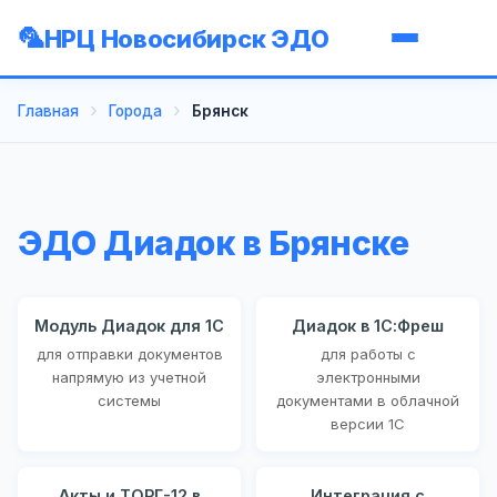
НРЦ Новосибирск ЭДО
Главная
Города
Брянск
ЭДО Диадок в Брянске
Модуль Диадок для 1С
Диадок в 1С:Фреш
для отправки документов
для работы с
напрямую из учетной
электронными
системы
документами в облачной
версии 1С
Акты и ТОРГ-12 в
Интеграция с