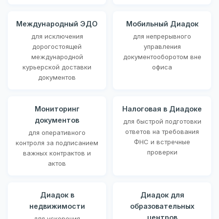
Международный ЭДО
Мобильный Диадок
для исключения
для непрерывного
дорогостоящей
управления
международной
документооборотом вне
курьерской доставки
офиса
документов
Мониторинг
Налоговая в Диадоке
документов
для быстрой подготовки
ответов на требования
для оперативного
ФНС и встречные
контроля за подписанием
проверки
важных контрактов и
актов
Диадок в
Диадок для
недвижимости
образовательных
центров
для ускорения