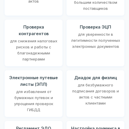
актов
большим количеством
поставщиков
Проверка
Проверка ЭЦП
контрагентов
для уверенности в
легитимности полученных
для снижения налоговых
электронных документов
рисков и работы с
благонадежными
партнерами
Электронные путевые
Диадок для физлиц
листы (ЭПЛ)
для безбумажного
подписания договоров и
для избавления от
актов с частными
бумажных путевок и
клиентами
упрощения проверок
ГИБДД
Регламент ЭДО
Настройка роуминга в