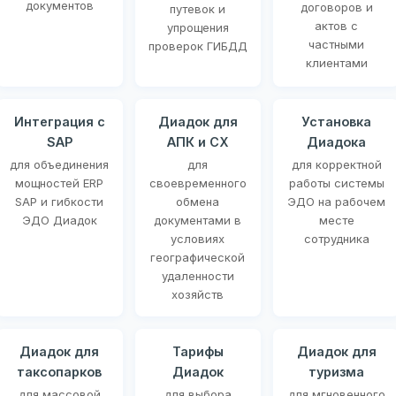
документов
договоров и
путевок и
актов с
упрощения
частными
проверок ГИБДД
клиентами
Интеграция с
Диадок для
Установка
SAP
АПК и СХ
Диадока
для объединения
для
для корректной
мощностей ERP
своевременного
работы системы
SAP и гибкости
обмена
ЭДО на рабочем
ЭДО Диадок
документами в
месте
условиях
сотрудника
географической
удаленности
хозяйств
Диадок для
Тарифы
Диадок для
таксопарков
Диадок
туризма
для массовой
для выбора
для мгновенного