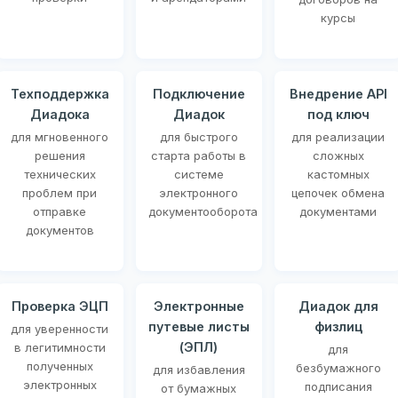
курсы
Техподдержка
Подключение
Внедрение API
Диадока
Диадок
под ключ
для мгновенного
для быстрого
для реализации
решения
старта работы в
сложных
технических
системе
кастомных
проблем при
электронного
цепочек обмена
отправке
документооборота
документами
документов
Проверка ЭЦП
Электронные
Диадок для
путевые листы
физлиц
для уверенности
(ЭПЛ)
в легитимности
для
полученных
безбумажного
для избавления
электронных
подписания
от бумажных