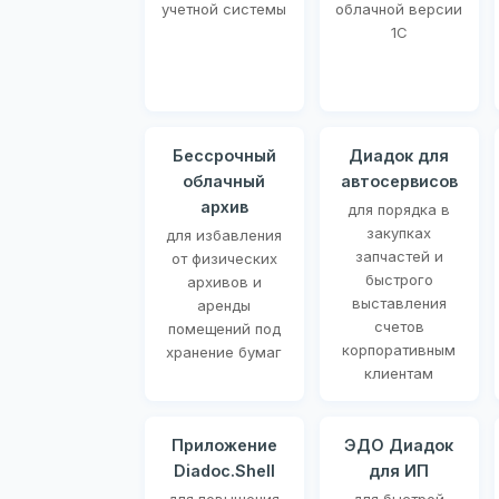
учетной системы
облачной версии
1С
Бессрочный
Диадок для
облачный
автосервисов
архив
для порядка в
закупках
для избавления
запчастей и
от физических
быстрого
архивов и
выставления
аренды
счетов
помещений под
корпоративным
хранение бумаг
клиентам
Приложение
ЭДО Диадок
Diadoc.Shell
для ИП