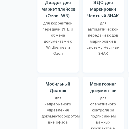
Диадок для
ЭДО для
маркетплейсов
маркировки
(Ozon, WB)
Честный ЗНАК
для корректной
для
передачи УПД и
автоматической
обмена
передачи кодов
документами с
маркировки в
Wildberries и
систему Честный
Ozon
ЗНАК
Мобильный
Мониторинг
Диадок
документов
для
для
непрерывного
оперативного
управления
контроля за
документооборотом
подписанием
вне офиса
важных
контрактов и