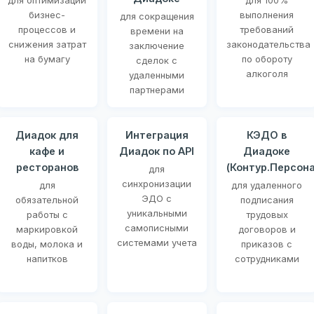
для оптимизации
для 100%
бизнес-
выполнения
для сокращения
процессов и
требований
времени на
снижения затрат
законодательства
заключение
на бумагу
по обороту
сделок с
алкоголя
удаленными
партнерами
Диадок для
Интеграция
КЭДО в
кафе и
Диадок по API
Диадоке
ресторанов
(Контур.Персона
для
синхронизации
для
для удаленного
ЭДО с
обязательной
подписания
уникальными
работы с
трудовых
самописными
маркировкой
договоров и
системами учета
воды, молока и
приказов с
напитков
сотрудниками