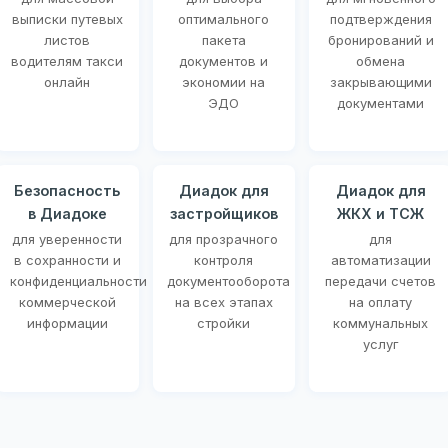
выписки путевых
оптимального
подтверждения
листов
пакета
бронирований и
водителям такси
документов и
обмена
онлайн
экономии на
закрывающими
ЭДО
документами
Безопасность
Диадок для
Диадок для
в Диадоке
застройщиков
ЖКХ и ТСЖ
для уверенности
для прозрачного
для
в сохранности и
контроля
автоматизации
конфиденциальности
документооборота
передачи счетов
коммерческой
на всех этапах
на оплату
информации
стройки
коммунальных
услуг