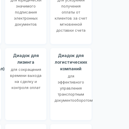
для юридически
для ускорения
значимого
получения
подписания
оплаты от
электронных
клиентов за счет
документов
мгновенной
доставки счета
Диадок для
Диадок для
лизинга
логистических
л)
компаний
для сокращения
времени выхода
для
на сделку и
эффективного
контроля оплат
управления
транспортным
документооборотом