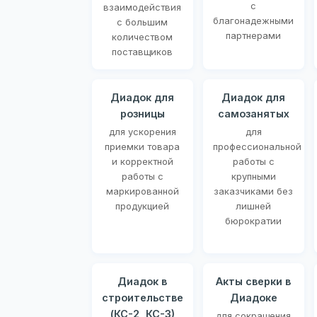
с
взаимодействия
благонадежными
с большим
партнерами
количеством
поставщиков
Диадок для
Диадок для
розницы
самозанятых
для ускорения
для
приемки товара
профессиональной
и корректной
работы с
работы с
крупными
маркированной
заказчиками без
продукцией
лишней
бюрократии
Диадок в
Акты сверки в
строительстве
Диадоке
(КС-2, КС-3)
для сокращения