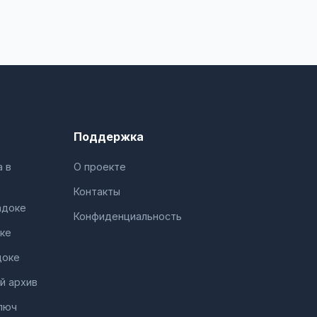
Поддержка
 в
О проекте
Контакты
адоке
Конфиденциальность
ке
доке
й архив
люч