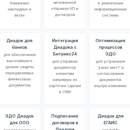
мгновенной
бумажных
в уникальные
отправки КП и
накладных и
информационные
договоров
актах
системы
Диадок для
Интеграция
Оптимизация
банков
Диадока с
процессов
Битрикс24
ЭДО
для обеспечения
высочайшего
для отправки
для устранения
уровня защиты
документов
'узких мест' в
передаваемых
клиентам
согласовании
финансовых
напрямую из
документов
документов
карточки сделки
внутри компании
в CRM
ЭДО Диадок
Подписание
Диадок для
для ООО
договоров в
ЕГАИС
Диадоке