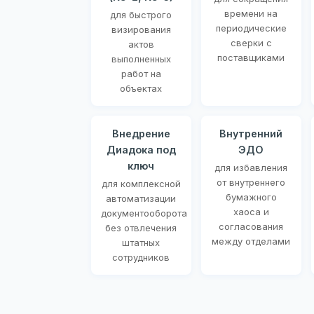
времени на
для быстрого
периодические
визирования
сверки с
актов
поставщиками
выполненных
работ на
объектах
Внедрение
Внутренний
Диадока под
ЭДО
ключ
для избавления
от внутреннего
для комплексной
бумажного
автоматизации
хаоса и
документооборота
согласования
без отвлечения
между отделами
штатных
сотрудников