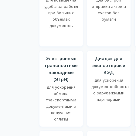
для повышения
для быстрой
удобства работы
отправки актов и
при больших
счетов без
объемах
бумаги
документов
Электронные
Диадок для
транспортные
экспортеров и
накладные
ВЭД
(ЭТрН)
для ускорения
документооборота
для ускорения
с зарубежными
обмена
партнерами
транспортными
документами и
получения
оплаты