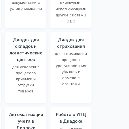
документами в
клиентами,
уставе компании
использующими
другие системы
ЭДО
Диадок для
Диадок для
складов и
страхования
логистических
для оптимизации
центров
процесса
урегулирования
для ускорения
убытков и
процессов
обмена с
приемки и
агентами
отгрузки
товаров
Автоматизация
Работа с УПД
учета в
в Диадоке
Диадоке
для замены