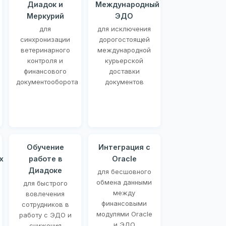
Диадок и
Международный
Меркурий
ЭДО
для
для исключения
синхронизации
дорогостоящей
ветеринарного
международной
контроля и
курьерской
финансового
доставки
документооборота
документов
Обучение
Интеграция с
х
работе в
Oracle
Диадоке
для бесшовного
обмена данными
для быстрого
между
вовлечения
финансовыми
сотрудников в
модулями Oracle
работу с ЭДО и
и ЭДО
снижения