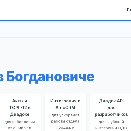
Г
в Богдановиче
Акты и
Интеграция с
Диадок API
ТОРГ-12 в
AmoCRM
для
Диадоке
разработчиков
для ускорения
работы отдела
для избавления
для глубокой
продаж и
от ошибок в
интеграции ЭДО