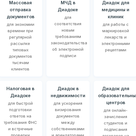
Массовая
МЧД в
Диадок для
отправка
Диадоке
медицины и
документов
клиник
для
соответствия
для экономии
для работы с
новым
времени при
маркировкой
требованиям
регулярной
лекарств и
законодательства
рассылке
электронными
об электронной
типовых
рецептами
подписи
документов
тысячам
клиентов
Налоговая в
Диадок в
Диадок для
Диадоке
недвижимости
образовательны
центров
для быстрой
для ускорения
подготовки
визирования
для онлайн-
ответов на
документов
зачисления
требования ФНС
между
студентов и
и встречные
собственниками
подписания
проверки
и арендаторами
договоров на