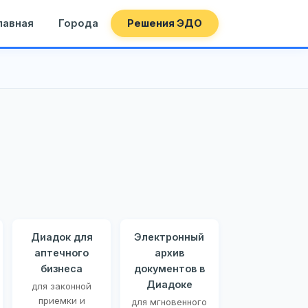
лавная
Города
Решения ЭДО
Диадок для
Электронный
аптечного
архив
бизнеса
документов в
Диадоке
для законной
приемки и
для мгновенного