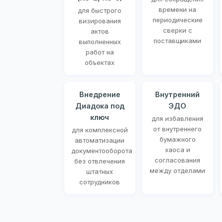
времени на
для быстрого
периодические
визирования
сверки с
актов
поставщиками
выполненных
работ на
объектах
Внедрение
Внутренний
Диадока под
ЭДО
ключ
для избавления
от внутреннего
для комплексной
бумажного
автоматизации
хаоса и
документооборота
согласования
без отвлечения
между отделами
штатных
сотрудников