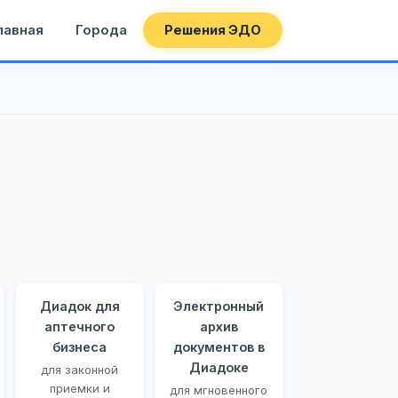
лавная
Города
Решения ЭДО
Диадок для
Электронный
аптечного
архив
бизнеса
документов в
Диадоке
для законной
приемки и
для мгновенного