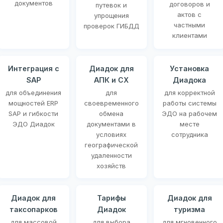
документов
договоров и
путевок и
актов с
упрощения
частными
проверок ГИБДД
клиентами
Интеграция с
Диадок для
Установка
SAP
АПК и СХ
Диадока
для объединения
для
для корректной
мощностей ERP
своевременного
работы системы
SAP и гибкости
обмена
ЭДО на рабочем
ЭДО Диадок
документами в
месте
условиях
сотрудника
географической
удаленности
хозяйств
Диадок для
Тарифы
Диадок для
таксопарков
Диадок
туризма
для массовой
для выбора
для мгновенного