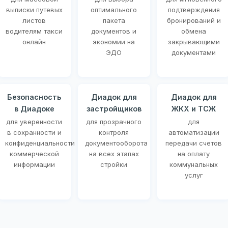
выписки путевых
оптимального
подтверждения
листов
пакета
бронирований и
водителям такси
документов и
обмена
онлайн
экономии на
закрывающими
ЭДО
документами
Безопасность
Диадок для
Диадок для
в Диадоке
застройщиков
ЖКХ и ТСЖ
для уверенности
для прозрачного
для
в сохранности и
контроля
автоматизации
конфиденциальности
документооборота
передачи счетов
коммерческой
на всех этапах
на оплату
информации
стройки
коммунальных
услуг