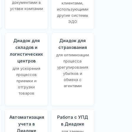
документами в
клиентами,
уставе компании
использующими
другие системы
ЭДО
Диадок для
Диадок для
складов и
страхования
логистических
для оптимизации
центров
процесса
урегулирования
для ускорения
убытков и
процессов
обмена с
приемки и
агентами
отгрузки
товаров
Автоматизация
Работа с УПД
учета в
в Диадоке
Диадоке
для замены