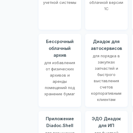
учетной системы
облачной версии
1С
Бессрочный
Диадок для
облачный
автосервисов
архив
для порядка в
закупках
для избавления
запчастей и
от физических
быстрого
архивов и
выставления
аренды
счетов
помещений под
корпоративным
хранение бумаг
клиентам
Приложение
ЭДО Диадок
Diadoc.Shell
для ИП