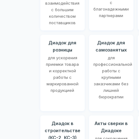
с
взаимодействия
благонадежными
с большим
партнерами
количеством
поставщиков
Диадок для
Диадок для
розницы
самозанятых
для ускорения
для
приемки товара
профессиональной
и корректной
работы с
работы с
крупными
маркированной
заказчиками без
продукцией
лишней
бюрократии
Диадок в
Акты сверки в
строительстве
Диадоке
(КС-2, КС-3)
для сокращения