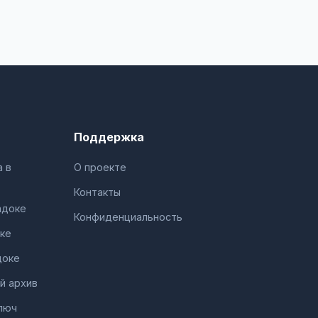
Поддержка
 в
О проекте
Контакты
адоке
Конфиденциальность
ке
доке
й архив
люч