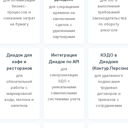
для оптимизации
для 100%
бизнес-
выполнения
для сокращения
процессов и
требований
времени на
снижения затрат
законодательства
заключение
на бумагу
по обороту
сделок с
алкоголя
удаленными
партнерами
Диадок для
Интеграция
КЭДО в
кафе и
Диадок по API
Диадоке
ресторанов
(Контур.Персона
для
синхронизации
для
для удаленного
ЭДО с
обязательной
подписания
уникальными
работы с
трудовых
самописными
маркировкой
договоров и
системами учета
воды, молока и
приказов с
напитков
сотрудниками