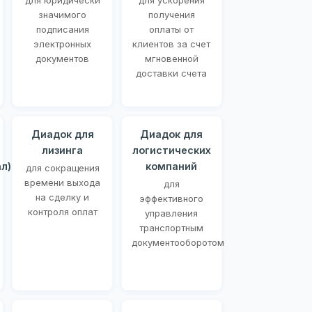
для юридически
для ускорения
значимого
получения
подписания
оплаты от
электронных
клиентов за счет
документов
мгновенной
доставки счета
Диадок для
Диадок для
лизинга
логистических
л)
компаний
для сокращения
времени выхода
для
на сделку и
эффективного
контроля оплат
управления
транспортным
документооборотом