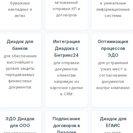
мгновенной
бумажных
в уникальные
отправки КП и
накладных и
информационные
договоров
актах
системы
Диадок для
Интеграция
Оптимизация
банков
Диадока с
процессов
Битрикс24
ЭДО
для обеспечения
высочайшего
для отправки
для устранения
уровня защиты
документов
'узких мест' в
передаваемых
клиентам
согласовании
финансовых
напрямую из
документов
документов
карточки сделки
внутри компании
в CRM
ЭДО Диадок
Подписание
Диадок для
для ООО
договоров в
ЕГАИС
Диадоке