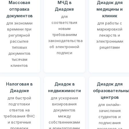
Массовая
МЧД в
Диадок для
отправка
Диадоке
медицины и
документов
клиник
для
соответствия
для экономии
для работы с
новым
времени при
маркировкой
требованиям
регулярной
лекарств и
законодательства
рассылке
электронными
об электронной
типовых
рецептами
подписи
документов
тысячам
клиентов
Налоговая в
Диадок в
Диадок для
Диадоке
недвижимости
образовательны
центров
для быстрой
для ускорения
подготовки
визирования
для онлайн-
ответов на
документов
зачисления
требования ФНС
между
студентов и
и встречные
собственниками
подписания
проверки
и арендаторами
договоров на