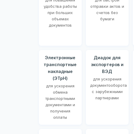
для повышения
для быстрой
удобства работы
отправки актов и
при больших
счетов без
объемах
бумаги
документов
Электронные
Диадок для
транспортные
экспортеров и
накладные
ВЭД
(ЭТрН)
для ускорения
документооборота
для ускорения
с зарубежными
обмена
партнерами
транспортными
документами и
получения
оплаты