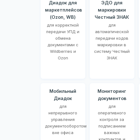
Диадок для
ЭДО для
маркетплейсов
маркировки
(Ozon, WB)
Честный ЗНАК
для корректной
для
передачи УПД и
автоматической
обмена
передачи кодов
документами с
маркировки в
Wildberries и
систему Честный
Ozon
ЗНАК
Мобильный
Мониторинг
Диадок
документов
для
для
непрерывного
оперативного
управления
контроля за
документооборотом
подписанием
вне офиса
важных
контрактов и