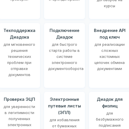
курсы
Техподдержка
Подключение
Внедрение API
Диадока
Диадок
под ключ
для мгновенного
для быстрого
для реализации
решения
старта работы в
сложных
технических
системе
кастомных
проблем при
электронного
цепочек обмена
отправке
документооборота
документами
документов
Проверка ЭЦП
Электронные
Диадок для
путевые листы
физлиц
для уверенности
(ЭПЛ)
в легитимности
для
полученных
безбумажного
для избавления
электронных
подписания
от бумажных