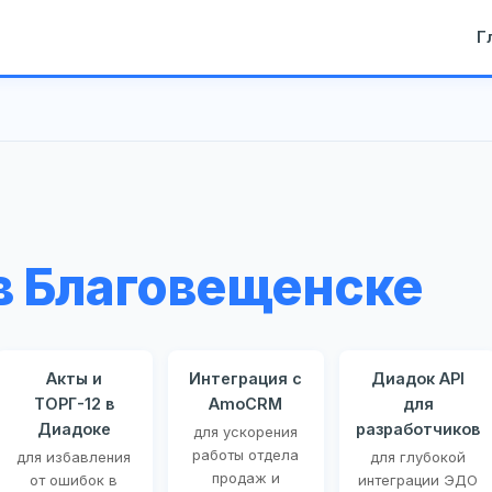
Г
в Благовещенске
Акты и
Интеграция с
Диадок API
ТОРГ-12 в
AmoCRM
для
Диадоке
разработчиков
для ускорения
работы отдела
для избавления
для глубокой
продаж и
от ошибок в
интеграции ЭДО