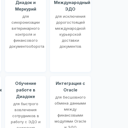
Диадок и
Международный
Меркурий
ЭДО
для
для исключения
синхронизации
дорогостоящей
ветеринарного
международной
контроля и
курьерской
финансового
доставки
документооборота
документов
Обучение
Интеграция с
х
работе в
Oracle
Диадоке
для бесшовного
обмена данными
для быстрого
между
вовлечения
финансовыми
сотрудников в
модулями Oracle
работу с ЭДО и
и ЭДО
снижения