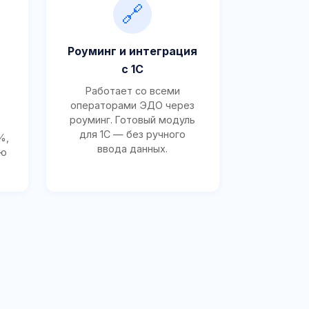
🔗
Роуминг и интеграция
с 1С
Работает со всеми
операторами ЭДО через
роуминг. Готовый модуль
для 1С — без ручного
%,
ввода данных.
ию