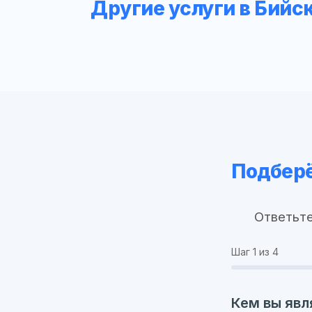
Другие услуги в Бийс
Подберё
Ответьте
Шаг
1
из 4
Кем вы явл