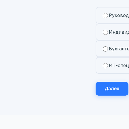
Руковод
Индивид
Бухгалт
ИТ-спец
Далее