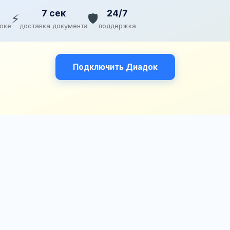
7 сек
24/7
⚡
🛡️
доке
доставка документа
поддержка
Подключить Диадок