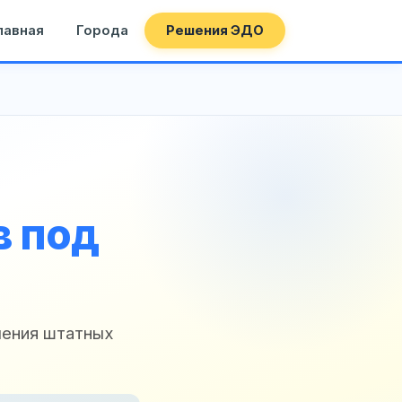
лавная
Города
Решения ЭДО
в под
чения штатных