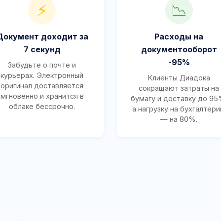
⚡
📉
Документ доходит за
Расходы на
7 секунд
документооборот
-95%
Забудьте о почте и
курьерах. Электронный
Клиенты Диадока
оригинал доставляется
сокращают затраты на
мгновенно и хранится в
бумагу и доставку до 95
облаке бессрочно.
а нагрузку на бухгалтер
— на 80%.