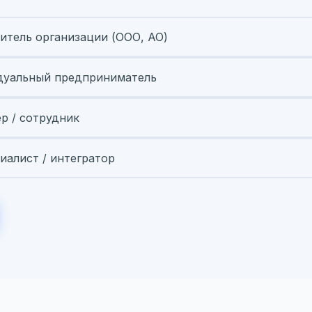
итель организации (ООО, АО)
уальный предприниматель
ер / сотрудник
иалист / интегратор