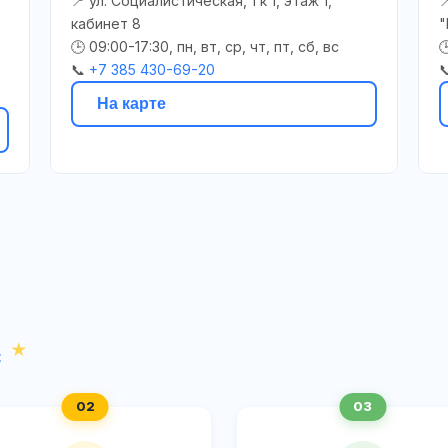
📍 ул. Социалистическая, 1 к 1, этаж 1,

кабинет 8
"
🕒 09:00-17:30, пн, вт, ср, чт, пт, сб, вс

📞
+7 385 430-69-20

На карте
с