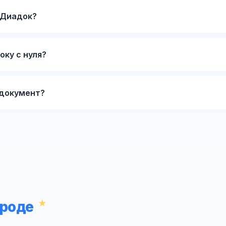
 Диадок?
ку с нуля?
 документ?
ороде