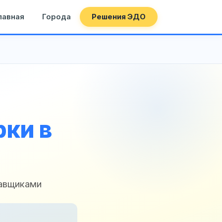
лавная
Города
Решения ЭДО
ки в
тавщиками