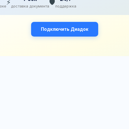
⚡
🛡️
доке
доставка документа
поддержка
Подключить Диадок