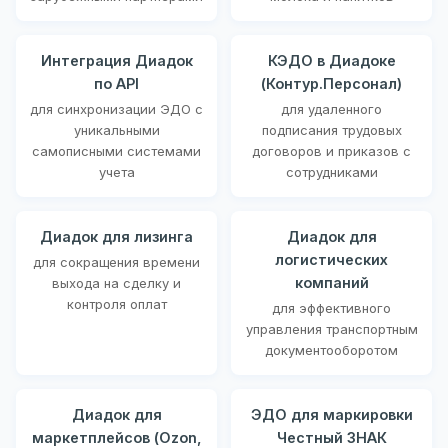
Интеграция Диадок
КЭДО в Диадоке
по API
(Контур.Персонал)
для синхронизации ЭДО с
для удаленного
уникальными
подписания трудовых
самописными системами
договоров и приказов с
учета
сотрудниками
Диадок для лизинга
Диадок для
логистических
для сокращения времени
компаний
выхода на сделку и
контроля оплат
для эффективного
управления транспортным
документооборотом
Диадок для
ЭДО для маркировки
маркетплейсов (Ozon,
Честный ЗНАК