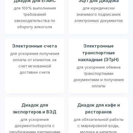
Диадок для ЕГАИС
ЭЦП для Диадока
для 100% выполнения
для юридически
требований
значимого подписания
законодательства по
электронных документов
обороту алкоголя
Электронные счета
Электронные
транспортные
для ускорения получения
накладные (ЭТрН)
оплаты от клиентов за
счет мгновенной
для ускорения обмена
доставки счета
транспортными
документами и получения
оплаты
Диадок для
Диадок для кафе и
экспортеров и ВЭД
ресторанов
для ускорения
для обязательной работы
документооборота с
с маркировкой воды,
зарубежными партнерами
молока и напитков