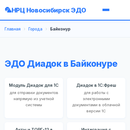
НРЦ Новосибирск ЭДО
Главная
Города
Байконур
ЭДО Диадок в Байконуре
Модуль Диадок для 1С
Диадок в 1С:Фреш
для отправки документов
для работы с
напрямую из учетной
электронными
системы
документами в облачной
версии 1С
Акты и ТОРГ-12 в
Интеграция с