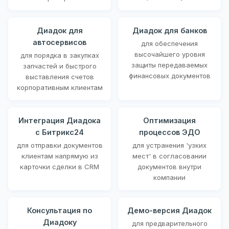
Диадок для
Диадок для банков
автосервисов
для обеспечения
высочайшего уровня
для порядка в закупках
защиты передаваемых
запчастей и быстрого
финансовых документов
выставления счетов
корпоративным клиентам
Интеграция Диадока
Оптимизация
с Битрикс24
процессов ЭДО
для отправки документов
для устранения 'узких
клиентам напрямую из
мест' в согласовании
карточки сделки в CRM
документов внутри
компании
Консультация по
Демо-версия Диадок
Диадоку
для предварительного