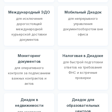
Международный ЭДО
Мобильный Диадок
для исключения
для непрерывного
дорогостоящей
управления
международной
документооборотом вне
курьерской доставки
офиса
документов
Мониторинг
Налоговая в Диадоке
документов
для быстрой подготовки
ответов на требования
для оперативного
ФНС и встречные
контроля за подписанием
проверки
важных контрактов и
актов
Диадок в
Диадок для
недвижимости
образовательных
центров
для ускорения