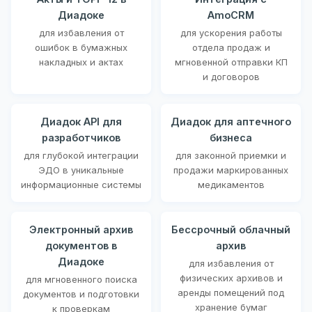
Диадоке
AmoCRM
для избавления от
для ускорения работы
ошибок в бумажных
отдела продаж и
накладных и актах
мгновенной отправки КП
и договоров
Диадок API для
Диадок для аптечного
разработчиков
бизнеса
для глубокой интеграции
для законной приемки и
ЭДО в уникальные
продажи маркированных
информационные системы
медикаментов
Электронный архив
Бессрочный облачный
документов в
архив
Диадоке
для избавления от
физических архивов и
для мгновенного поиска
аренды помещений под
документов и подготовки
хранение бумаг
к проверкам