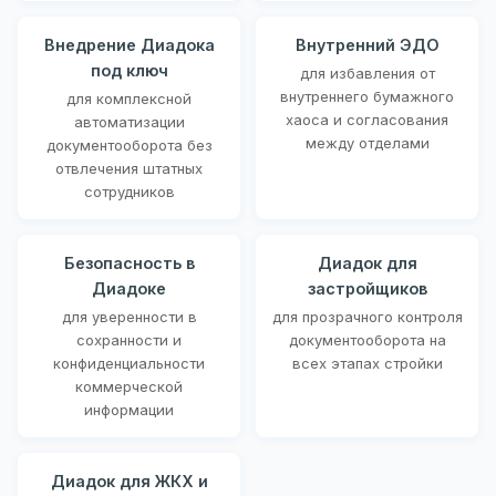
Внедрение Диадока
Внутренний ЭДО
под ключ
для избавления от
внутреннего бумажного
для комплексной
хаоса и согласования
автоматизации
между отделами
документооборота без
отвлечения штатных
сотрудников
Безопасность в
Диадок для
Диадоке
застройщиков
для уверенности в
для прозрачного контроля
сохранности и
документооборота на
конфиденциальности
всех этапах стройки
коммерческой
информации
Диадок для ЖКХ и