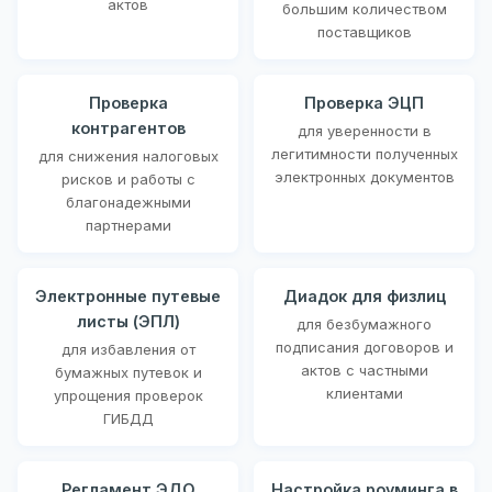
актов
большим количеством
поставщиков
Проверка
Проверка ЭЦП
контрагентов
для уверенности в
легитимности полученных
для снижения налоговых
электронных документов
рисков и работы с
благонадежными
партнерами
Электронные путевые
Диадок для физлиц
листы (ЭПЛ)
для безбумажного
подписания договоров и
для избавления от
актов с частными
бумажных путевок и
клиентами
упрощения проверок
ГИБДД
Регламент ЭДО
Настройка роуминга в