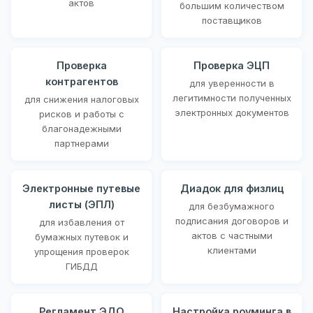
актов
большим количеством
поставщиков
Проверка
Проверка ЭЦП
контрагентов
для уверенности в
легитимности полученных
для снижения налоговых
электронных документов
рисков и работы с
благонадежными
партнерами
Электронные путевые
Диадок для физлиц
листы (ЭПЛ)
для безбумажного
подписания договоров и
для избавления от
актов с частными
бумажных путевок и
клиентами
упрощения проверок
ГИБДД
Регламент ЭДО
Настройка роуминга в