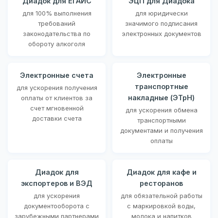
Диадок для ЕГАИС
ЭЦП для Диадока
для 100% выполнения
для юридически
требований
значимого подписания
законодательства по
электронных документов
обороту алкоголя
Электронные счета
Электронные
транспортные
для ускорения получения
накладные (ЭТрН)
оплаты от клиентов за
счет мгновенной
для ускорения обмена
доставки счета
транспортными
документами и получения
оплаты
Диадок для
Диадок для кафе и
экспортеров и ВЭД
ресторанов
для ускорения
для обязательной работы
документооборота с
с маркировкой воды,
зарубежными партнерами
молока и напитков