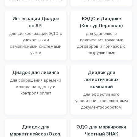
Интеграция Диадок
КЭДО в Диадоке
по API
(Контур.Персонал)
для синхронизации ЭДО с
для удаленного
уникальными
подписания трудовых
самописными системами
договоров и приказов с
учета
сотрудниками
Диадок для лизинга
Диадок для
логистических
для сокращения времени
компаний
выхода на сделку и
контроля оплат
для эффективного
управления транспортным
документооборотом
Диадок для
ЭДО для маркировки
маркетплейсов (Ozon,
Честный ЗНАК