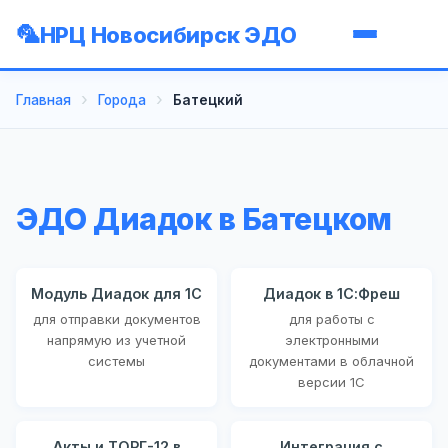
НРЦ Новосибирск ЭДО
Главная
Города
Батецкий
ЭДО Диадок в Батецком
Модуль Диадок для 1С
Диадок в 1С:Фреш
для отправки документов
для работы с
напрямую из учетной
электронными
системы
документами в облачной
версии 1С
Акты и ТОРГ-12 в
Интеграция с