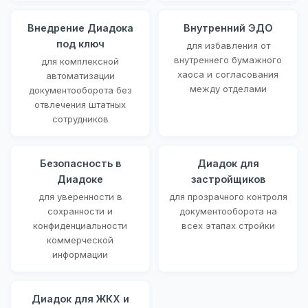
Внедрение Диадока
Внутренний ЭДО
под ключ
для избавления от
внутреннего бумажного
для комплексной
хаоса и согласования
автоматизации
между отделами
документооборота без
отвлечения штатных
сотрудников
Безопасность в
Диадок для
Диадоке
застройщиков
для уверенности в
для прозрачного контроля
сохранности и
документооборота на
конфиденциальности
всех этапах стройки
коммерческой
информации
Диадок для ЖКХ и