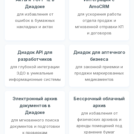
Диадоке
AmoCRM
для избавления от
для ускорения работы
ошибок в бумажных
отдела продаж и
накладных и актах
мгновенной отправки КП
и договоров
Диадок API для
Диадок для аптечного
разработчиков
бизнеса
для глубокой интеграции
для законной приемки и
ЭДО в уникальные
продажи маркированных
информационные системы
медикаментов
Электронный архив
Бессрочный облачный
документов в
архив
Диадоке
для избавления от
физических архивов и
для мгновенного поиска
аренды помещений под
документов и подготовки
хранение бумаг
к проверкам