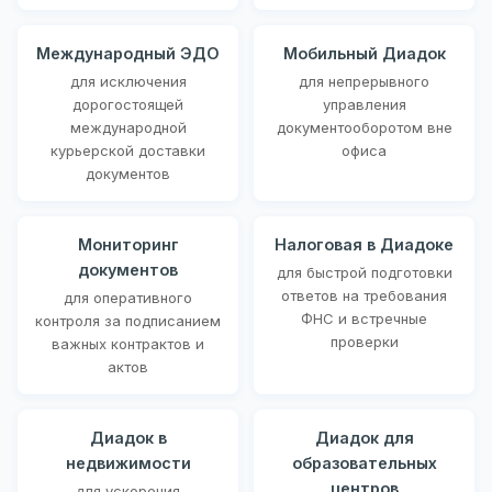
Международный ЭДО
Мобильный Диадок
для исключения
для непрерывного
дорогостоящей
управления
международной
документооборотом вне
курьерской доставки
офиса
документов
Мониторинг
Налоговая в Диадоке
документов
для быстрой подготовки
ответов на требования
для оперативного
ФНС и встречные
контроля за подписанием
проверки
важных контрактов и
актов
Диадок в
Диадок для
недвижимости
образовательных
центров
для ускорения