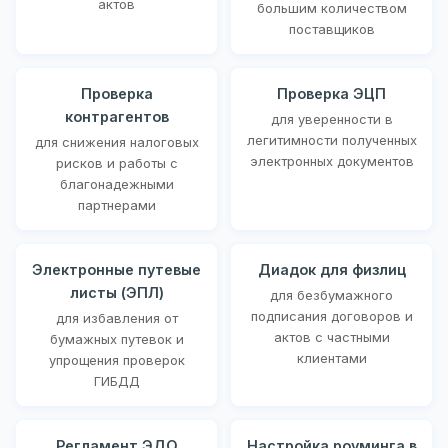
актов
большим количеством
поставщиков
Проверка
Проверка ЭЦП
контрагентов
для уверенности в
легитимности полученных
для снижения налоговых
электронных документов
рисков и работы с
благонадежными
партнерами
Электронные путевые
Диадок для физлиц
листы (ЭПЛ)
для безбумажного
подписания договоров и
для избавления от
актов с частными
бумажных путевок и
клиентами
упрощения проверок
ГИБДД
Регламент ЭДО
Настройка роуминга в