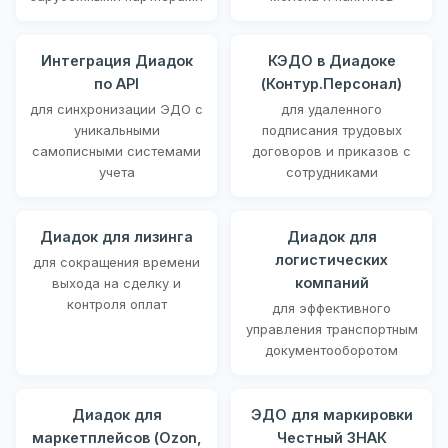
Интеграция Диадок
КЭДО в Диадоке
по API
(Контур.Персонал)
для синхронизации ЭДО с
для удаленного
уникальными
подписания трудовых
самописными системами
договоров и приказов с
учета
сотрудниками
Диадок для лизинга
Диадок для
логистических
для сокращения времени
компаний
выхода на сделку и
контроля оплат
для эффективного
управления транспортным
документооборотом
Диадок для
ЭДО для маркировки
маркетплейсов (Ozon,
Честный ЗНАК