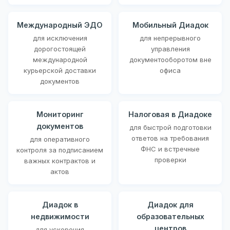
Международный ЭДО
Мобильный Диадок
для исключения
для непрерывного
дорогостоящей
управления
международной
документооборотом вне
курьерской доставки
офиса
документов
Мониторинг
Налоговая в Диадоке
документов
для быстрой подготовки
ответов на требования
для оперативного
ФНС и встречные
контроля за подписанием
проверки
важных контрактов и
актов
Диадок в
Диадок для
недвижимости
образовательных
центров
для ускорения