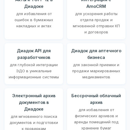
Диадоке
AmoCRM
для избавления от
для ускорения работы
ошибок в бумажных
отдела продаж и
накладных и актах
мгновенной отправки КП
и договоров
Диадок API для
Диадок для аптечного
разработчиков
бизнеса
для глубокой интеграции
для законной приемки и
ЭДО в уникальные
продажи маркированных
информационные системы
медикаментов
Электронный архив
Бессрочный облачный
документов в
архив
Диадоке
для избавления от
физических архивов и
для мгновенного поиска
аренды помещений под
документов и подготовки
хранение бумаг
к проверкам