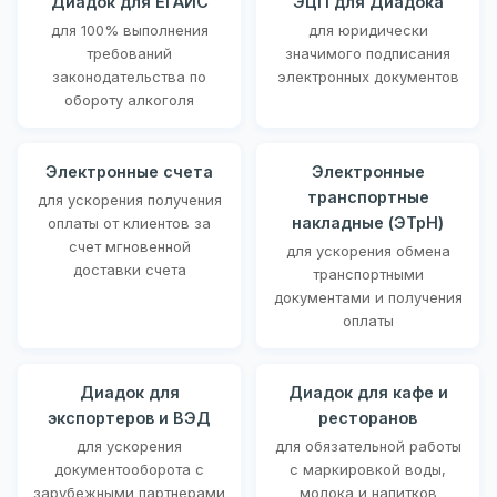
Диадок для ЕГАИС
ЭЦП для Диадока
для 100% выполнения
для юридически
требований
значимого подписания
законодательства по
электронных документов
обороту алкоголя
Электронные счета
Электронные
транспортные
для ускорения получения
накладные (ЭТрН)
оплаты от клиентов за
счет мгновенной
для ускорения обмена
доставки счета
транспортными
документами и получения
оплаты
Диадок для
Диадок для кафе и
экспортеров и ВЭД
ресторанов
для ускорения
для обязательной работы
документооборота с
с маркировкой воды,
зарубежными партнерами
молока и напитков