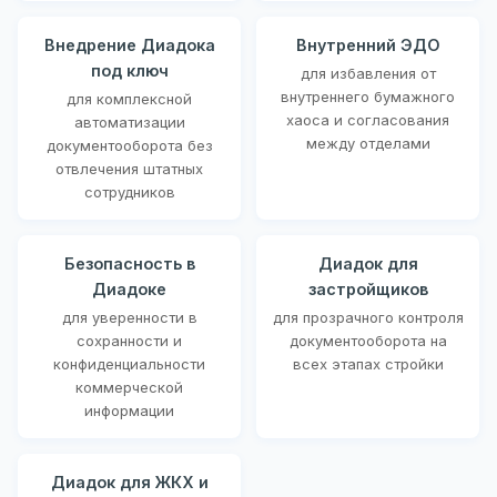
Внедрение Диадока
Внутренний ЭДО
под ключ
для избавления от
внутреннего бумажного
для комплексной
хаоса и согласования
автоматизации
между отделами
документооборота без
отвлечения штатных
сотрудников
Безопасность в
Диадок для
Диадоке
застройщиков
для уверенности в
для прозрачного контроля
сохранности и
документооборота на
конфиденциальности
всех этапах стройки
коммерческой
информации
Диадок для ЖКХ и