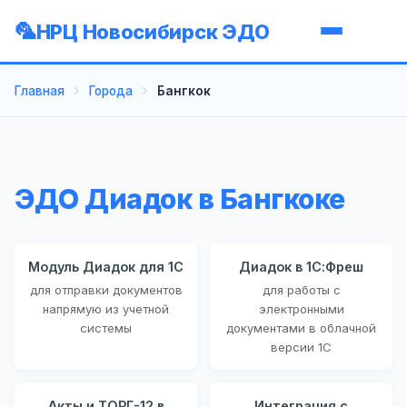
НРЦ Новосибирск ЭДО
Главная
Города
Бангкок
ЭДО Диадок в Бангкоке
Модуль Диадок для 1С
Диадок в 1С:Фреш
для отправки документов
для работы с
напрямую из учетной
электронными
системы
документами в облачной
версии 1С
Акты и ТОРГ-12 в
Интеграция с