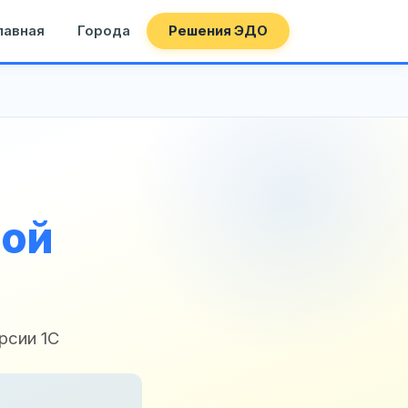
лавная
Города
Решения ЭДО
ной
рсии 1С