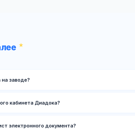
алее
 на заводе?
ного кабинета Диадока?
ист электронного документа?