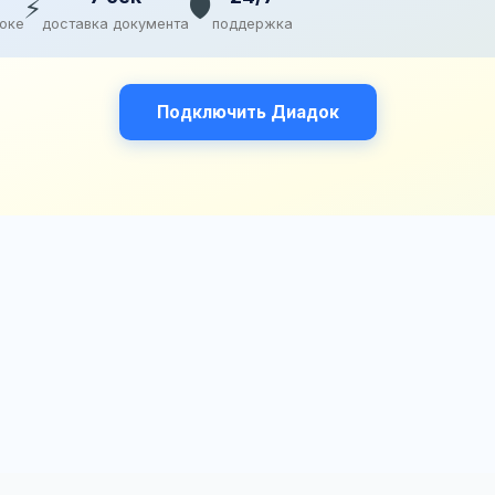
⚡
🛡️
доке
доставка документа
поддержка
Подключить Диадок