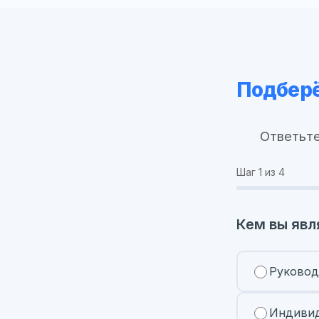
Подберё
Ответьте
Шаг
1
из 4
Кем вы явл
Руковод
Индивид