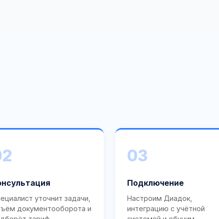
02
03
онсультация
Подключение
ециалист уточнит задачи,
Настроим Диадок,
ъём документооборота и
интеграцию с учётной
дберёт тариф.
системой и обучим