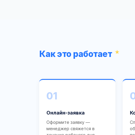
Как это работает
01
Онлайн-заявка
К
Оформите заявку —
Сп
менеджер свяжется в
об
течение рабочего дня.
по