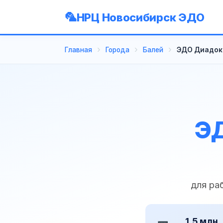
НРЦ Новосибирск ЭДО
Главная
Города
Балей
ЭДО Диадок 
ЭД
для ра
1,5 млн