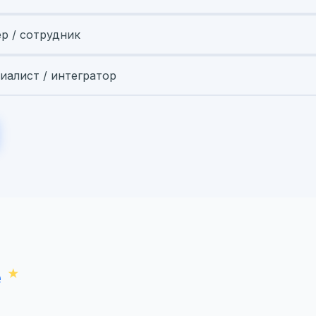
ер / сотрудник
иалист / интегратор
е