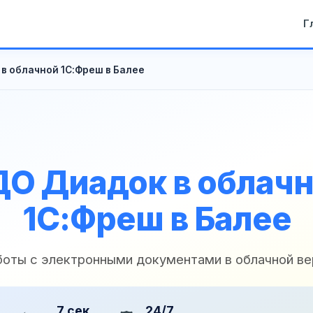
Г
в облачной 1С:Фреш в Балее
О Диадок в облач
1С:Фреш в Балее
боты с электронными документами в облачной ве
7 сек
24/7