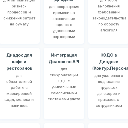
для оптимизации
для 100%
бизнес-
выполнения
для сокращения
процессов и
требований
времени на
снижения затрат
законодательства
заключение
на бумагу
по обороту
сделок с
алкоголя
удаленными
партнерами
Диадок для
Интеграция
КЭДО в
кафе и
Диадок по API
Диадоке
ресторанов
(Контур.Персона
для
синхронизации
для
для удаленного
ЭДО с
обязательной
подписания
уникальными
работы с
трудовых
самописными
маркировкой
договоров и
системами учета
воды, молока и
приказов с
напитков
сотрудниками