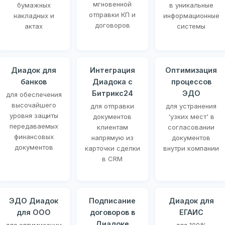
мгновенной
бумажных
в уникальные
отправки КП и
накладных и
информационные
договоров
актах
системы
Диадок для
Интеграция
Оптимизация
банков
Диадока с
процессов
Битрикс24
ЭДО
для обеспечения
высочайшего
для отправки
для устранения
уровня защиты
документов
'узких мест' в
передаваемых
клиентам
согласовании
финансовых
напрямую из
документов
документов
карточки сделки
внутри компании
в CRM
ЭДО Диадок
Подписание
Диадок для
для ООО
договоров в
ЕГАИС
Диадоке