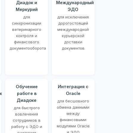
Диадок и
Международный
Меркурий
ЭДО
для
для исключения
синхронизации
дорогостоящей
ветеринарного
международной
контроля и
курьерской
финансового
доставки
документооборота
документов
Обучение
Интеграция с
х
работе в
Oracle
Диадоке
для бесшовного
обмена данными
для быстрого
между
вовлечения
финансовыми
сотрудников в
модулями Oracle
работу с ЭДО и
и ЭДО
снижения