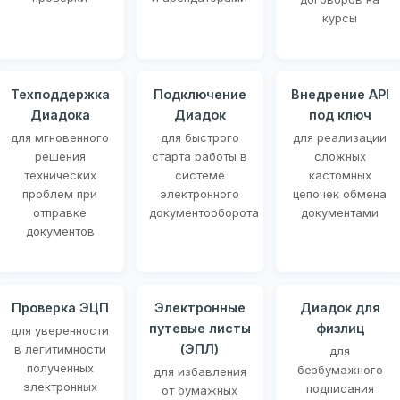
курсы
Техподдержка
Подключение
Внедрение API
Диадока
Диадок
под ключ
для мгновенного
для быстрого
для реализации
решения
старта работы в
сложных
технических
системе
кастомных
проблем при
электронного
цепочек обмена
отправке
документооборота
документами
документов
Проверка ЭЦП
Электронные
Диадок для
путевые листы
физлиц
для уверенности
(ЭПЛ)
в легитимности
для
полученных
безбумажного
для избавления
электронных
подписания
от бумажных