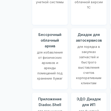
учетной системы
облачной версии
1С
Бессрочный
Диадок для
облачный
автосервисов
архив
для порядка в
закупках
для избавления
запчастей и
от физических
быстрого
архивов и
выставления
аренды
счетов
помещений под
корпоративным
хранение бумаг
клиентам
Приложение
ЭДО Диадок
Diadoc.Shell
для ИП