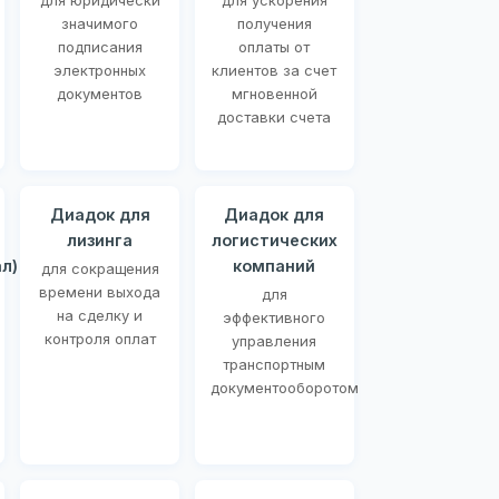
для юридически
для ускорения
значимого
получения
подписания
оплаты от
электронных
клиентов за счет
документов
мгновенной
доставки счета
Диадок для
Диадок для
лизинга
логистических
л)
компаний
для сокращения
времени выхода
для
на сделку и
эффективного
контроля оплат
управления
транспортным
документооборотом