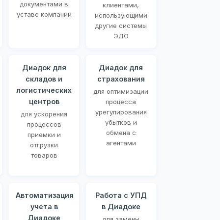
документами в
клиентами,
уставе компании
использующими
другие системы
ЭДО
Диадок для
Диадок для
складов и
страхования
логистических
для оптимизации
центров
процесса
урегулирования
для ускорения
убытков и
процессов
обмена с
приемки и
агентами
отгрузки
товаров
Автоматизация
Работа с УПД
учета в
в Диадоке
Диадоке
для замены