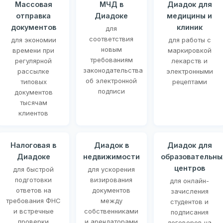
Массовая
МЧД в
Диадок для
отправка
Диадоке
медицины и
документов
клиник
для
соответствия
для экономии
для работы с
новым
времени при
маркировкой
требованиям
регулярной
лекарств и
законодательства
рассылке
электронными
об электронной
типовых
рецептами
подписи
документов
тысячам
клиентов
Налоговая в
Диадок в
Диадок для
Диадоке
недвижимости
образовательны
центров
для быстрой
для ускорения
подготовки
визирования
для онлайн-
ответов на
документов
зачисления
требования ФНС
между
студентов и
и встречные
собственниками
подписания
проверки
и арендаторами
договоров на