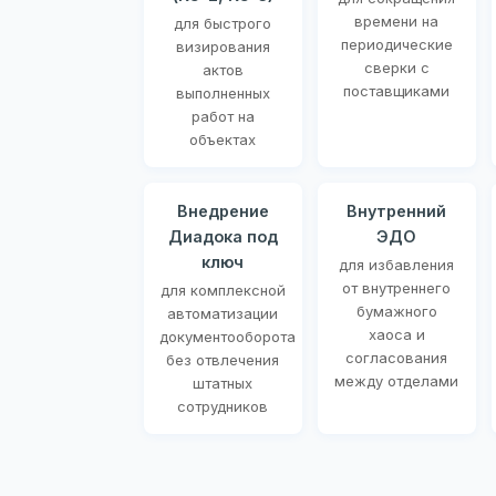
времени на
для быстрого
периодические
визирования
сверки с
актов
поставщиками
выполненных
работ на
объектах
Внедрение
Внутренний
Диадока под
ЭДО
ключ
для избавления
от внутреннего
для комплексной
бумажного
автоматизации
хаоса и
документооборота
согласования
без отвлечения
между отделами
штатных
сотрудников