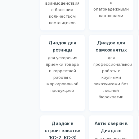
с
взаимодействия
благонадежными
с большим
партнерами
количеством
поставщиков
Диадок для
Диадок для
розницы
самозанятых
для ускорения
для
приемки товара
профессиональной
и корректной
работы с
работы с
крупными
маркированной
заказчиками без
продукцией
лишней
бюрократии
Диадок в
Акты сверки в
строительстве
Диадоке
(КС-2, КС-3)
для сокращения