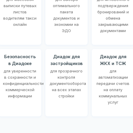
выписки путевых
оптимального
подтверждения
листов
пакета
бронирований и
водителям такси
документов и
обмена
онлайн
экономии на
закрывающими
ЭДО
документами
Безопасность
Диадок для
Диадок для
в Диадоке
застройщиков
ЖКХ и ТСЖ
для уверенности
для прозрачного
для
в сохранности и
контроля
автоматизации
конфиденциальности
документооборота
передачи счетов
коммерческой
на всех этапах
на оплату
информации
стройки
коммунальных
услуг