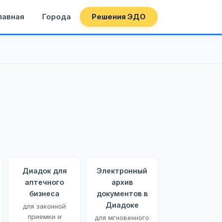
лавная
Города
Решения ЭДО
Диадок для
Электронный
аптечного
архив
бизнеса
документов в
Диадоке
для законной
приемки и
для мгновенного