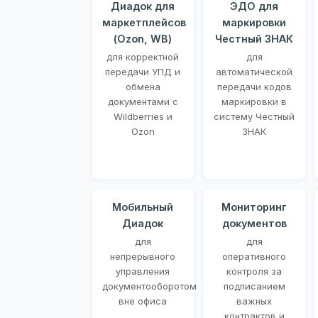
Диадок для
ЭДО для
маркетплейсов
маркировки
(Ozon, WB)
Честный ЗНАК
для корректной
для
передачи УПД и
автоматической
обмена
передачи кодов
документами с
маркировки в
Wildberries и
систему Честный
Ozon
ЗНАК
Мобильный
Мониторинг
Диадок
документов
для
для
непрерывного
оперативного
управления
контроля за
документооборотом
подписанием
вне офиса
важных
контрактов и