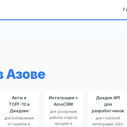
Г
в Азове
Акты и
Интеграция с
Диадок API
ТОРГ-12 в
AmoCRM
для
Диадоке
разработчиков
для ускорения
работы отдела
для избавления
для глубокой
продаж и
от ошибок в
интеграции ЭДО