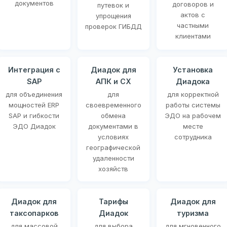
документов
договоров и
путевок и
актов с
упрощения
частными
проверок ГИБДД
клиентами
Интеграция с
Диадок для
Установка
SAP
АПК и СХ
Диадока
для объединения
для
для корректной
мощностей ERP
своевременного
работы системы
SAP и гибкости
обмена
ЭДО на рабочем
ЭДО Диадок
документами в
месте
условиях
сотрудника
географической
удаленности
хозяйств
Диадок для
Тарифы
Диадок для
таксопарков
Диадок
туризма
для массовой
для выбора
для мгновенного