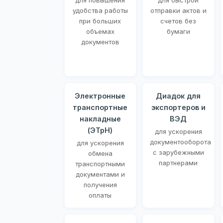
для повышения
для быстрой
удобства работы
отправки актов и
при больших
счетов без
объемах
бумаги
документов
Электронные
Диадок для
транспортные
экспортеров и
накладные
ВЭД
(ЭТрН)
для ускорения
документооборота
для ускорения
с зарубежными
обмена
партнерами
транспортными
документами и
получения
оплаты