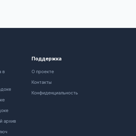
Поддержка
 в
О проекте
Контакты
адоке
Конфиденциальность
ке
доке
й архив
люч