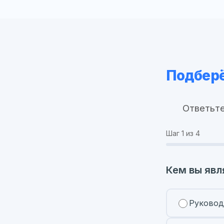
Подберё
Ответьте
Шаг
1
из 4
Кем вы явл
Руковод