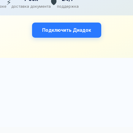
⚡
🛡️
доке
доставка документа
поддержка
Подключить Диадок