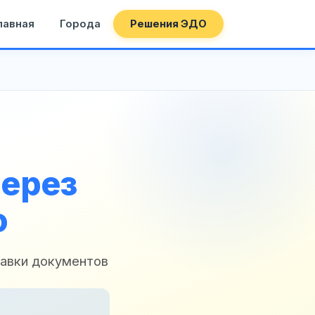
лавная
Города
Решения ЭДО
ерез
о
авки документов