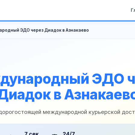
Г
родный ЭДО через Диадок в Азнакаево
дународный ЭДО ч
Диадок в Азнакаев
 дорогостоящей международной курьерской дост
7 сек
24/7