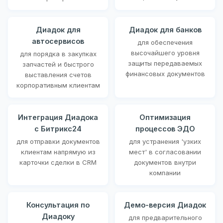
Диадок для
Диадок для банков
автосервисов
для обеспечения
высочайшего уровня
для порядка в закупках
защиты передаваемых
запчастей и быстрого
финансовых документов
выставления счетов
корпоративным клиентам
Интеграция Диадока
Оптимизация
с Битрикс24
процессов ЭДО
для отправки документов
для устранения 'узких
клиентам напрямую из
мест' в согласовании
карточки сделки в CRM
документов внутри
компании
Консультация по
Демо-версия Диадок
Диадоку
для предварительного