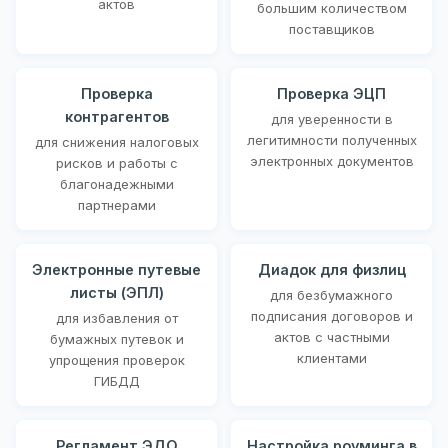
актов
большим количеством
поставщиков
Проверка
Проверка ЭЦП
контрагентов
для уверенности в
легитимности полученных
для снижения налоговых
электронных документов
рисков и работы с
благонадежными
партнерами
Электронные путевые
Диадок для физлиц
листы (ЭПЛ)
для безбумажного
подписания договоров и
для избавления от
актов с частными
бумажных путевок и
клиентами
упрощения проверок
ГИБДД
Регламент ЭДО
Настройка роуминга в