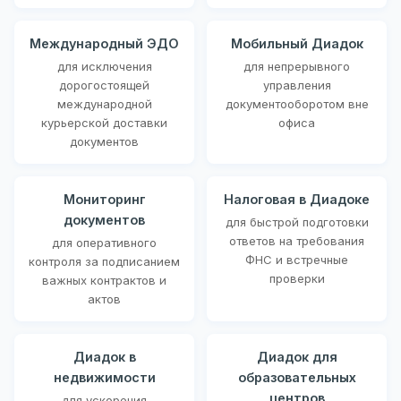
Международный ЭДО
Мобильный Диадок
для исключения
для непрерывного
дорогостоящей
управления
международной
документооборотом вне
курьерской доставки
офиса
документов
Мониторинг
Налоговая в Диадоке
документов
для быстрой подготовки
ответов на требования
для оперативного
ФНС и встречные
контроля за подписанием
проверки
важных контрактов и
актов
Диадок в
Диадок для
недвижимости
образовательных
центров
для ускорения