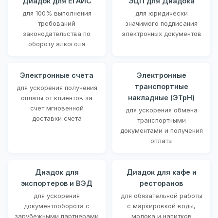
Диадок для ЕГАИС
ЭЦП для Диадока
для 100% выполнения
для юридически
требований
значимого подписания
законодательства по
электронных документов
обороту алкоголя
Электронные счета
Электронные
транспортные
для ускорения получения
накладные (ЭТрН)
оплаты от клиентов за
счет мгновенной
для ускорения обмена
доставки счета
транспортными
документами и получения
оплаты
Диадок для
Диадок для кафе и
экспортеров и ВЭД
ресторанов
для ускорения
для обязательной работы
документооборота с
с маркировкой воды,
зарубежными партнерами
молока и напитков