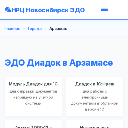
НРЦ Новосибирск ЭДО
Главная
Города
Арзамас
ЭДО Диадок в Арзамасе
Модуль Диадок для 1С
Диадок в 1С:Фреш
для отправки документов
для работы с
напрямую из учетной
электронными
системы
документами в облачной
версии 1С
Акты и ТОРГ-12 в
Интеграция с