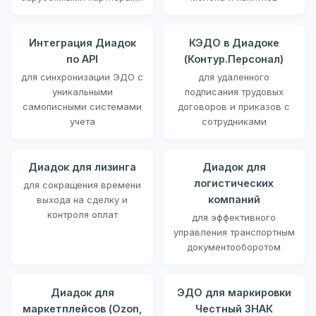
Интеграция Диадок
КЭДО в Диадоке
по API
(Контур.Персонал)
для синхронизации ЭДО с
для удаленного
уникальными
подписания трудовых
самописными системами
договоров и приказов с
учета
сотрудниками
Диадок для лизинга
Диадок для
логистических
для сокращения времени
компаний
выхода на сделку и
контроля оплат
для эффективного
управления транспортным
документооборотом
Диадок для
ЭДО для маркировки
маркетплейсов (Ozon,
Честный ЗНАК