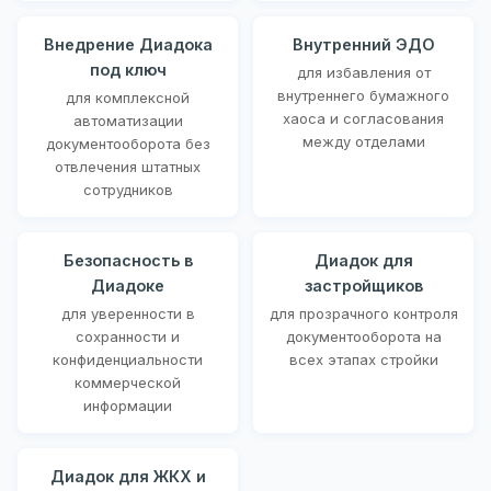
Внедрение Диадока
Внутренний ЭДО
под ключ
для избавления от
внутреннего бумажного
для комплексной
хаоса и согласования
автоматизации
между отделами
документооборота без
отвлечения штатных
сотрудников
Безопасность в
Диадок для
Диадоке
застройщиков
для уверенности в
для прозрачного контроля
сохранности и
документооборота на
конфиденциальности
всех этапах стройки
коммерческой
информации
Диадок для ЖКХ и