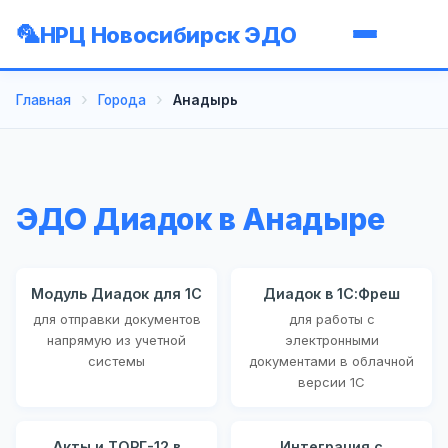
НРЦ Новосибирск ЭДО
Главная
Города
Анадырь
ЭДО Диадок в Анадыре
Модуль Диадок для 1С
Диадок в 1С:Фреш
для отправки документов
для работы с
напрямую из учетной
электронными
системы
документами в облачной
версии 1С
Акты и ТОРГ-12 в
Интеграция с