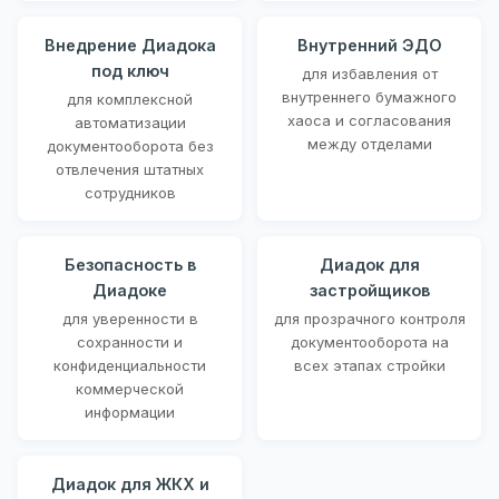
Внедрение Диадока
Внутренний ЭДО
под ключ
для избавления от
внутреннего бумажного
для комплексной
хаоса и согласования
автоматизации
между отделами
документооборота без
отвлечения штатных
сотрудников
Безопасность в
Диадок для
Диадоке
застройщиков
для уверенности в
для прозрачного контроля
сохранности и
документооборота на
конфиденциальности
всех этапах стройки
коммерческой
информации
Диадок для ЖКХ и