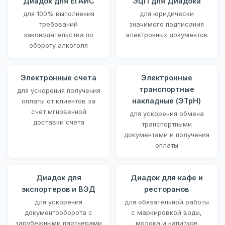
Диадок для ЕГАИС
ЭЦП для Диадока
для 100% выполнения
для юридически
требований
значимого подписания
законодательства по
электронных документов
обороту алкоголя
Электронные счета
Электронные
транспортные
для ускорения получения
накладные (ЭТрН)
оплаты от клиентов за
счет мгновенной
для ускорения обмена
доставки счета
транспортными
документами и получения
оплаты
Диадок для
Диадок для кафе и
экспортеров и ВЭД
ресторанов
для ускорения
для обязательной работы
документооборота с
с маркировкой воды,
зарубежными партнерами
молока и напитков