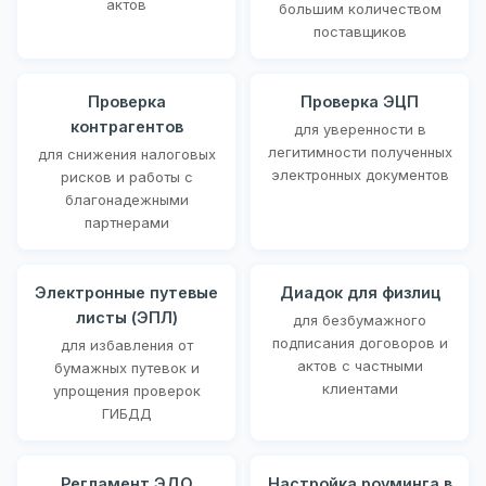
актов
большим количеством
поставщиков
Проверка
Проверка ЭЦП
контрагентов
для уверенности в
легитимности полученных
для снижения налоговых
электронных документов
рисков и работы с
благонадежными
партнерами
Электронные путевые
Диадок для физлиц
листы (ЭПЛ)
для безбумажного
подписания договоров и
для избавления от
актов с частными
бумажных путевок и
клиентами
упрощения проверок
ГИБДД
Регламент ЭДО
Настройка роуминга в