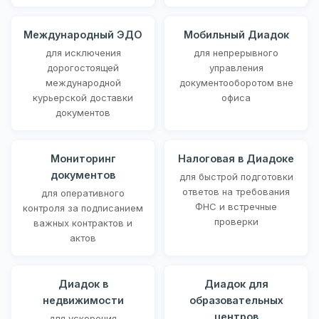
Международный ЭДО
Мобильный Диадок
для исключения
для непрерывного
дорогостоящей
управления
международной
документооборотом вне
курьерской доставки
офиса
документов
Мониторинг
Налоговая в Диадоке
документов
для быстрой подготовки
ответов на требования
для оперативного
ФНС и встречные
контроля за подписанием
проверки
важных контрактов и
актов
Диадок в
Диадок для
недвижимости
образовательных
центров
для ускорения