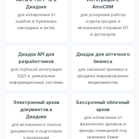
Диадоке
AmoCRM
для избавления от
для ускорения работы
ошибок в бумажных
отдела продаж и
накладных и актах
мгновенной отправки КП
и договоров
Диадок API для
Диадок для аптечного
разработчиков
бизнеса
для глубокой интеграции
для законной приемки и
ЭДО в уникальные
продажи маркированных
информационные системы
медикаментов
Электронный архив
Бессрочный облачный
документов в
архив
Диадоке
для избавления от
физических архивов и
для мгновенного поиска
аренды помещений под
документов и подготовки
хранение бумаг
к проверкам