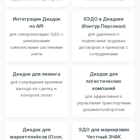
Интеграция Диадок
КЭДО в Диадоке
по API
(Контур.Персонал)
для синхронизации ЭДО с
для удаленного
уникальными
подписания трудовых
самописными системами
договоров и приказов с
учета
сотрудниками
Диадок для лизинга
Диадок для
логистических
для сокращения времени
компаний
выхода на сделку и
контроля оплат
для эффективного
управления транспортным
документооборотом
Диадок для
ЭДО для маркировки
маркетплейсов (Ozon,
Честный ЗНАК