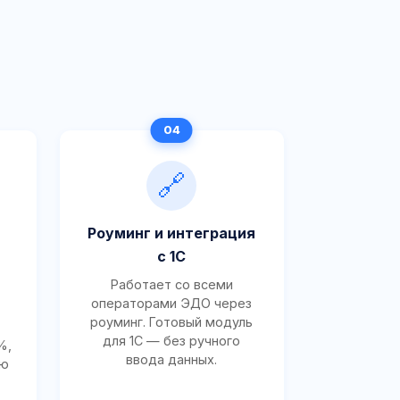
🔗
Роуминг и интеграция
с 1С
Работает со всеми
операторами ЭДО через
роуминг. Готовый модуль
для 1С — без ручного
%,
ввода данных.
ию