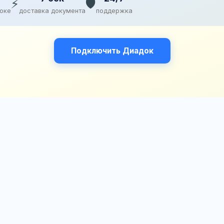
⚡
🛡️
доке
доставка документа
поддержка
Подключить Диадок