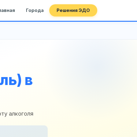
лавная
Города
Решения ЭДО
ль) в
ту алкоголя