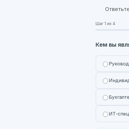
Ответьте
Шаг
1
из 4
Кем вы явл
Руковод
Индивид
Бухгалт
ИТ-спец