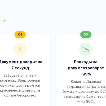
с
⚡
📉
Документ доходит за
Расходы на
7 секунд
документооборот
-95%
Забудьте о почте и
курьерах. Электронный
Клиенты Диадока
оригинал доставляется
сокращают затраты на
мгновенно и хранится в
бумагу и доставку до 95
облаке бессрочно.
а нагрузку на бухгалтер
— на 80%.