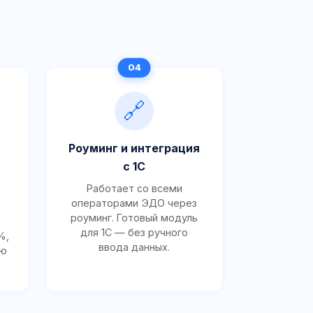
🔗
Роуминг и интеграция
с 1С
Работает со всеми
операторами ЭДО через
роуминг. Готовый модуль
для 1С — без ручного
%,
ввода данных.
ию