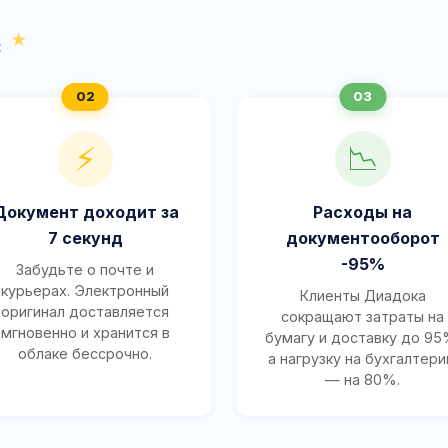
с
⚡
📉
Документ доходит за
Расходы на
7 секунд
документооборот
-95%
Забудьте о почте и
курьерах. Электронный
Клиенты Диадока
оригинал доставляется
сокращают затраты на
мгновенно и хранится в
бумагу и доставку до 95
облаке бессрочно.
а нагрузку на бухгалтер
— на 80%.