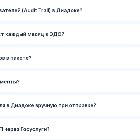
ателей (Audit Trail) в Диадоке?
ст каждый месяц в ЭДО?
в в пакете?
ументы?
ля в Диадоке вручную при отправке?
П через Госуслуги?