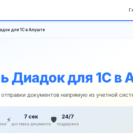
Г
док для 1С в Алуште
ь Диадок для 1С в 
 отправки документов напрямую из учетной сис
7 сек
24/7
⚡
🛡️
доке
доставка документа
поддержка