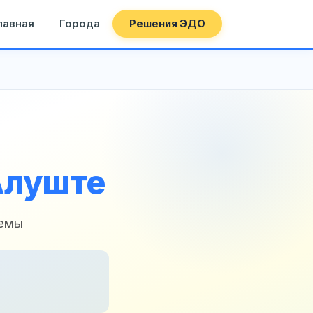
лавная
Города
Решения ЭДО
Алуште
темы