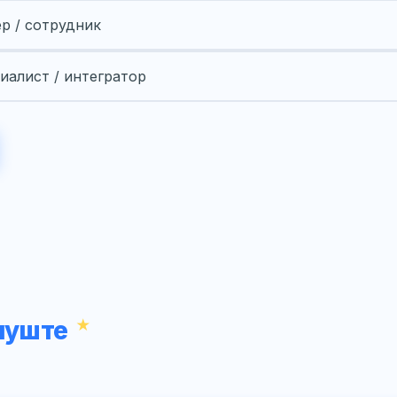
ер / сотрудник
иалист / интегратор
луште