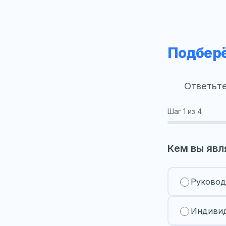
Подберё
Ответьте
Шаг
1
из 4
Кем вы явл
Руковод
Индивид