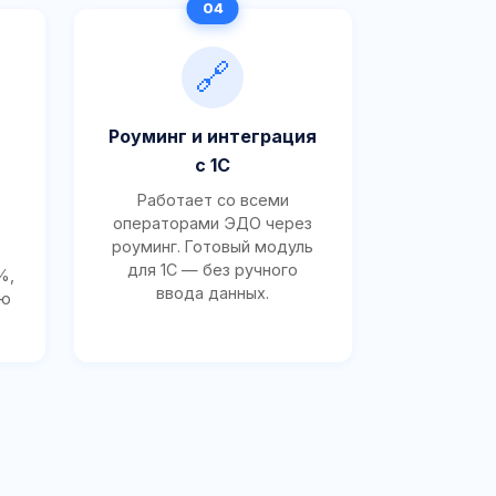
🔗
Роуминг и интеграция
с 1С
Работает со всеми
операторами ЭДО через
роуминг. Готовый модуль
для 1С — без ручного
%,
ввода данных.
ию