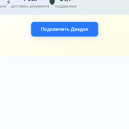
⚡
🛡️
доке
доставка документа
поддержка
Подключить Диадок