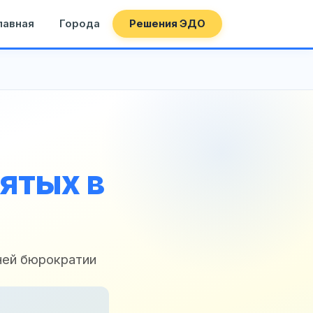
лавная
Города
Решения ЭДО
ятых в
ней бюрократии