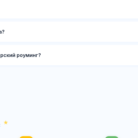
а?
рский роуминг?
с