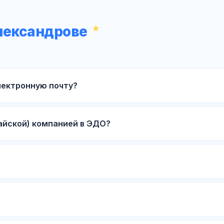
лександрове
лектронную почту?
айской) компанией в ЭДО?
?