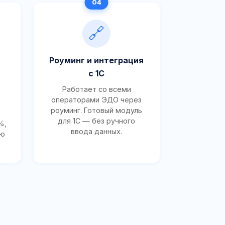
🔗
Роуминг и интеграция
с 1С
Работает со всеми
операторами ЭДО через
роуминг. Готовый модуль
для 1С — без ручного
%,
ввода данных.
ию