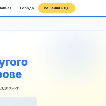
лавная
Города
Решения ЭДО
угого
рове
поддержки