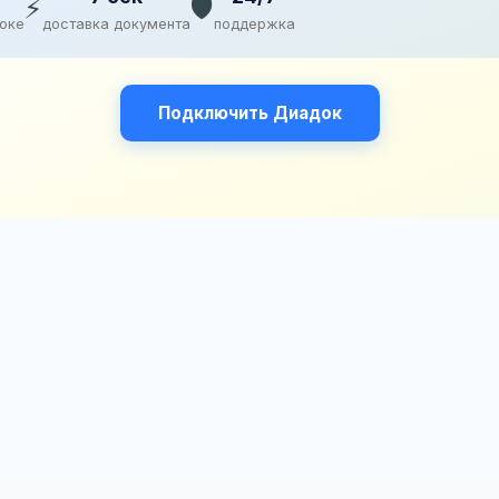
⚡
🛡️
доке
доставка документа
поддержка
Подключить Диадок