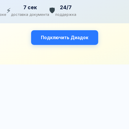
7 сек
24/7
⚡
🛡️
доке
доставка документа
поддержка
Подключить Диадок