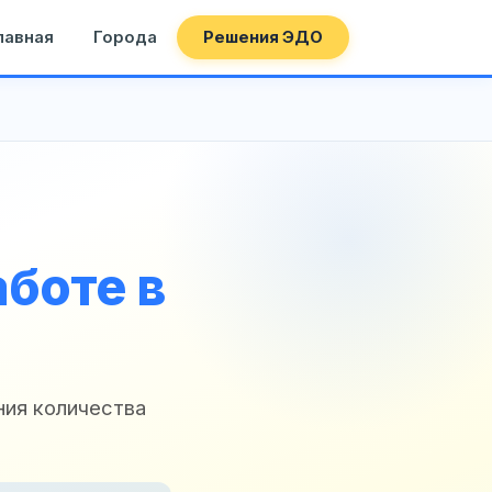
лавная
Города
Решения ЭДО
боте в
ния количества