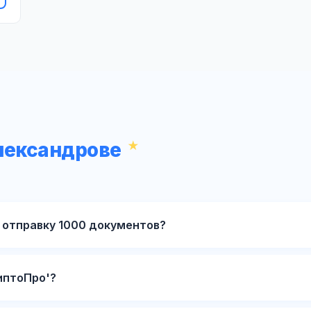
лександрове
 отправку 1000 документов?
иптоПро'?