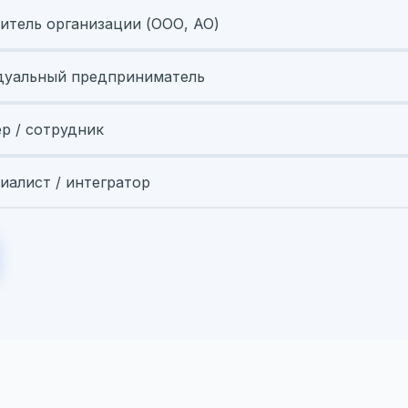
итель организации (ООО, АО)
уальный предприниматель
ер / сотрудник
иалист / интегратор