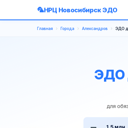
НРЦ Новосибирск ЭДО
Главная
Города
Александров
ЭДО д
ЭДО 
для обя
1,5 млн