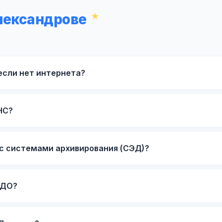
лександрове
если нет интернета?
НС?
с системами архивирования (СЭД)?
ЭДО?