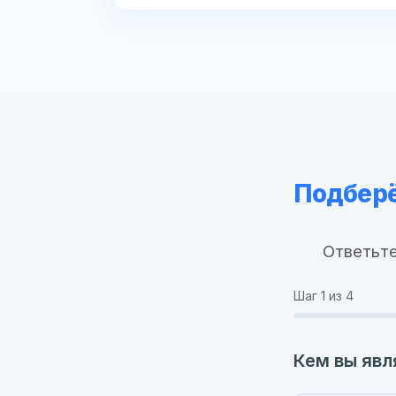
Подберё
Ответьте
Шаг
1
из 4
Кем вы явл