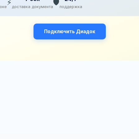
⚡
🛡️
доке
доставка документа
поддержка
Подключить Диадок