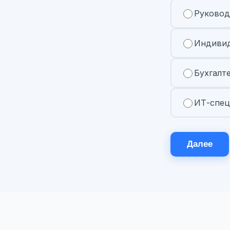
Руковод
Индивид
Бухгалт
ИТ-спец
Далее