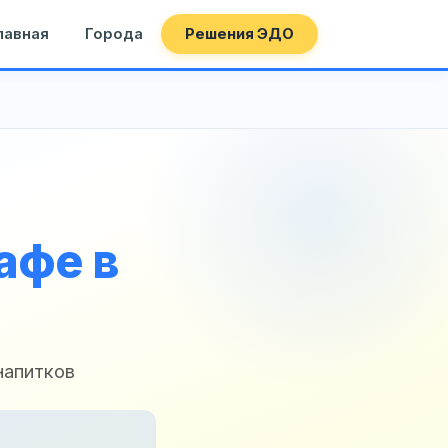
лавная
Города
Решения ЭДО
афе в
напитков