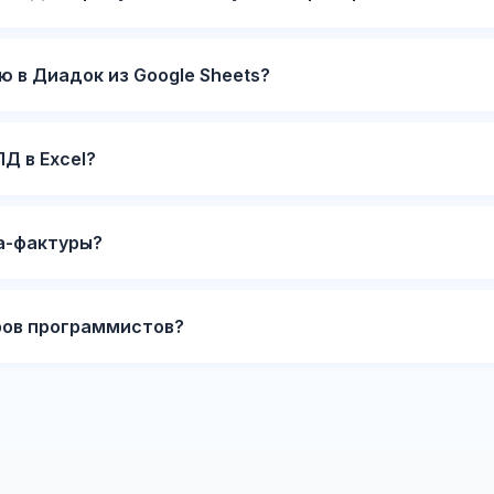
ю в Диадок из Google Sheets?
Д в Excel?
а-фактуры?
ров программистов?