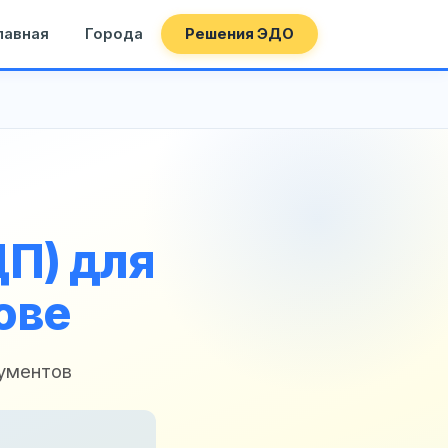
лавная
Города
Решения ЭДО
П) для
ове
кументов