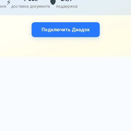
⚡
🛡️
доке
доставка документа
поддержка
Подключить Диадок