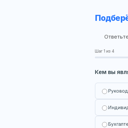
Подберё
Ответьте
Шаг
1
из 4
Кем вы явл
Руковод
Индивид
Бухгалт