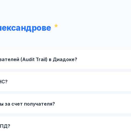
лександрове
ателей (Audit Trail) в Диадоке?
НС?
 за счет получателя?
НПД?