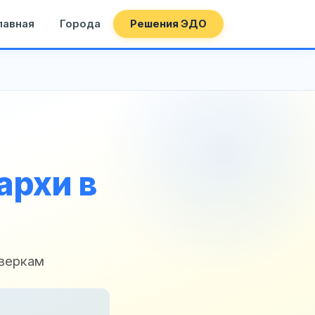
лавная
Города
Решения ЭДО
архи в
оверкам