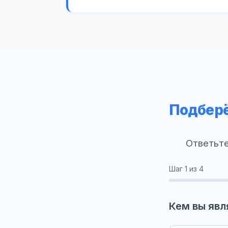
Подберё
Ответьте
Шаг
1
из 4
Кем вы явл