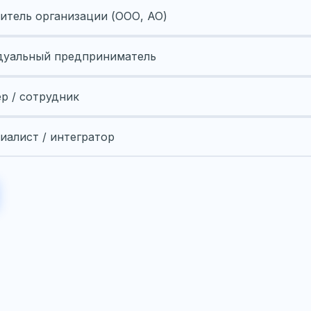
итель организации (ООО, АО)
уальный предприниматель
ер / сотрудник
иалист / интегратор