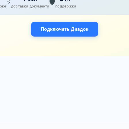
⚡
🛡️
доке
доставка документа
поддержка
Подключить Диадок