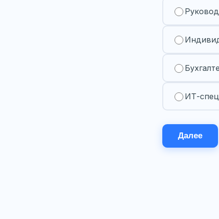
Руковод
Индивид
Бухгалт
ИТ-спец
Далее