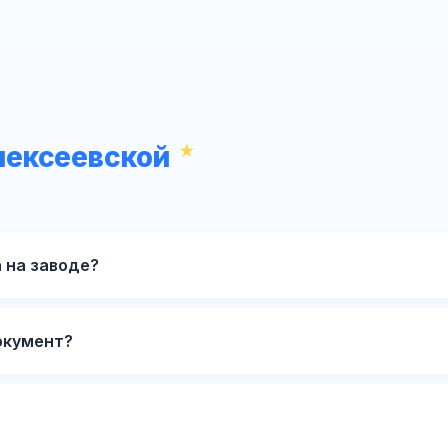
лексеевской
 на заводе?
окумент?