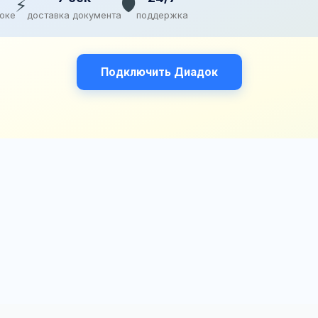
⚡
🛡️
доке
доставка документа
поддержка
Подключить Диадок