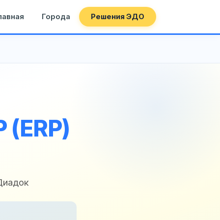
лавная
Города
Решения ЭДО
 (ERP)
Диадок