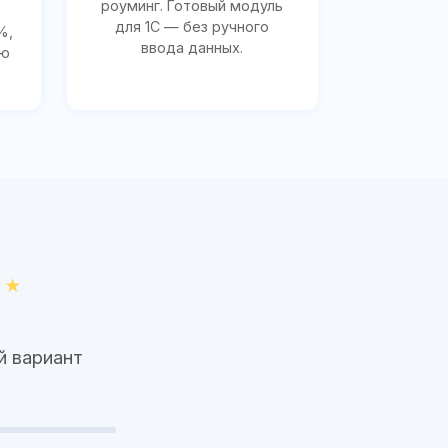
роуминг. Готовый модуль
для 1С — без ручного
%,
ввода данных.
ию
й вариант