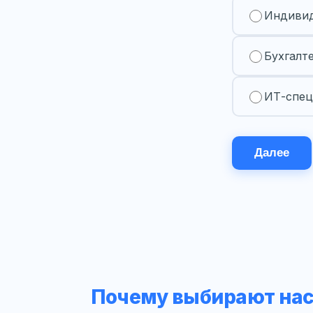
Индивид
Бухгалт
ИТ-спец
Далее
Почему выбирают на