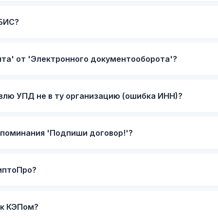
СБИС?
чта' от 'Электронного документооборота'?
авлю УПД не в ту организацию (ошибка ИНН)?
апоминания 'Подпиши договор!'?
иптоПро?
ек КЭПом?