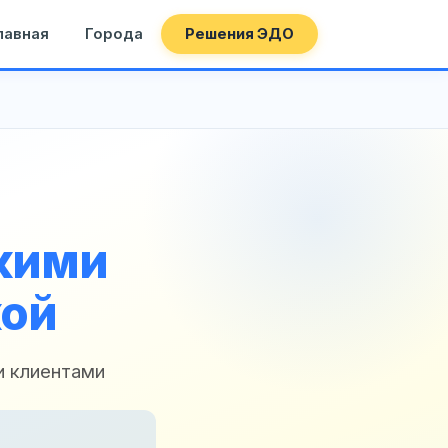
лавная
Города
Решения ЭДО
кими
кой
и клиентами