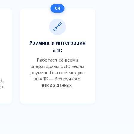
🔗
Роуминг и интеграция
с 1С
Работает со всеми
операторами ЭДО через
роуминг. Готовый модуль
для 1С — без ручного
%,
ввода данных.
ию