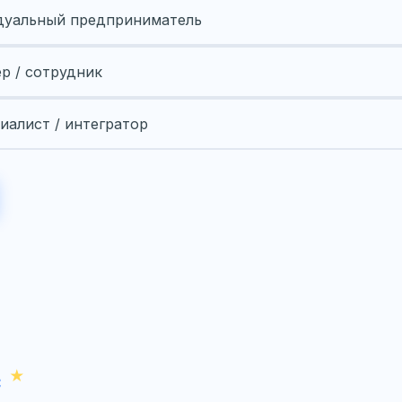
уальный предприниматель
ер / сотрудник
иалист / интегратор
с