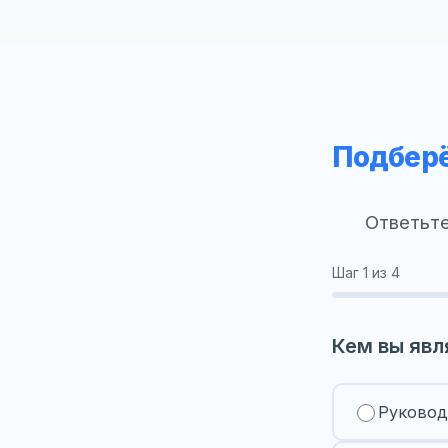
Подберё
Ответьте
Шаг
1
из 4
Кем вы явл
Руковод