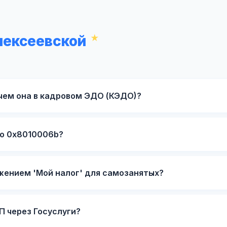
лексеевской
ачем она в кадровом ЭДО (КЭДО)?
ро 0x8010006b?
жением 'Мой налог' для самозанятых?
П через Госуслуги?