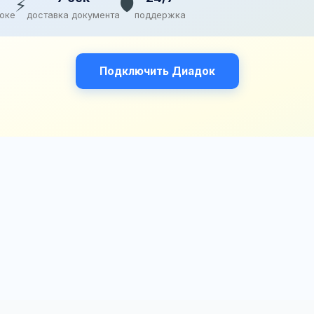
⚡
🛡️
доке
доставка документа
поддержка
Подключить Диадок